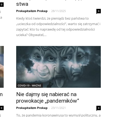
stwa
0
Prokapitalizm Prokap
-
28/11/2025
0
i
za
Kie­dy ktoś twier­dzi, że pie­nią­dz bez pań­stwa to
„uciecz­ka od od­po­wie­dzial­no­ści”, war­to się za­trzy­mać i
za­py­tać: kto tu na­praw­dę od tej od­po­wie­dzial­no­ści
ucie­ka? Oby­wa­tel,...
COVID-19 - WAŻNE
m
Nie dajmy się nabierać na
prowokacje „pandemików”
Prokapitalizm Prokap
-
23/11/2021
0
0
j
To, że pandemia koronawirusa to wymysł polityczny, a