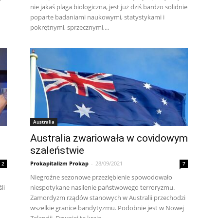
nie jakaś plaga biologiczna, jest już dziś bardzo solidnie
poparte badaniami naukowymi, statystykami i
pokrętnymi, sprzecznymi,...
Australia
Australia zwariowała w covidowym
szaleństwie
Prokapitalizm Prokap
-
28/09/2021
2
7
Niegroźne sezonowe przeziębienie spowodowało
li
niespotykane nasilenie państwowego terroryzmu.
Zamordyzm rządów stanowych w Australii przechodzi
wszelkie granice bandytyzmu. Podobnie jest w Nowej