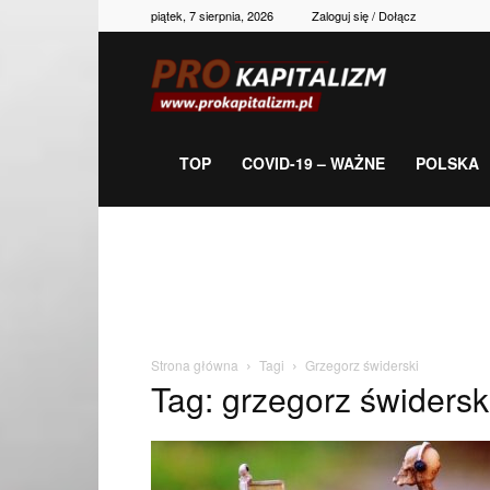
piątek, 7 sierpnia, 2026
Zaloguj się / Dołącz
Prokapitalizm,
gospodarka,
TOP
COVID-19 – WAŻNE
POLSKA
polityka,
historia,
Strona główna
Tagi
Grzegorz świderski
Tag: grzegorz świdersk
newsy