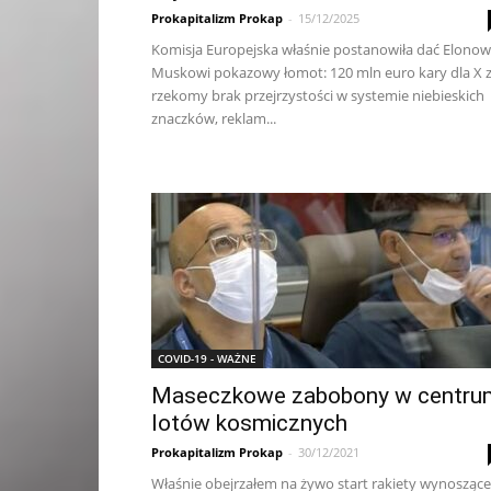
Prokapitalizm Prokap
-
15/12/2025
Komisja Europejska właśnie postanowiła dać Elonow
Muskowi pokazowy łomot: 120 mln euro kary dla X 
rzekomy brak przejrzystości w systemie niebieskich
znaczków, reklam...
COVID-19 - WAŻNE
Maseczkowe zabobony w centru
lotów kosmicznych
Prokapitalizm Prokap
-
30/12/2021
Właśnie obejrzałem na żywo start rakiety wynoszące