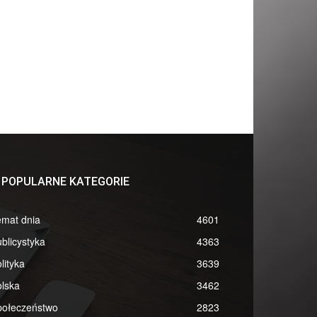
POPULARNE KATEGORIE
emat dnia
4601
blicystyka
4363
lityka
3639
lska
3462
połeczeństwo
2823