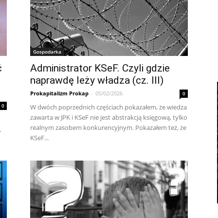
Gospodarka
ć
Administrator KSeF. Czyli gdzie
naprawdę leży władza (cz. III)
Prokapitalizm Prokap
-
05/02/2026
0
0
W dwó­ch po­przed­ni­ch czę­ścia­ch po­ka­za­łem, że wie­dza
za­war­ta w JPK i KSeF nie je­st abs­trak­cją księ­go­wą, tyl­ko
re­al­nym za­so­bem kon­ku­ren­cyj­nym. Po­ka­za­łem też, że
,
KSeF...