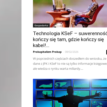
Gospodarka
Technologia KSeF – suwerennoś
kończy się tam, gdzie kończy się
kabel!...
Prokapitalizm Prokap
-
08/02/2026
W po­przed­ni­ch czę­ścia­ch do­sze­dłem do wnio­sku, że
da­ne z JPK i KSeF to nie są tyl­ko in­for­ma­cje księ­go­we
ale wie­dza o ryn­ku war­ta mi­liar­dy....