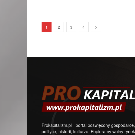
1
2
3
4
Prokapitalizm.pl - portal poświęcony gospodarce,
polityce, historii, kulturze. Popieramy wolny rynek