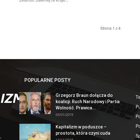
Zelandii. Dawniej te kraje...
Strona 1 z 4
POPULARNE POSTY
Grzegorz Braun dołącza do
T
koalicji: Ruch Narodowy i Partia
Pu
Wolność. Prawica...
05/01/2019
Po
Po
Kapitalizm w poduszce –
prostota, która czyni cuda
S
,
14/11/2018