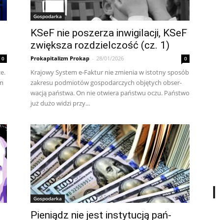
Gospodarka
KSeF nie poszerza inwigilacji, KSeF
zwiększa rozdzielczość (cz. 1)
Prokapitalizm Prokap
-
28/01/2026
0
0
że.
Kra­jo­wy Sys­tem e-Fak­tur nie zmie­nia w istot­ny spo­sób
am
za­kre­su pod­mio­tów go­spo­dar­czy­ch ob­ję­ty­ch ob­ser­
wa­cją pań­stwa. On nie otwie­ra pań­stwu oczu. Pań­stwo
już du­żo wi­dzi przy...
Gospodarka
Pie­nią­dz nie je­st in­sty­tu­cją pań­