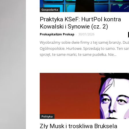
Gospodarka
Praktyka KSeF: HurtPol kontra
Kowalski i Synowie (cz. 2)
Prokapitalizm Prokap
-
30/01/2026
Wy­obraź­my so­bie dwie fir­my z tej sa­mej bran­ży. Du­
Ogól­no­pol­skie. Hur­to­we. Sprze­da­ją to sa­mo. Ten s
sprzęt, te sa­me mar­ki, te sa­me pu­deł­ka. Nie...
Polityka
Zły Musk i troskliwa Bruksela