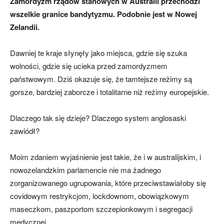
Zamordyzm rządów stanowych w Australii przechodzi
wszelkie granice bandytyzmu. Podobnie jest w Nowej
Zelandii.
Dawniej te kraje słynęły jako miejsca, gdzie się szuka
wolności, gdzie się ucieka przed zamordyzmem
państwowym. Dziś okazuje się, że tamtejsze reżimy są
gorsze, bardziej zaborcze i totalitarne niż reżimy europejskie.
Dlaczego tak się dzieje? Dlaczego system anglosaski
zawiódł?
Moim zdaniem wyjaśnienie jest takie, że i w australijskim, i
nowozelandzkim parlamencie nie ma żadnego
zorganizowanego ugrupowania, które przeciwstawiałoby się
covidowym restrykcjom, lockdownom, obowiązkowym
maseczkom, paszportom szczepionkowym i segregacji
medycznej.