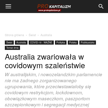
Strona główna
Świat
Australia
Świat
Australia
COVID-19 - WAŻNE
Polityka
Polska
Publicystyka
Temat dnia
Australia zwariowała w
covidowym szaleństwie
W australijskim, i nowozelandzkim parlamencie
nie ma żadnego zorganizowanego
ugrupowania, które przeciwstawiałoby się
covidowym restrykcjom, lockdownom,
obowiązkowym maseczkom, paszportom
szczepionkowym i segregacji medycznej