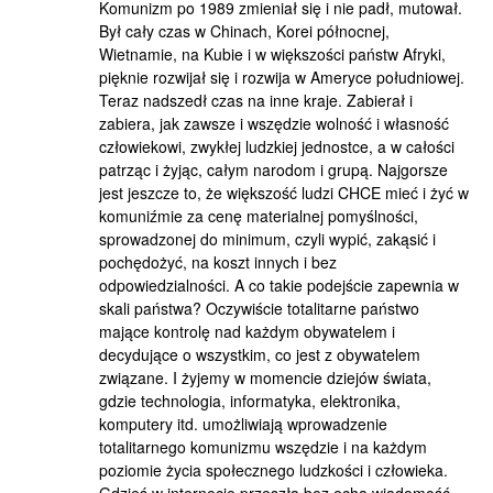
Komunizm po 1989 zmieniał się i nie padł, mutował.
Był cały czas w Chinach, Korei północnej,
Wietnamie, na Kubie i w większości państw Afryki,
pięknie rozwijał się i rozwija w Ameryce południowej.
Teraz nadszedł czas na inne kraje. Zabierał i
zabiera, jak zawsze i wszędzie wolność i własność
człowiekowi, zwykłej ludzkiej jednostce, a w całości
patrząc i żyjąc, całym narodom i grupą. Najgorsze
jest jeszcze to, że większość ludzi CHCE mieć i żyć w
komuniźmie za cenę materialnej pomyślności,
sprowadzonej do minimum, czyli wypić, zakąsić i
pochędożyć, na koszt innych i bez
odpowiedzialności. A co takie podejście zapewnia w
skali państwa? Oczywiście totalitarne państwo
mające kontrolę nad każdym obywatelem i
decydujące o wszystkim, co jest z obywatelem
związane. I żyjemy w momencie dziejów świata,
gdzie technologia, informatyka, elektronika,
komputery itd. umożliwiają wprowadzenie
totalitarnego komunizmu wszędzie i na każdym
poziomie życia społecznego ludzkości i człowieka.