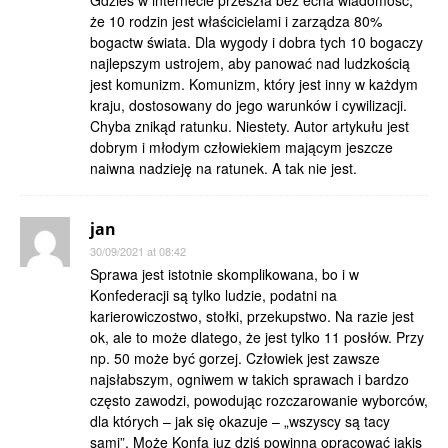
Gdzieś w internecie przeszła bez echa wiadomość,
że 10 rodzin jest właścicielami i zarządza 80%
bogactw świata. Dla wygody i dobra tych 10 bogaczy
najlepszym ustrojem, aby panować nad ludzkością
jest komunizm. Komunizm, który jest inny w każdym
kraju, dostosowany do jego warunków i cywilizacji.
Chyba znikąd ratunku. Niestety. Autor artykułu jest
dobrym i młodym człowiekiem mającym jeszcze
naiwna nadzieję na ratunek. A tak nie jest.
jan
30/09/2021 at 08:42
Sprawa jest istotnie skomplikowana, bo i w
Konfederacji są tylko ludzie, podatni na
karierowiczostwo, stołki, przekupstwo. Na razie jest
ok, ale to może dlatego, że jest tylko 11 posłów. Przy
np. 50 może być gorzej. Człowiek jest zawsze
najsłabszym, ogniwem w takich sprawach i bardzo
często zawodzi, powodując rozczarowanie wyborców,
dla których – jak się okazuje – „wszyscy są tacy
sami”. Może Konfa juz dziś powinna opracować jakis