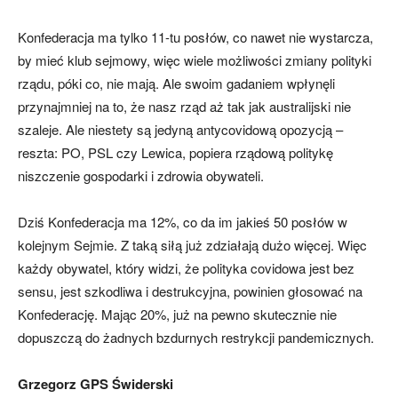
Konfederacja ma tylko 11-tu posłów, co nawet nie wystarcza,
by mieć klub sejmowy, więc wiele możliwości zmiany polityki
rządu, póki co, nie mają. Ale swoim gadaniem wpłynęli
przynajmniej na to, że nasz rząd aż tak jak australijski nie
szaleje. Ale niestety są jedyną antycovidową opozycją –
reszta: PO, PSL czy Lewica, popiera rządową politykę
niszczenie gospodarki i zdrowia obywateli.
Dziś Konfederacja ma 12%, co da im jakieś 50 posłów w
kolejnym Sejmie. Z taką siłą już zdziałają dużo więcej. Więc
każdy obywatel, który widzi, że polityka covidowa jest bez
sensu, jest szkodliwa i destrukcyjna, powinien głosować na
Konfederację. Mając 20%, już na pewno skutecznie nie
dopuszczą do żadnych bzdurnych restrykcji pandemicznych.
Grzegorz GPS Świderski