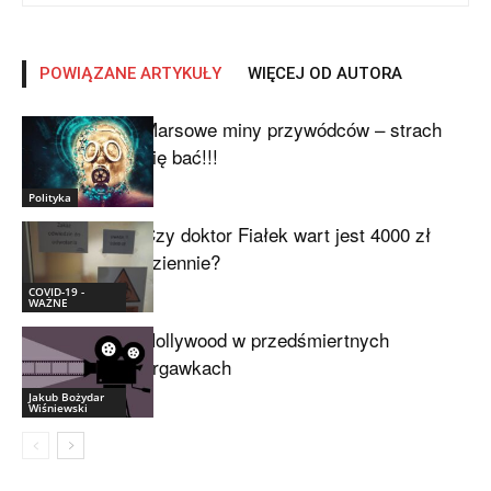
POWIĄZANE ARTYKUŁY
WIĘCEJ OD AUTORA
Marsowe miny przywódców – strach
się bać!!!
Polityka
Czy doktor Fiałek wart jest 4000 zł
dziennie?
COVID-19 -
WAŻNE
Hollywood w przedśmiertnych
drgawkach
Jakub Bożydar
Wiśniewski