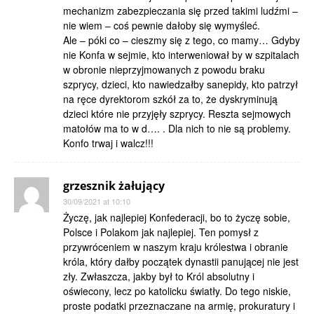
mechanizm zabezpieczania się przed takimi ludźmi –
nie wiem – coś pewnie dałoby się wymyśleć.
Ale – póki co – cieszmy się z tego, co mamy… Gdyby
nie Konfa w sejmie, kto interweniował by w szpitalach
w obronie nieprzyjmowanych z powodu braku
szprycy, dzieci, kto nawiedzałby sanepidy, kto patrzył
na ręce dyrektorom szkół za to, że dyskryminują
dzieci które nie przyjęły szprycy. Reszta sejmowych
matołów ma to w d…. . Dla nich to nie są problemy.
Konfo trwaj i walcz!!!
grzesznik żałujący
30/09/2021 at 10:10
Życzę, jak najlepiej Konfederacji, bo to życzę sobie,
Polsce i Polakom jak najlepiej. Ten pomysł z
przywróceniem w naszym kraju królestwa i obranie
króla, który dałby początek dynastii panującej nie jest
zły. Zwłaszcza, jakby był to Król absolutny i
oświecony, lecz po katolicku światły. Do tego niskie,
proste podatki przeznaczane na armię, prokuratury i