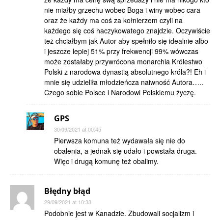
nie miałby grzechu wobec Boga i winy wobec cara
oraz że każdy ma coś za kołnierzem czyli na
każdego się coś haczykowatego znajdzie. Oczywiście
też chciałbym jak Autor aby spełniło się idealnie albo
i jeszcze lepiej 51% przy frekwencji 99% wówczas
może zostałaby przywrócona monarchia Królestwo
Polski z narodowa dynastią absolutnego króla?! Eh i
mnie się udzieliła młodzieńcza naiwność Autora…..
Czego sobie Polsce i Narodowi Polskiemu życzę.
GPS
30/09/2021 at 00:45
Pierwsza komuna też wydawała się nie do
obalenia, a jednak się udało i powstała druga.
Więc i drugą komunę też obalimy.
Błędny błąd
29/09/2021 at 10:33
Podobnie jest w Kanadzie. Zbudowali socjalizm i