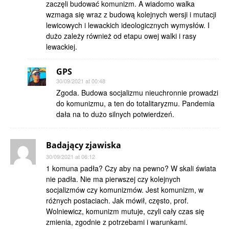
zaczęli budować komunizm. A wiadomo walka
wzmaga się wraz z budową kolejnych wersji i mutacji
lewicowych i lewackich ideologicznych wymysłów. I
dużo zależy również od etapu owej walki i rasy
lewackiej.
GPS
30/09/2021 at 00:48
Zgoda. Budowa socjalizmu nieuchronnie prowadzi
do komunizmu, a ten do totalitaryzmu. Pandemia
dała na to dużo silnych potwierdzeń.
Badający zjawiska
30/09/2021 at 06:12
1 komuna padła? Czy aby na pewno? W skali świata
nie padła. Nie ma pierwszej czy kolejnych
socjalizmów czy komunizmów. Jest komunizm, w
różnych postaciach. Jak mówił, często, prof.
Wolniewicz, komunizm mutuje, czyli cały czas się
zmienia, zgodnie z potrzebami i warunkami.