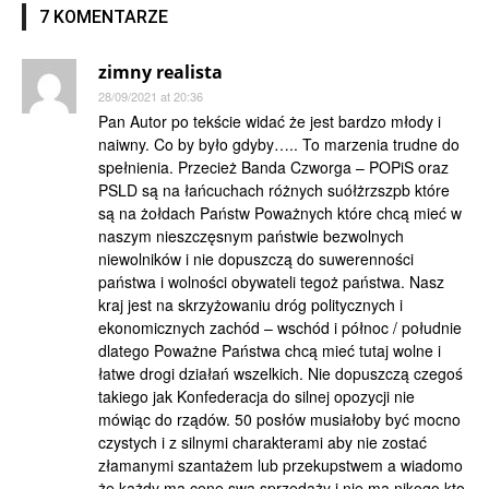
7 KOMENTARZE
zimny realista
28/09/2021 at 20:36
Pan Autor po tekście widać że jest bardzo młody i
naiwny. Co by było gdyby….. To marzenia trudne do
spełnienia. Przecież Banda Czworga – POPiS oraz
PSLD są na łańcuchach różnych suółżrzszpb które
są na żołdach Państw Poważnych które chcą mieć w
naszym nieszczęsnym państwie bezwolnych
niewolników i nie dopuszczą do suwerenności
państwa i wolności obywateli tegoż państwa. Nasz
kraj jest na skrzyżowaniu dróg politycznych i
ekonomicznych zachód – wschód i północ / południe
dlatego Poważne Państwa chcą mieć tutaj wolne i
łatwe drogi działań wszelkich. Nie dopuszczą czegoś
takiego jak Konfederacja do silnej opozycji nie
mówiąc do rządów. 50 posłów musiałoby być mocno
czystych i z silnymi charakterami aby nie zostać
złamanymi szantażem lub przekupstwem a wiadomo
że każdy ma cenę swą sprzedaży i nie ma nikogo kto