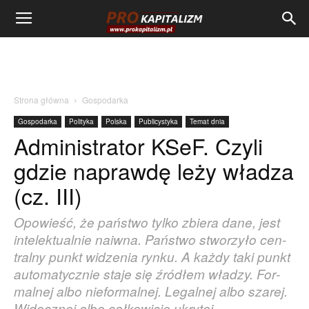
Strona główna
Gospodarka
Gospodarka
Polityka
Polska
Publicystyka
Temat dnia
Administrator KSeF. Czyli
gdzie naprawdę leży władza
(cz. III)
Opo­wie­ść, że pań­stwo tyl­ko zbie­ra da­ne, je­st
in­te­lek­tu­al­nie na­iw­na. Pań­stwo stwo­rzy­ło cen­
tral­ny punkt wi­dze­nia ryn­ku. A każ­dy ta­ki punkt
au­to­ma­tycz­nie sta­je się źró­dłem wła­dzy. For­
mal­nej al­bo nie­for­mal­nej. Le­gal­nej al­bo sza­rej.
Wi­docz­nej al­bo cał­ko­wi­cie ukry­tej