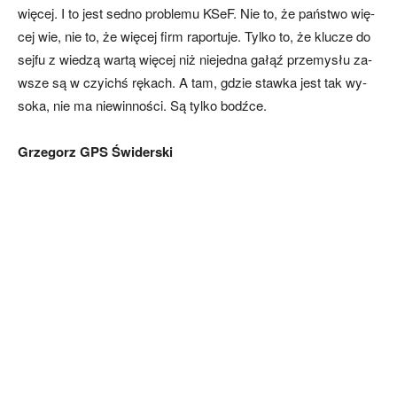
wię­cej. I to je­st sed­no pro­ble­mu KSeF. Nie to, że pań­stwo wię­
cej wie, nie to, że wię­cej firm ra­por­tu­je. Tyl­ko to, że klu­cze do
sej­fu z wie­dzą war­tą wię­cej niż nie­jed­na ga­łąź prze­my­słu za­
wsze są w czy­ichś rę­ka­ch. A tam, gdzie staw­ka je­st tak wy­
so­ka, nie ma nie­win­no­ści. Są tyl­ko bodź­ce.
Grzegorz GPS Świderski