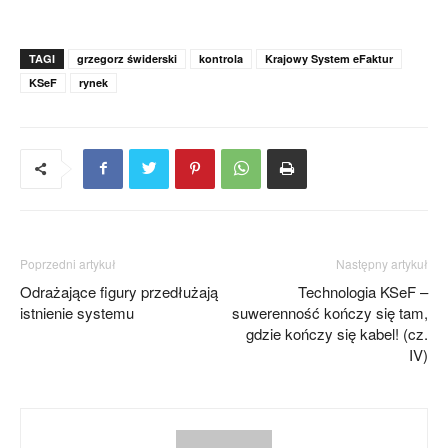
TAGI
grzegorz świderski
kontrola
Krajowy System eFaktur
KSeF
rynek
Poprzedni artykuł
Następny artykuł
Odrażające figury przedłużają
Technologia KSeF –
istnienie systemu
suwerenność kończy się tam,
gdzie kończy się kabel! (cz.
IV)