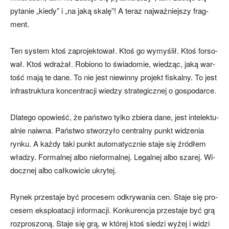
py­ta­nie „kie­dy” i „na ja­ką ska­lę”! A te­raz naj­waż­niej­szy frag­
ment.
Ten sys­tem ktoś za­pro­jek­to­wał. Ktoś go wy­my­ślił. Ktoś for­so­
wał. Ktoś wdra­żał. Ro­bio­no to świa­do­mie, wie­dząc, ja­ką war­
to­ść ma­ją te da­ne. To nie je­st nie­win­ny pro­jekt fi­skal­ny. To je­st
in­fra­struk­tu­ra kon­cen­tra­cji wie­dzy stra­te­gicz­nej o go­spo­dar­ce.
Dla­te­go opo­wie­ść, że pań­stwo tyl­ko zbie­ra da­ne, je­st in­te­lek­tu­
al­nie na­iw­na. Pań­stwo stwo­rzy­ło cen­tral­ny punkt wi­dze­nia
ryn­ku. A każ­dy ta­ki punkt au­to­ma­tycz­nie sta­je się źró­dłem
wła­dzy. For­mal­nej al­bo nie­for­mal­nej. Le­gal­nej al­bo sza­rej. Wi­
docz­nej al­bo cał­ko­wi­cie ukry­tej.
Ry­nek prze­sta­je być pro­ce­sem od­kry­wa­nia cen. Sta­je się pro­
ce­sem eks­plo­ata­cji in­for­ma­cji. Kon­ku­ren­cja prze­sta­je być grą
roz­pro­szo­ną. Sta­je się grą, w któ­rej ktoś sie­dzi wy­żej i wi­dzi