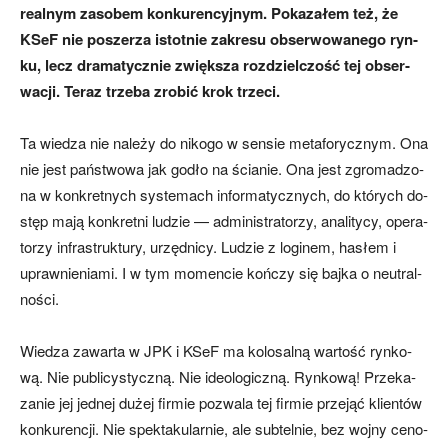
re­al­nym za­so­bem kon­ku­ren­cyj­nym. Po­ka­za­łem też, że
KSeF nie po­sze­rza istot­nie za­kre­su ob­ser­wo­wa­ne­go ryn­
ku, le­cz dra­ma­tycz­nie zwięk­sza roz­dziel­czo­ść tej ob­ser­
wa­cji. Te­raz trze­ba zro­bić krok trze­ci.
Ta wie­dza nie na­le­ży do ni­ko­go w sen­sie me­ta­fo­rycz­nym. Ona
nie je­st pań­stwo­wa jak go­dło na ścia­nie. Ona je­st zgro­ma­dzo­
na w kon­kret­ny­ch sys­te­ma­ch in­for­ma­tycz­ny­ch, do któ­ry­ch do­
stęp ma­ją kon­kret­ni lu­dzie — ad­mi­ni­stra­to­rzy, ana­li­ty­cy, ope­ra­
to­rzy in­fra­struk­tu­ry, urzęd­ni­cy. Lu­dzie z lo­gi­nem, ha­słem i
upraw­nie­nia­mi. I w tym mo­men­cie koń­czy się baj­ka o neu­tral­
no­ści.
Wie­dza za­war­ta w JPK i KSeF ma ko­lo­sal­ną war­to­ść ryn­ko­
wą. Nie pu­bli­cy­stycz­ną. Nie ide­olo­gicz­ną. Ryn­ko­wą! Prze­ka­
za­nie jej jed­nej du­żej fir­mie po­zwa­la tej fir­mie prze­jąć klien­tów
kon­ku­ren­cji. Nie spek­ta­ku­lar­nie, ale sub­tel­nie, bez woj­ny ce­no­