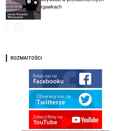
drgawkach
Jakub Bożydar
Wiśniewski
ROZMAITOŚCI