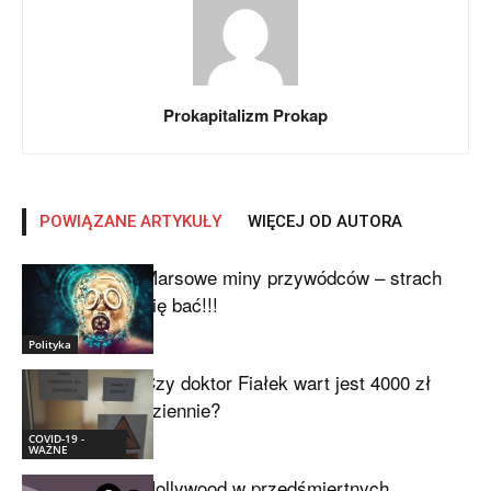
Prokapitalizm Prokap
POWIĄZANE ARTYKUŁY
WIĘCEJ OD AUTORA
Marsowe miny przywódców – strach
się bać!!!
Polityka
Czy doktor Fiałek wart jest 4000 zł
dziennie?
COVID-19 -
WAŻNE
Hollywood w przedśmiertnych