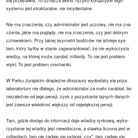
się prze­sta­wia. To ozna­cza jed­no: ry­zy­ko ko­rup­cyj­ne te­go
sys­te­mu je­st struk­tu­ral­ne, nie in­cy­den­tal­ne.
Nie ma zna­cze­nia, czy ad­mi­ni­stra­tor je­st uczci­wy, nie ma zna­
cze­nia, ja­kie ma po­glą­dy, nie ma zna­cze­nia, czy je­st do­brym
czło­wie­kiem. Przy ta­kiej asy­me­trii bodź­ców nie ist­nie­je sys­
tem, któ­ry był­by w sta­nie za­gwa­ran­to­wać, że nie wy­ko­rzy­sta
wie­dzy, na któ­rej mo­że za­ro­bić mi­liar­dy. To nie je­st pro­blem
ety­ki. To je­st pro­blem me­cha­ni­ki.
W Par­ku Ju­raj­skim dra­pież­ne di­no­zau­ry wy­do­sta­ły się po­za
la­bo­ra­to­rium nie dla­te­go, że ad­mi­ni­stra­tor za ma­ło za­ra­biał, bo
nie­za­leż­nie od je­go pen­sji, zy­sk z po­zy­ska­nia taj­ny­ch da­ny­ch
je­st za­wsze wie­lo­kroć więk­szy od naj­więk­szej pen­sji.
Tam, gdzie do­stęp do in­for­ma­cji da­je wła­dzę ryn­ko­wą, wy­ko­
rzy­sta­nie tej wła­dzy je­st nie­wi­docz­ne, a staw­ka li­czo­na je­st w
mi­liar­da­ch, tam nie za­da­je się py­ta­nia „czy”, tam za­da­je się