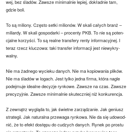
wej, bez śla­dów. Za­wsze mi­ni­mal­nie le­piej, do­kład­nie tam,
gdzie bo­li.
To są mi­lio­ny. Czę­sto set­ki mi­lio­nów. W ska­li ca­ły­ch branż –
mi­liar­dy. W ska­li go­spo­dar­ki – pro­cen­ty PKB. To nie są po­ten­
cjal­ne ko­rzy­ści. To są re­al­ne trans­fe­ry ren­ty in­for­ma­cyj­nej. I
te­raz rze­cz klu­czo­wa: ta­ki trans­fer in­for­ma­cji je­st nie­wy­kry­
wal­ny.
Nie ma żad­ne­go wy­cie­ku da­ny­ch. Nie ma ko­pio­wa­nia pli­ków.
Nie ma śla­dów w lo­ga­ch. Je­st tyl­ko jed­na fir­ma, któ­ra na­gle
po­dej­mu­je ide­al­ne de­cy­zje ryn­ko­we. Za­wsze na czas. Za­wsze
pre­cy­zyj­nie. Za­wsze mi­ni­mal­nie sku­tecz­niej niż kon­ku­ren­cja.
Z ze­wną­trz wy­glą­da to, jak świet­ne za­rzą­dza­nie. Jak ge­niu­sz
stra­te­gii. Jak na­tu­ral­na prze­wa­ga ryn­ko­wa. Nie da się udo­wod­
nić, że to efekt do­stę­pu do cu­dzy­ch da­ny­ch. Ry­nek po pro­stu