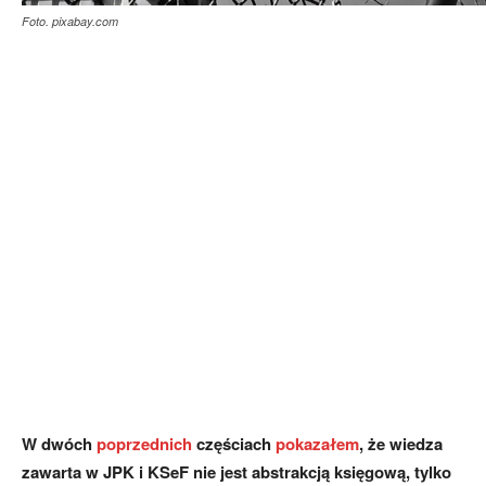
Foto. pixabay.com
W dwó­ch
po­przed­ni­ch
czę­ścia­ch
po­ka­za­łem
, że wie­dza
za­war­ta w JPK i KSeF nie je­st abs­trak­cją księ­go­wą, tyl­ko