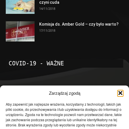
czyni cuda
14/11/2018
Komisja ds. Amber Gold – czy było warto?
17/11/2018
COVID-19 - WAŻNE
POPULARNE KATEGORIE
Zarządzaj zgodą
Temat dnia
4601
Aby zapewnić jak najlepsze wrażenia, korzystamy z technologii, takich jak
pliki cookie, do przechowywania i/lub uzyskiwania dostępu do informacji o
Publicystyka
4363
urządzeniu. Zgoda na te technologie pozwoli nam przetwarzać dane, takie
jak zachowanie podczas przeglądania lub unikalne identyfikatory na tej
Polityka
3639
stronie. Brak wyrażenia zgody lub wycofanie zgody może niekorzystnie