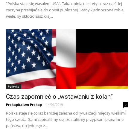
"Polska staje się wasalem USA". Taka opinia niestety coraz częściej
zaczyna przebijać się do opinii publicznej. Stany Zjednoczone robią
wiele, by skłócić nasz kraj...
Polityka
Czas zapomnieć o „wstawaniu z kolan”
Prokapitalizm Prokap
-
14/01/2019
0
Polska staje się coraz bardziej zależna od rywalizacji między wielkimi
tego świata. Sami zapisaliśmy się i zostaliśmy przypisani przez inne
państwa do jednego z...