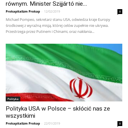
równym. Minister Szijjártó nie...
Prokapitalizm Prokap
-
12/02/2019
0
Michael Pompeo, sekretarz stanu USA, odwiedza kraje Europy
środkowej z wyraźną misją, której celów zupełnie nie ukrywa.
Przestrzega przez Putinem i Chinami, oraz nakłania...
Polityka
Polityka USA w Polsce – skłócić nas ze
wszystkimi
Prokapitalizm Prokap
-
22/01/2019
0