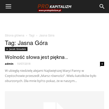
Strona główna
Tagi
Jasna Góra
Tag: Jasna Góra
o. Jacek Gniadek
Wolność słowa jest piękna…
admin
-
10/07/2018
0
W ubiegłą niedzielę alejami Najświętszej Maryi Panny w
Częstochowie przeszedł „Marsz równości”. Wielu katolików było
oburzonych. Dla mnie był to pokaz, że w naszym...