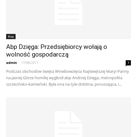
Kraj
Abp Dzięga: Przedsiębiorcy wołają o
wolność gospodarczą
admin
-
17/08/2011
7
Podczas obchodów święta Wniebowzięcia Najświętszej Maryi Panny
na Jasnej Górze homilię wygłosił abp Andrzej Dzięga, metropolita
szczecińsko-kamieński. Była ona na tyle dobitna, poruszająca, i...