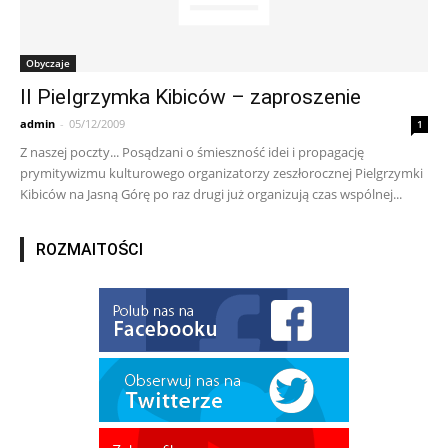
Obyczaje
II Pielgrzymka Kibiców – zaproszenie
admin
-
05/12/2009
1
Z naszej poczty... Posądzani o śmieszność idei i propagację
prymitywizmu kulturowego organizatorzy zeszłorocznej Pielgrzymki
Kibiców na Jasną Górę po raz drugi już organizują czas wspólnej...
ROZMAITOŚCI