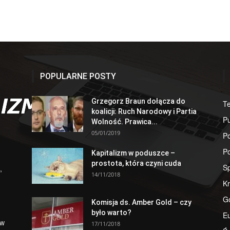
POPULARNE POSTY
Grzegorz Braun dołącza do
T
koalicji: Ruch Narodowy i Partia
Pu
Wolność. Prawica...
05/01/2019
Po
Po
Kapitalizm w poduszce –
prostota, która czyni cuda
S
,
14/11/2018
Kr
G
Komisja ds. Amber Gold – czy
było warto?
E
 w
17/11/2018