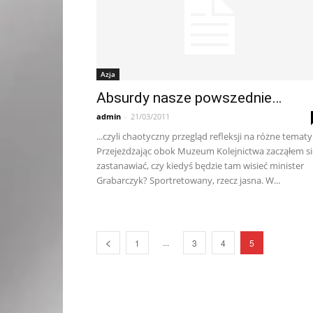
Azja
Absurdy nasze powszednie…
admin
-
21/03/2011
...czyli chaotyczny przegląd refleksji na różne tematy
Przejeżdżając obok Muzeum Kolejnictwa zacząłem si
zastanawiać, czy kiedyś będzie tam wisieć minister
Grabarczyk? Sportretowany, rzecz jasna. W...
...
1
3
4
5