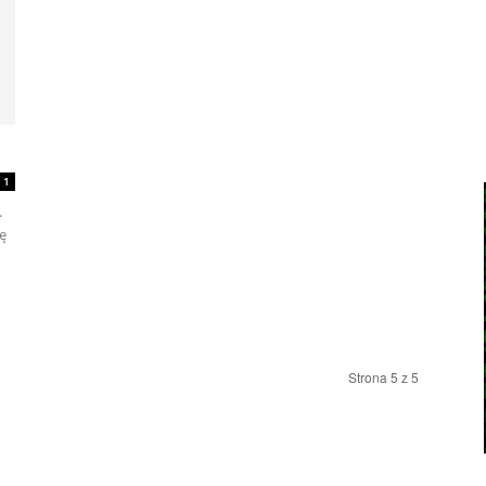
1
.
ę
Strona 5 z 5