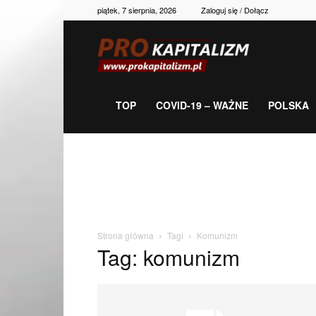
piątek, 7 sierpnia, 2026
Zaloguj się / Dołącz
Prokapitalizm,
gospodarka,
TOP
COVID-19 – WAŻNE
POLSKA
polityka,
historia,
Strona główna
Tagi
Komunizm
Tag: komunizm
newsy