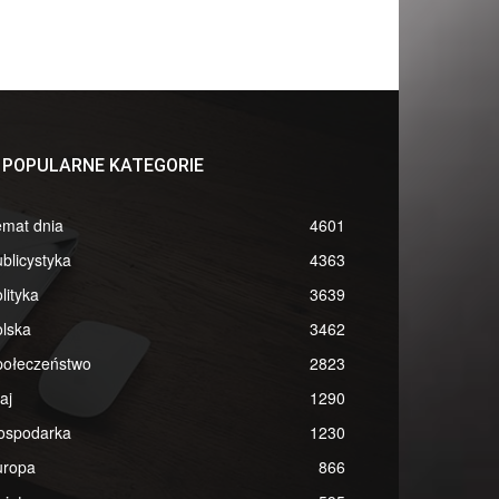
POPULARNE KATEGORIE
emat dnia
4601
blicystyka
4363
lityka
3639
lska
3462
połeczeństwo
2823
aj
1290
ospodarka
1230
uropa
866