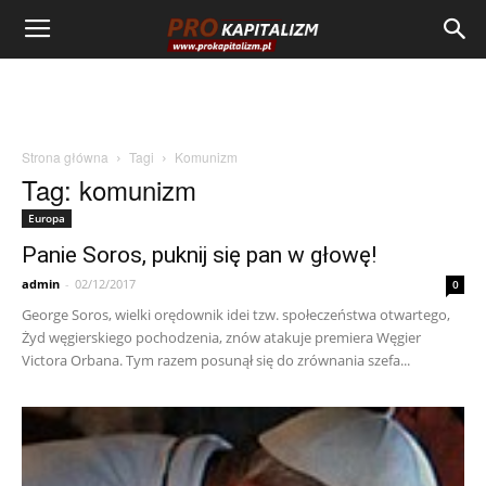
Strona główna
Tagi
Komunizm
Tag: komunizm
Europa
Panie Soros, puknij się pan w głowę!
admin
-
02/12/2017
0
George Soros, wielki orędownik idei tzw. społeczeństwa otwartego,
Żyd węgierskiego pochodzenia, znów atakuje premiera Węgier
Victora Orbana. Tym razem posunął się do zrównania szefa...