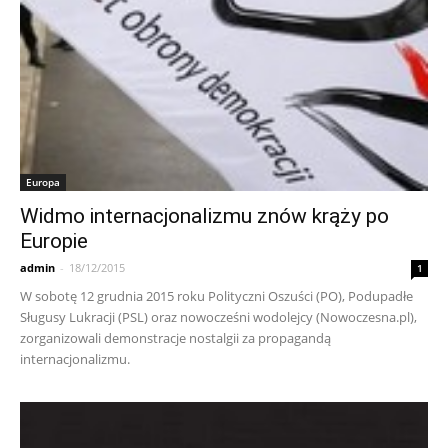
Europa
Widmo internacjonalizmu znów krąży po
Europie
admin
-
18/12/2015
1
W sobotę 12 grudnia 2015 roku Polityczni Oszuści (PO), Podupadłe
Sługusy Lukracji (PSL) oraz nowocześni wodolejcy (Nowoczesna.pl),
zorganizowali demonstracje nostalgii za propagandą
internacjonalizmu.