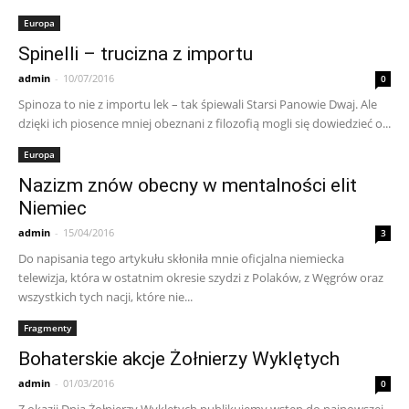
Europa
Spinelli – trucizna z importu
admin
-
10/07/2016
0
Spinoza to nie z importu lek – tak śpiewali Starsi Panowie Dwaj. Ale
dzięki ich piosence mniej obeznani z filozofią mogli się dowiedzieć o...
Europa
Nazizm znów obecny w mentalności elit
Niemiec
admin
-
15/04/2016
3
Do napisania tego artykułu skłoniła mnie oficjalna niemiecka
telewizja, która w ostatnim okresie szydzi z Polaków, z Węgrów oraz
wszystkich tych nacji, które nie...
Fragmenty
Bohaterskie akcje Żołnierzy Wyklętych
admin
-
01/03/2016
0