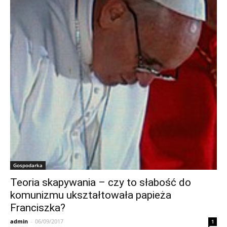
Gospodarka
Teoria skapywania – czy to słabość do
komunizmu ukształtowała papieża
Franciszka?
admin
-
06/09/2017
1