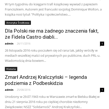
W tym tygodniu do księgarni trafi książkowy wywiad z papieżem
Franciszkiem. Autorem jest francuski socjolog Dominique Wolton, a
książka nosi tytuł: "Polityka i społeczeństwo....
Ameryka Środkowa
Dla Polski nie ma żadnego znaczenia fakt,
że Fidela Castro diabli...
admin
-
26/11/2016
1
26 listopada 2016 roku poczułem się od rana tak, jakby wróciły w
mediach wszelkiej maści od prywatnych po publiczne, duch PRL-u.
Wiadomością dnia bowiem...
Historia
Zmarł Andrzej Kralczyński – legenda
podziemia z Podbeskidzia
admin
-
25/08/2016
1
Urodzony w 29.07.1943 roku w Warszawie zmarł w Bielsku-Białej w
dniu 21 sierpnia 2016 roku po ciężkiej chorobie niezłomny
Związkowiec NSZZ "Solidarność" Andrzej Kralczyński...