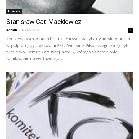
Historia
Stanisław Cat-Mackiewicz
admin
-
18/12/2015
3
Konserwatysta, monarchista. Publicysta. Radykalny antykomunista
współpracujący z władzami PRL. Zwolennik Piłsudskiego, który był
więziony w Berezie Kartuskiej. Katolik, którego słabością było
zamiłowanie do wystawnego...