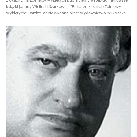
Z okazji Dnia Żołnierzy Wyklętych publikujemy wstęp do najnowszej
książki Joanny Wieliczki-Szarkowej - "Bohaterskie akcje Żołnierzy
Wyklętych". Bardzo ładnie wydana przez Wydawnictwo AA książka...