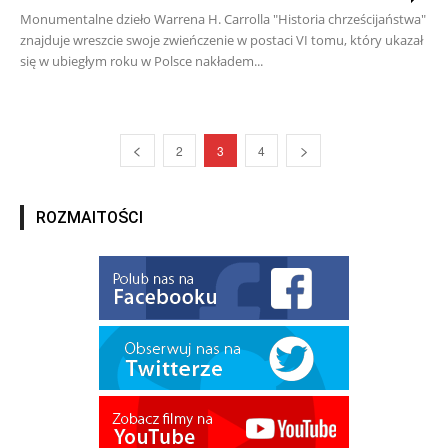
Monumentalne dzieło Warrena H. Carrolla "Historia chrześcijaństwa"
znajduje wreszcie swoje zwieńczenie w postaci VI tomu, który ukazał
się w ubiegłym roku w Polsce nakładem...
2
3
4
ROZMAITOŚCI