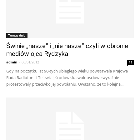
Temat dnia
Świnie „nasze” i „nie nasze” czyli w obronie
mediów ojca Rydzyka
admin
-
08/01/2012
12
Gdy na początku lat 90-tych ubiegłego wieku powstawała Krajowa
Rada Radiofonii i Telewizji, środowiska wolnościowe wyraźnie
protestowały przeciwko jej powołaniu. Uważano, że to kolejna...