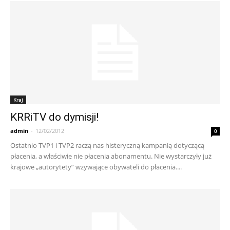
Kraj
KRRiTV do dymisji!
admin
-
12/02/2012
0
Ostatnio TVP1 i TVP2 raczą nas histeryczną kampanią dotyczącą
płacenia, a właściwie nie płacenia abonamentu. Nie wystarczyły już
krajowe „autorytety” wzywające obywateli do płacenia....