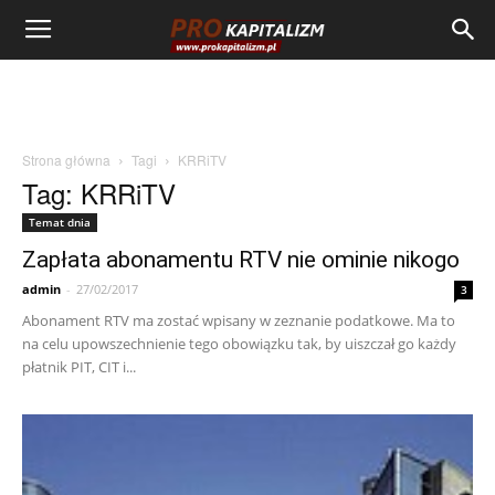
Strona główna
Tagi
KRRiTV
Tag: KRRiTV
Temat dnia
Zapłata abonamentu RTV nie ominie nikogo
admin
-
27/02/2017
3
Abonament RTV ma zostać wpisany w zeznanie podatkowe. Ma to
na celu upowszechnienie tego obowiązku tak, by uiszczał go każdy
płatnik PIT, CIT i...