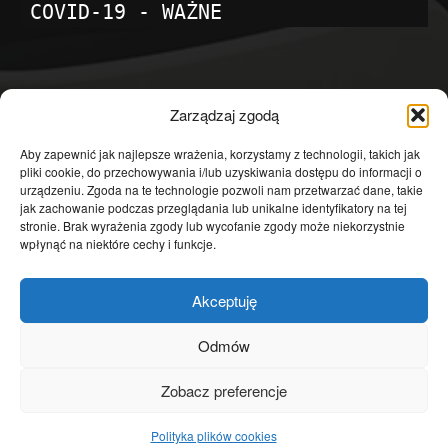
COVID-19 - WAŻNE
POPULARNE KATEGORIE
Zarządzaj zgodą
Temat dnia
4601
Aby zapewnić jak najlepsze wrażenia, korzystamy z technologii, takich jak
pliki cookie, do przechowywania i/lub uzyskiwania dostępu do informacji o
Publicystyka
4363
urządzeniu. Zgoda na te technologie pozwoli nam przetwarzać dane, takie
jak zachowanie podczas przeglądania lub unikalne identyfikatory na tej
Polityka
3639
stronie. Brak wyrażenia zgody lub wycofanie zgody może niekorzystnie
Polska
3462
wpłynąć na niektóre cechy i funkcje.
Społeczeństwo
2823
Akceptuję
Kraj
1290
Gospodarka
1230
Odmów
Europa
866
Zobacz preferencje
Świat
595
Polityka plików cookies