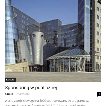
Kultura
Sponsoring w publicznej
admin
-
24/07/2012
0
Warto zwrócić uwagę na ilość sponsorowanych programów,
transmisji, a nawet filmów w TVP1 TVP2 oraz u nadawców