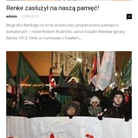
Renke zasłużył na naszą pamięć!
admin
-
20/09/2018
0
Biografia Renkego to krok w kierunku przywracania pamięci o
bohaterach – mówi Robert Rudnicki, autor książki Wiesław Ignacy
Renke 1912-1944, w rozmowie z Pawłem...