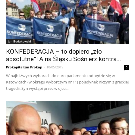
Jan Bodakowski
KONFEDERACJA – to dopiero „zło
absolutne”! A na Śląsku Sośnierz kontra...
Prokapitalizm Prokap
-
10/05/2019
0
W najbliższych wyborach do euro parlamentu odbędzie się w
Katowicach (w okręgu wyborczym nr 11) pojedynek niczym z greckiej
tragedii. Syn wystąpi przeciw ojcu....