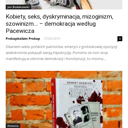
Jan Bodakowski
Kobiety, seks, dyskryminacja, mizoginizm,
szowinizm… – demokracja według
Pacewicza
Prokapitalizm Prokap
-
27/02/2019
0
Zdaniem wielu polskich patriotów, emeryci z groteskowej opozycji
wielokrotnie pokazali swoją hipokryzję. Pomimo że non stop
manifestują w obronie demokracji i Konstytucji, to można...
Historia