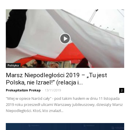
Polityka
Marsz Niepodległości 2019 – „Tu jest
Polska, nie Izrael!” (relacja i...
Prokapitalizm Prokap
-
13/11/2019
2
"Miej w opiece Naród cały" - pod takim hasłem w dniu 11 listopada
2019 roku przeszedł ulicami Warszawy jubileuszowy, dziesiąty Marsz
Niepodległości. Ktoś, kto znalazł...