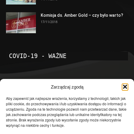
Komisja ds. Amber Gold – czy było warto?
17/11/2018
COVID-19 - WAŻNE
POPULARNE KATEGORIE
Zarządzaj zgodą
Temat dnia
4601
Aby zapewnić jak najlepsze wrażenia, korzystamy z technologii, takich jak
pliki cookie, do przechowywania i/lub uzyskiwania dostępu do informacji o
Publicystyka
4363
urządzeniu. Zgoda na te technologie pozwoli nam przetwarzać dane, takie
jak zachowanie podczas przeglądania lub unikalne identyfikatory na tej
Polityka
3639
stronie. Brak wyrażenia zgody lub wycofanie zgody może niekorzystnie
Polska
3462
wpłynąć na niektóre cechy i funkcje.