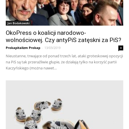
Jan Bodakowski
OkoPress o koalicji narodowo-
wolnościowej. Czy antyPiS zatęskni za PiS?
Prokapitalizm Prokap
-
13/03/2019
0
Nieustanne, trwające od ponad trzech lat, ataki groteskowej opozycji
na PiS są tak przeraźliwie głupie, że działają tylko na korzyść partii
Kaczyńskiego (można nawet...