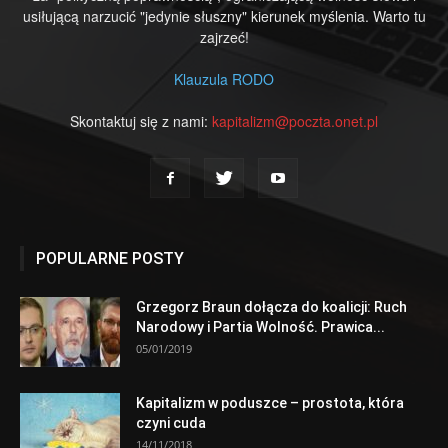
usiłującą narzucić "jedynie słuszny" kierunek myślenia. Warto tu
zajrzeć!
Klauzula RODO
Skontaktuj się z nami:
kapitalizm@poczta.onet.pl
POPULARNE POSTY
Grzegorz Braun dołącza do koalicji: Ruch
Narodowy i Partia Wolność. Prawica...
05/01/2019
Kapitalizm w poduszce – prostota, która
czyni cuda
14/11/2018