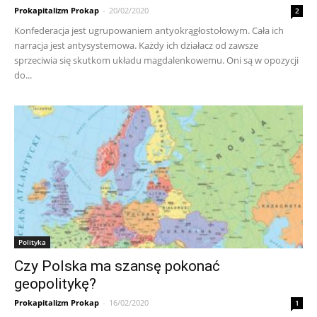
Prokapitalizm Prokap
-
20/02/2020
2
Konfederacja jest ugrupowaniem antyokrągłostołowym. Cała ich
narracja jest antysystemowa. Każdy ich działacz od zawsze
sprzeciwia się skutkom układu magdalenkowemu. Oni są w opozycji
do...
Polityka
Czy Polska ma szansę pokonać
geopolitykę?
Prokapitalizm Prokap
-
16/02/2020
1