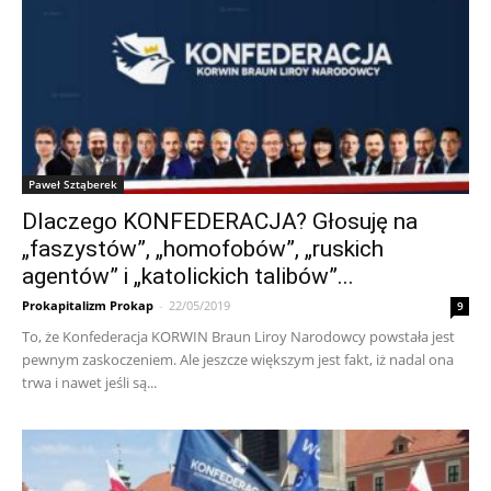
Paweł Sztąberek
Dlaczego KONFEDERACJA? Głosuję na
„faszystów”, „homofobów”, „ruskich
agentów” i „katolickich talibów”...
Prokapitalizm Prokap
-
22/05/2019
9
To, że Konfederacja KORWIN Braun Liroy Narodowcy powstała jest
pewnym zaskoczeniem. Ale jeszcze większym jest fakt, iż nadal ona
trwa i nawet jeśli są...