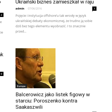
o
Ukraiński biznes zamieszkał w raju
admin
-
07/06/2016
1
2
Pojęcie i instytucja offshore’u tak wrosły w język
ukraińskiej debaty ekonomicznej, że trudno ją sobie
te
dziś bez tego elementu wyobrazić. I to znacznie
przed...
cie
ak
0
Europa
Balcerowicz jako listek figowy w
starciu: Poroszenko kontra
Saakaszwili