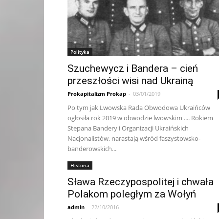
Polityka
Szuchewycz i Bandera – cień
przeszłości wisi nad Ukrainą
Prokapitalizm Prokap
-
03/01/2019
Po tym jak Lwowska Rada Obwodowa Ukraińców
ogłosiła rok 2019 w obwodzie lwowskim .... Rokiem
Stepana Bandery i Organizacji Ukraińskich
Nacjonalistów, narastają wśród faszystowsko-
banderowskich...
Historia
Sława Rzeczypospolitej i chwała
Polakom poległym za Wołyń
admin
-
22/10/2016