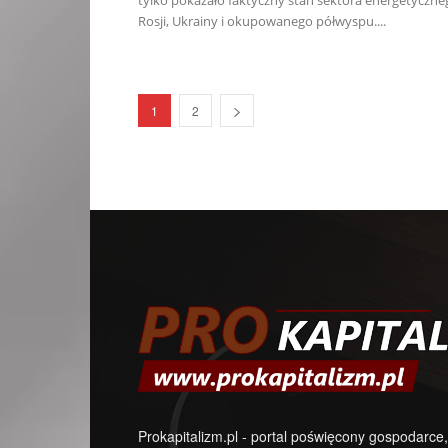
tylko pokazało faktyczny stan sektora energetyczne
Rosji, Ukrainy i okupowanego półwyspu....
1
2
Prokapitalizm.pl - portal poświęcony gospodarce,