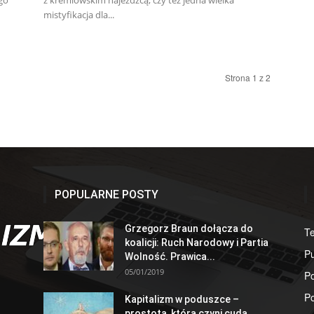
go
z kremlowskim najeźdźcą, czy też jedna wielka
mistyfikacja dla...
Strona 1 z 2
POPULARNE POSTY
Grzegorz Braun dołącza do
T
koalicji: Ruch Narodowy i Partia
Pu
Wolność. Prawica...
05/01/2019
Po
Po
Kapitalizm w poduszce –
prostota, która czyni cuda