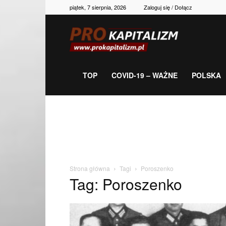
piątek, 7 sierpnia, 2026
Zaloguj się / Dołącz
Prokapitalizm,
gospodarka,
TOP
COVID-19 – WAŻNE
POLSKA
polityka,
historia,
Strona główna
Tagi
Poroszenko
Tag: Poroszenko
newsy