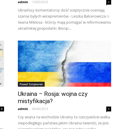
admin
-
13/05/2016
1
Ukraińscy komentatorzy dość sceptycznie oceniają
szanse byłych wicepremierów - Leszka Balcerowicza i i
Iwana Miklosa - którzy mają pomagać w reformowaniu
ukraińskiej gospodarki. Biorąc...
Paweł Sztąberek
Ukraina – Rosja: wojna czy
mistyfikacja?
admin
-
06/06/2015
0
1
Czy wojna na wschodzie Ukrainy to rzeczywiście walka
niepodległego państwa jakim Ukraina twierdzi, że jest,