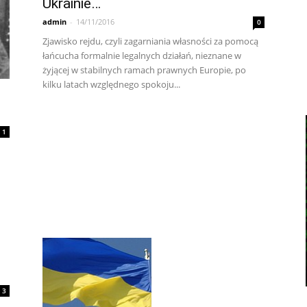
Ukrainie…
admin
-
14/11/2016
0
Zjawisko rejdu, czyli zagarniania własności za pomocą
łańcucha formalnie legalnych działań, nieznane w
żyjącej w stabilnych ramach prawnych Europie, po
kilku latach względnego spokoju...
1
3