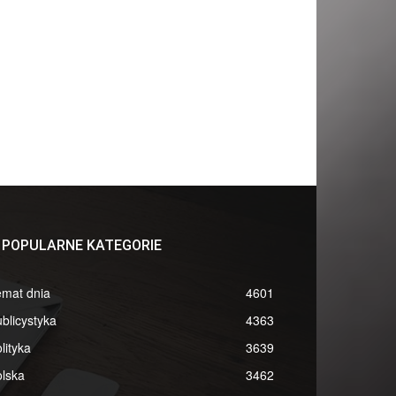
POPULARNE KATEGORIE
emat dnia
4601
blicystyka
4363
lityka
3639
lska
3462