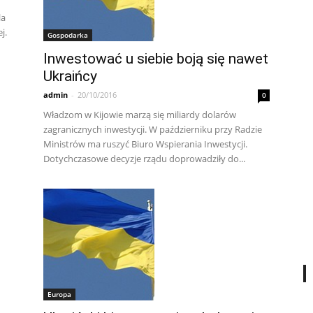
la
j.
Gospodarka
Inwestować u siebie boją się nawet
Ukraińcy
admin
-
20/10/2016
0
Władzom w Kijowie marzą się miliardy dolarów
zagranicznych inwestycji. W październiku przy Radzie
Ministrów ma ruszyć Biuro Wspierania Inwestycji.
Dotychczasowe decyzje rządu doprowadziły do...
Europa