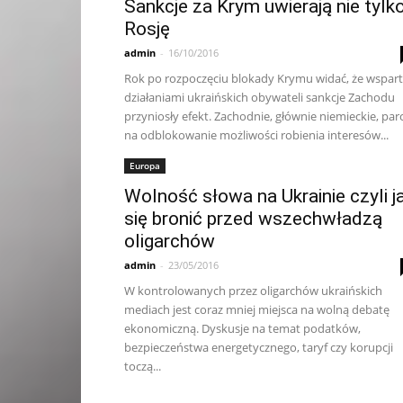
Sankcje za Krym uwierają nie tylk
Rosję
admin
-
16/10/2016
Rok po rozpoczęciu blokady Krymu widać, że wspar
działaniami ukraińskich obywateli sankcje Zachodu
przyniosły efekt. Zachodnie, głównie niemieckie, par
na odblokowanie możliwości robienia interesów...
Europa
Wolność słowa na Ukrainie czyli j
się bronić przed wszechwładzą
oligarchów
admin
-
23/05/2016
W kontrolowanych przez oligarchów ukraińskich
mediach jest coraz mniej miejsca na wolną debatę
ekonomiczną. Dyskusje na temat podatków,
bezpieczeństwa energetycznego, taryf czy korupcji
toczą...