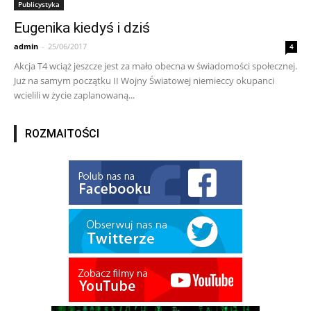
Publicystyka
Eugenika kiedyś i dziś
admin
-
25/06/2017
4
Akcja T4 wciąż jeszcze jest za mało obecna w świadomości społecznej.
Już na samym początku II Wojny Światowej niemieccy okupanci
wcielili w życie zaplanowaną...
ROZMAITOŚCI