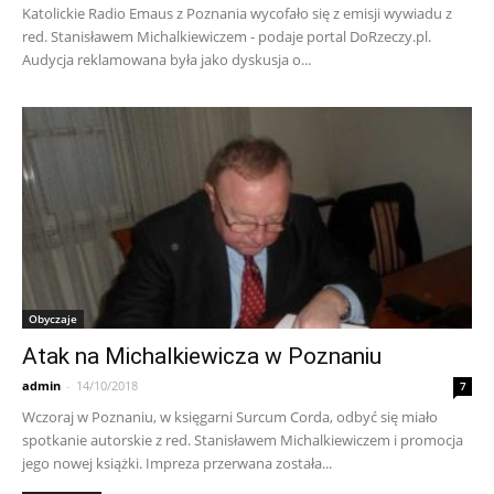
Katolickie Radio Emaus z Poznania wycofało się z emisji wywiadu z
red. Stanisławem Michalkiewiczem - podaje portal DoRzeczy.pl.
Audycja reklamowana była jako dyskusja o...
Obyczaje
Atak na Michalkiewicza w Poznaniu
admin
-
14/10/2018
7
Wczoraj w Poznaniu, w księgarni Surcum Corda, odbyć się miało
spotkanie autorskie z red. Stanisławem Michalkiewiczem i promocja
jego nowej książki. Impreza przerwana została...