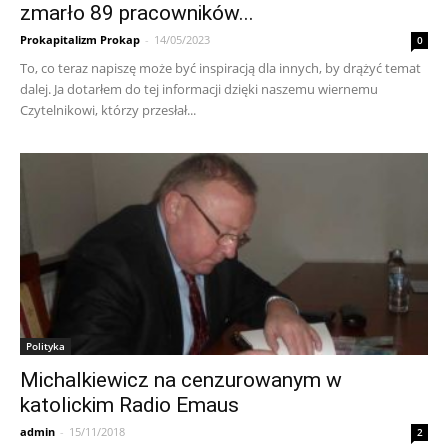
zmarło 89 pracowników...
Prokapitalizm Prokap
-
14/05/2023
0
To, co teraz napiszę może być inspiracją dla innych, by drążyć temat
dalej. Ja dotarłem do tej informacji dzięki naszemu wiernemu
Czytelnikowi, którzy przesłał...
Polityka
Michalkiewicz na cenzurowanym w
katolickim Radio Emaus
admin
-
15/11/2018
2