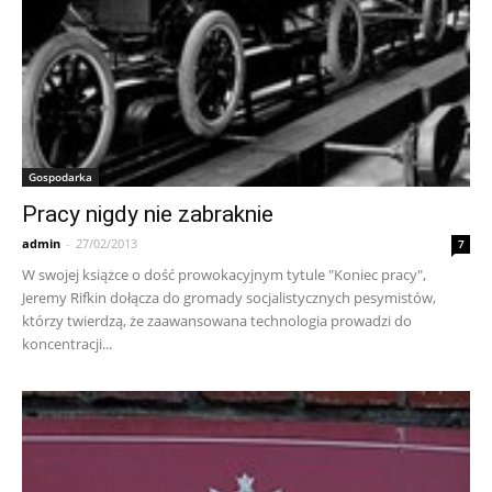
Gospodarka
Pracy nigdy nie zabraknie
admin
-
27/02/2013
7
W swojej książce o dość prowokacyjnym tytule "Koniec pracy",
Jeremy Rifkin dołącza do gromady socjalistycznych pesymistów,
którzy twierdzą, że zaawansowana technologia prowadzi do
koncentracji...