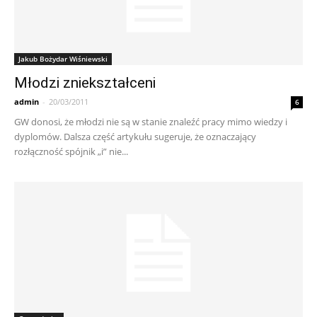
Jakub Bożydar Wiśniewski
Młodzi zniekształceni
admin
-
20/03/2011
6
GW donosi, że młodzi nie są w stanie znaleźć pracy mimo wiedzy i
dyplomów. Dalsza część artykułu sugeruje, że oznaczający
rozłączność spójnik „i” nie...