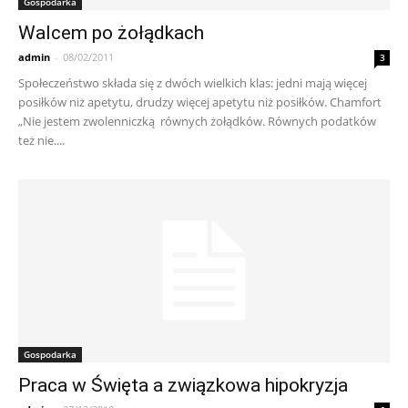
Gospodarka
Walcem po żołądkach
admin
-
08/02/2011
3
Społeczeństwo składa się z dwóch wielkich klas: jedni mają więcej
posiłków niż apetytu, drudzy więcej apetytu niż posiłków. Chamfort
„Nie jestem zwolenniczką równych żołądków. Równych podatków
też nie....
Gospodarka
Praca w Święta a związkowa hipokryzja