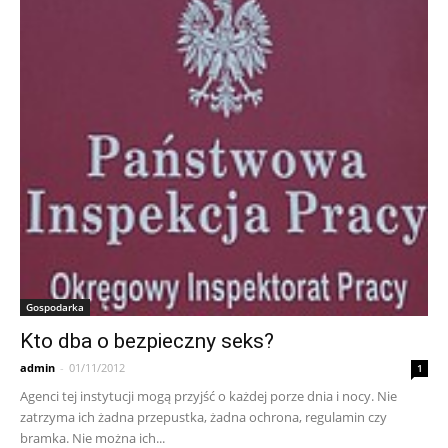
Gospodarka
Kto dba o bezpieczny seks?
admin
-
01/11/2012
1
Agenci tej instytucji mogą przyjść o każdej porze dnia i nocy. Nie
zatrzyma ich żadna przepustka, żadna ochrona, regulamin czy
bramka. Nie można ich...