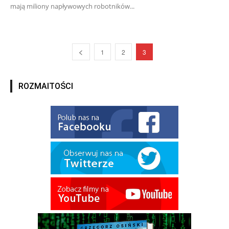
mają miliony napływowych robotników...
1
2
3
ROZMAITOŚCI