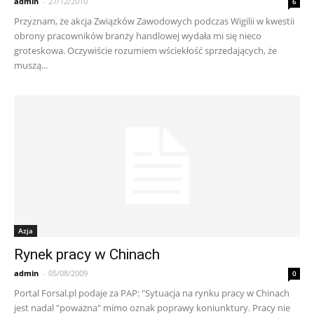
admin
-
27/12/2010
6
Przyznam, że akcja Związków Zawodowych podczas Wigilii w kwestii
obrony pracowników branży handlowej wydała mi się nieco
groteskowa. Oczywiście rozumiem wściekłość sprzedających, że
muszą...
Azja
Rynek pracy w Chinach
admin
-
05/08/2009
0
Portal Forsal.pl podaje za PAP: "Sytuacja na rynku pracy w Chinach
jest nadal "poważna" mimo oznak poprawy koniunktury. Pracy nie