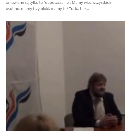
omawiane są tylko te "dopuszczalne". Mamy wiec wszystkich
osobno, mamy trzy bloki, mamy też Tuska bez...