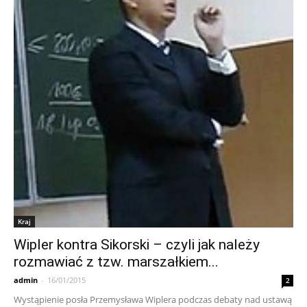
Kraj
Wipler kontra Sikorski – czyli jak należy
rozmawiać z tzw. marszałkiem...
admin
-
16/01/2015
2
Wystąpienie posła Przemysława Wiplera podczas debaty nad ustawą