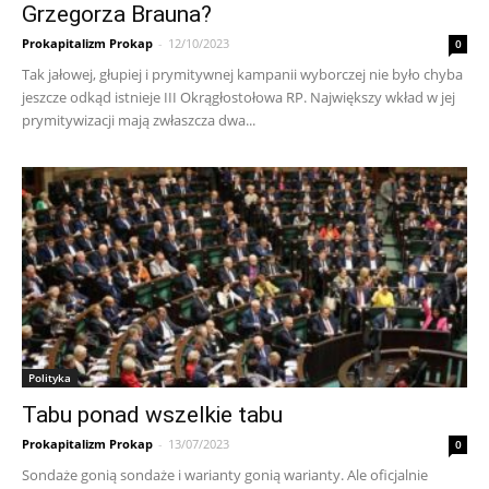
Grzegorza Brauna?
Prokapitalizm Prokap
-
12/10/2023
0
Tak jałowej, głupiej i prymitywnej kampanii wyborczej nie było chyba
jeszcze odkąd istnieje III Okrągłostołowa RP. Największy wkład w jej
prymitywizacji mają zwłaszcza dwa...
Polityka
Tabu ponad wszelkie tabu
Prokapitalizm Prokap
-
13/07/2023
0
Sondaże gonią sondaże i warianty gonią warianty. Ale oficjalnie