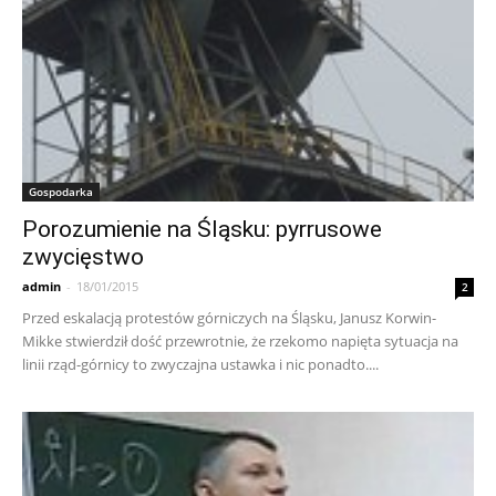
Gospodarka
Porozumienie na Śląsku: pyrrusowe
zwycięstwo
admin
-
18/01/2015
2
Przed eskalacją protestów górniczych na Śląsku, Janusz Korwin-
Mikke stwierdził dość przewrotnie, że rzekomo napięta sytuacja na
linii rząd-górnicy to zwyczajna ustawka i nic ponadto....