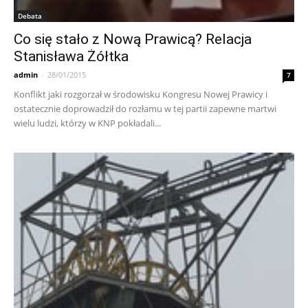
Debata
Co się stało z Nową Prawicą? Relacja
Stanisława Żółtka
admin
-
28/01/2015
7
Konflikt jaki rozgorzał w środowisku Kongresu Nowej Prawicy i
ostatecznie doprowadził do rozłamu w tej partii zapewne martwi
wielu ludzi, którzy w KNP pokładali...