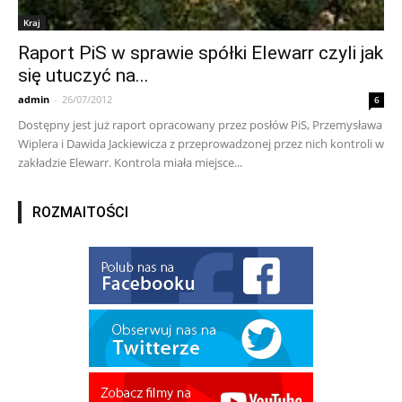
Kraj
Raport PiS w sprawie spółki Elewarr czyli jak
się utuczyć na...
admin
-
26/07/2012
6
Dostępny jest już raport opracowany przez posłów PiS, Przemysława
Wiplera i Dawida Jackiewicza z przeprowadzonej przez nich kontroli w
zakładzie Elewarr. Kontrola miała miejsce...
ROZMAITOŚCI