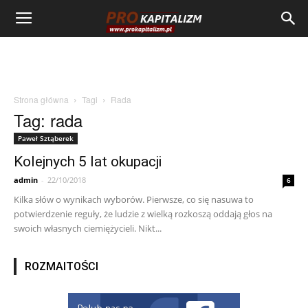
Strona główna
Tagi
Rada
Tag: rada
Paweł Sztąberek
Kolejnych 5 lat okupacji
admin
-
22/10/2018
6
Kilka słów o wynikach wyborów. Pierwsze, co się nasuwa to
potwierdzenie reguły, że ludzie z wielką rozkoszą oddają głos na
swoich własnych ciemiężycieli. Nikt...
ROZMAITOŚCI