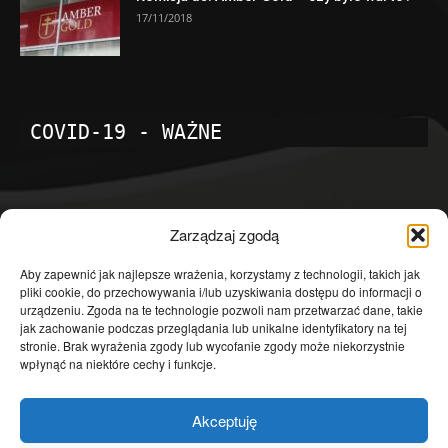
17/11/2018
COVID-19 - WAŻNE
POPULARNE KATEGORIE
Zarządzaj zgodą
Temat dnia
4601
Aby zapewnić jak najlepsze wrażenia, korzystamy z technologii, takich jak
pliki cookie, do przechowywania i/lub uzyskiwania dostępu do informacji o
Publicystyka
4363
urządzeniu. Zgoda na te technologie pozwoli nam przetwarzać dane, takie
jak zachowanie podczas przeglądania lub unikalne identyfikatory na tej
Polityka
3639
stronie. Brak wyrażenia zgody lub wycofanie zgody może niekorzystnie
Polska
3462
wpłynąć na niektóre cechy i funkcje.
Społeczeństwo
2823
Akceptuję
Kraj
1290