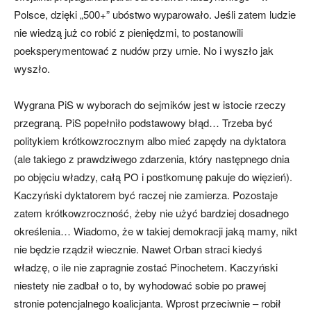
Polsce, dzięki „500+” ubóstwo wyparowało. Jeśli zatem ludzie
nie wiedzą już co robić z pieniędzmi, to postanowili
poeksperymentować z nudów przy urnie. No i wyszło jak
wyszło.
Wygrana PiS w wyborach do sejmików jest w istocie rzeczy
przegraną. PiS popełniło podstawowy błąd… Trzeba być
politykiem krótkowzrocznym albo mieć zapędy na dyktatora
(ale takiego z prawdziwego zdarzenia, który następnego dnia
po objęciu władzy, całą PO i postkomunę pakuje do więzień).
Kaczyński dyktatorem być raczej nie zamierza. Pozostaje
zatem krótkowzroczność, żeby nie użyć bardziej dosadnego
określenia… Wiadomo, że w takiej demokracji jaką mamy, nikt
nie będzie rządził wiecznie. Nawet Orban straci kiedyś
władzę, o ile nie zapragnie zostać Pinochetem. Kaczyński
niestety nie zadbał o to, by wyhodować sobie po prawej
stronie potencjalnego koalicjanta. Wprost przeciwnie – robił