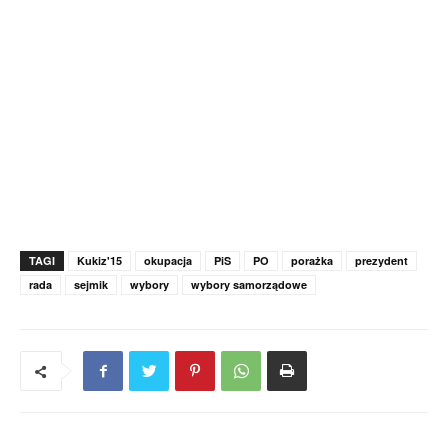
TAGI
Kukiz'15
okupacja
PiS
PO
porażka
prezydent
rada
sejmik
wybory
wybory samorządowe