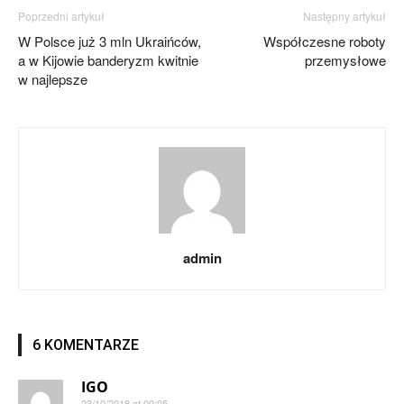
Poprzedni artykuł
Następny artykuł
W Polsce już 3 mln Ukraińców,
Współczesne roboty
a w Kijowie banderyzm kwitnie
przemysłowe
w najlepsze
admin
6 KOMENTARZE
IGO
23/10/2018 at 00:05