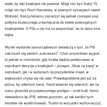
wiele, by taki koalicjant nie powstał. Mógł nim być Kukiz’15,
mógł nim być Ruch Narodowy, w pewnych sytuacjach nawet
Wolność. Kaczyńskiemu zamarzył się jednak monopol oraz
polityka skutecznego zniechęcania do siebie potencjalnych
koalicjantów. O PSL-u nie ma co wspominać, bo to nieco inna
bajka.
Wyniki wyborów samorządowych świadczą o tym, że PiS
zakrztusił się swoimi „sukcesami”. Choć procentowo wygrał,
to jednak w momencie, gdy trzeba będzie podejmować w
sejmikach decyzje o koalicjach – przegra. „Skok na kasę” w
sejmikach, jak i w wyborach na prezydentów miast, w
większości chyba się nie udał. Prawdopodobnie jest już za
późno, by odwrócić trend. Trend właśnie się odwrócił, ale na
rzecz głosicieli przyspieszonego postępu – multi kulti, homo-
niewiadomo itp (PiS, wbrew pozorom, aż tak bardzo tych
trendów nie wyeliminował). Trudno to wszystko wytłumaczyć,