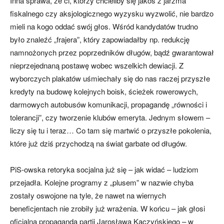
Inna sprawa, że ci, którzy chcieliby się jakoś z jarzma
fiskalnego czy aksjologicznego wyzysku wyzwolić, nie bardzo
mieli na kogo oddać swój głos. Wśród kandydatów trudno
było znaleźć „frajera”, który zapowiadałby np. redukcję
namnożonych przez poprzedników długów, bądź gwarantował
nieprzejednaną postawę wobec wszelkich dewiacji. Z
wyborczych plakatów uśmiechały się do nas raczej przyszłe
kredyty na budowę kolejnych boisk, ścieżek rowerowych,
darmowych autobusów komunikacji, propagandę „równości i
tolerancji”, czy tworzenie klubów emeryta. Jednym słowem –
liczy się tu i teraz… Co tam się martwić o przyszłe pokolenia,
które już dziś przychodzą na świat garbate od długów.
PiS-owska retoryka socjalna już się – jak widać – ludziom
przejadła. Kolejne programy z „plusem” w nazwie chyba
zostały oswojone na tyle, że nawet na wiernych
beneficjentach nie zrobiły już wrażenia. W końcu – jak głosi
oficjalna propaganda partii Jarosława Kaczyńskiego – w