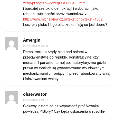
zeby-przegrac-i-przegrala,63640,i.html
i bardziej szeroki o demokracji i wyborach jako
rabunku większości przez cwaniaków =
http://www.michalkiewicz.pl/tekst.php?tekst=4332
Lecz czy plebs i jego elita zrozumieją co jest dobre?
Amergin
23/10/2018 at 15:30
Demokracja to rządy hien nad osłami w
przeciwieństwie do republiki konstytucyjnej czy
monarchii parlamentarnej bez autorytaryzmu gdzie
prawa wszystkich są gwarantowane wbudowanym
mechanizmami chroniącymi przed rabunkową tyranią
i fałszowaniem waluty.
obserwator
27/10/2018 at 19:37
Ciekawy jestem co na wypowiedź prof.Nowaka
powiedzą PiSiory? Czy będą oskarżenia o rusofilie