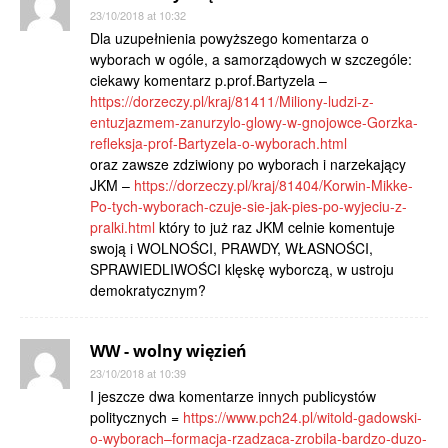
23/10/2018 at 10:32
Dla uzupełnienia powyższego komentarza o
wyborach w ogóle, a samorządowych w szczególe:
ciekawy komentarz p.prof.Bartyzela –
https://dorzeczy.pl/kraj/81411/Miliony-ludzi-z-
entuzjazmem-zanurzylo-glowy-w-gnojowce-Gorzka-
refleksja-prof-Bartyzela-o-wyborach.html
oraz zawsze zdziwiony po wyborach i narzekający
JKM –
https://dorzeczy.pl/kraj/81404/Korwin-Mikke-
Po-tych-wyborach-czuje-sie-jak-pies-po-wyjeciu-z-
pralki.html
który to już raz JKM celnie komentuje
swoją i WOLNOŚCI, PRAWDY, WŁASNOŚCI,
SPRAWIEDLIWOŚCI klęskę wyborczą, w ustroju
demokratycznym?
WW - wolny więzień
23/10/2018 at 10:39
I jeszcze dwa komentarze innych publicystów
politycznych =
https://www.pch24.pl/witold-gadowski-
o-wyborach–formacja-rzadzaca-zrobila-bardzo-duzo-