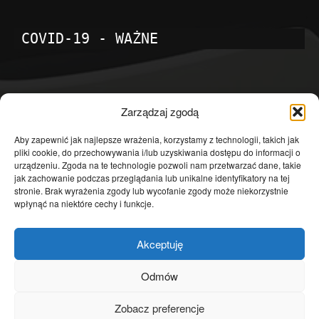
COVID-19 - WAŻNE
POPULARNE KATEGORIE
Zarządzaj zgodą
Temat dnia
4601
Aby zapewnić jak najlepsze wrażenia, korzystamy z technologii, takich jak
pliki cookie, do przechowywania i/lub uzyskiwania dostępu do informacji o
Publicystyka
4363
urządzeniu. Zgoda na te technologie pozwoli nam przetwarzać dane, takie
jak zachowanie podczas przeglądania lub unikalne identyfikatory na tej
Polityka
3639
stronie. Brak wyrażenia zgody lub wycofanie zgody może niekorzystnie
Polska
3462
wpłynąć na niektóre cechy i funkcje.
Społeczeństwo
2823
Akceptuję
Kraj
1290
Gospodarka
1230
Odmów
Europa
866
Zobacz preferencje
Świat
595