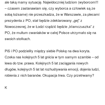
ale taką mamy sytuację. Najwidoczniej ludziom (wyborcom!!!
– czasem zastanawiam się, czy wyborca a człowiek są ze
sobą tożsame) nie przeszkadza, że w Warszawie, za plecami
prezydenta z PO, stał będzie zdeklarowany „gej” z
Nowoczesnej, że w Łodzi rządzić będzie „kłamczuszka” z
PO, że multum cwaniaków w całej Polsce utrzymało się na
swoich stołkach.
PiS i PO podzieliły między siebie Polskę na dwa koryta.
Czeka nas kolejnych 5 lat gnicia w tym samym szambie – od
lewa do tzw. prawa. Kolejnych 5 lat zaciągania nowych
długów, kolejnych 5 lat lat rozhuśtywania emocji, dojenia ludzi,
robienia z nich baranów. Okupacja trwa. Czy przetrwamy?
K