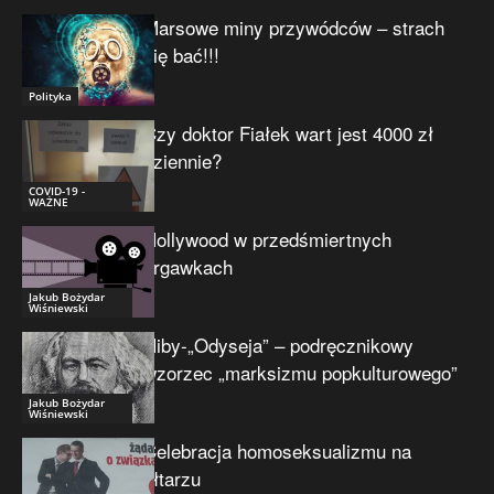
Marsowe miny przywódców – strach
się bać!!!
Polityka
Czy doktor Fiałek wart jest 4000 zł
dziennie?
COVID-19 -
WAŻNE
Hollywood w przedśmiertnych
drgawkach
Jakub Bożydar
Wiśniewski
Niby-„Odyseja” – podręcznikowy
wzorzec „marksizmu popkulturowego”
Jakub Bożydar
Wiśniewski
Celebracja homoseksualizmu na
ołtarzu