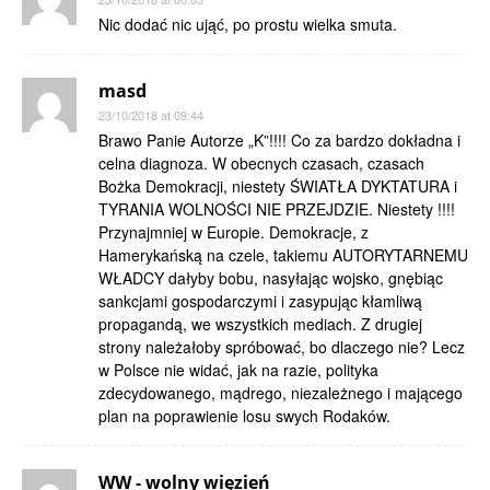
Nic dodać nic ująć, po prostu wielka smuta.
masd
23/10/2018 at 09:44
Brawo Panie Autorze „K”!!!! Co za bardzo dokładna i
celna diagnoza. W obecnych czasach, czasach
Bożka Demokracji, niestety ŚWIATŁA DYKTATURA i
TYRANIA WOLNOŚCI NIE PRZEJDZIE. Niestety !!!!
Przynajmniej w Europie. Demokracje, z
Hamerykańską na czele, takiemu AUTORYTARNEMU
WŁADCY dałyby bobu, nasyłając wojsko, gnębiąc
sankcjami gospodarczymi i zasypując kłamliwą
propagandą, we wszystkich mediach. Z drugiej
strony należałoby spróbować, bo dlaczego nie? Lecz
w Polsce nie widać, jak na razie, polityka
zdecydowanego, mądrego, niezależnego i mającego
plan na poprawienie losu swych Rodaków.
WW - wolny więzień