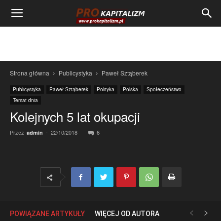
Strona główna
Publicystyka
Paweł Sztąberek
Publicystyka
Paweł Sztąberek
Polityka
Polska
Społeczeństwo
Temat dnia
Kolejnych 5 lat okupacji
Przez
-
22/10/2018
6
admin
POWIĄZANE ARTYKUŁY
WIĘCEJ OD AUTORA