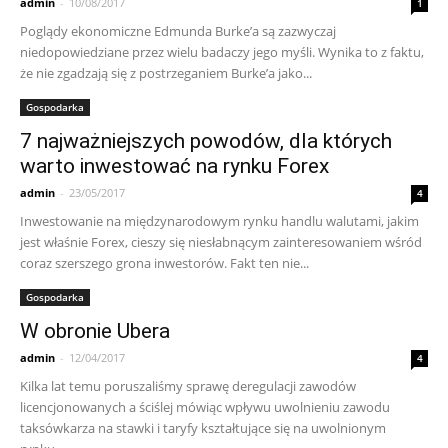
admin
-
10/08/2017
1
Poglądy ekonomiczne Edmunda Burke’a są zazwyczaj
niedopowiedziane przez wielu badaczy jego myśli. Wynika to z faktu,
że nie zgadzają się z postrzeganiem Burke’a jako...
Gospodarka
7 najważniejszych powodów, dla których
warto inwestować na rynku Forex
admin
-
23/05/2017
4
Inwestowanie na międzynarodowym rynku handlu walutami, jakim
jest właśnie Forex, cieszy się niesłabnącym zainteresowaniem wśród
coraz szerszego grona inwestorów. Fakt ten nie...
Gospodarka
W obronie Ubera
admin
-
12/04/2017
4
Kilka lat temu poruszaliśmy sprawę deregulacji zawodów
licencjonowanych a ściślej mówiąc wpływu uwolnieniu zawodu
taksówkarza na stawki i taryfy kształtujące się na uwolnionym