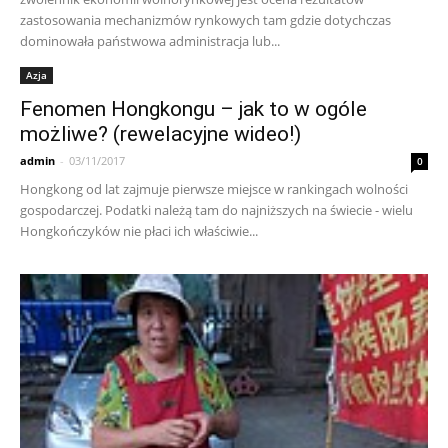
zastosowania mechanizmów rynkowych tam gdzie dotychczas
dominowała państwowa administracja lub...
Azja
Fenomen Hongkongu – jak to w ogóle
możliwe? (rewelacyjne wideo!)
admin
-
03/11/2017
0
Hongkong od lat zajmuje pierwsze miejsce w rankingach wolności
gospodarczej. Podatki należą tam do najniższych na świecie - wielu
Hongkończyków nie płaci ich właściwie...