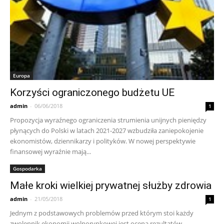
Europa
Korzyści ograniczonego budżetu UE
admin
-
06/06/2018
1
Propozycja wyraźnego ograniczenia strumienia unijnych pieniędzy
płynących do Polski w latach 2021-2027 wzbudziła zaniepokojenie
ekonomistów, dziennikarzy i polityków. W nowej perspektywie
finansowej wyraźnie mają...
Gospodarka
Małe kroki wielkiej prywatnej służby zdrowia
admin
-
21/05/2018
1
Jednym z podstawowych problemów przed którym stoi każdy
zwolennik ekonomii wolnorynkowej jest ocena rezultatów