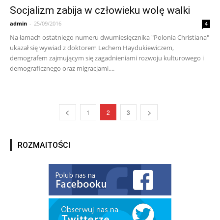
Socjalizm zabija w człowieku wolę walki
admin
-
25/09/2016
4
Na łamach ostatniego numeru dwumiesięcznika "Polonia Christiana"
ukazał się wywiad z doktorem Lechem Haydukiewiczem,
demografem zajmującym się zagadnieniami rozwoju kulturowego i
demograficznego oraz migracjami....
1
2
3
ROZMAITOŚCI