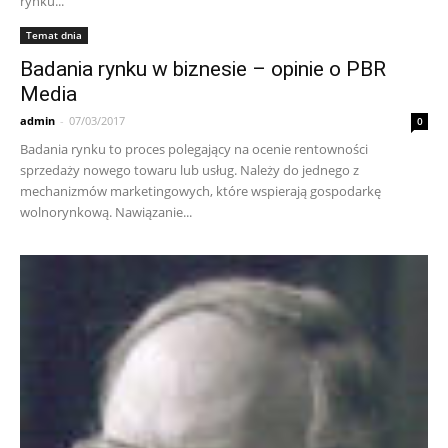
rynku...
Temat dnia
Badania rynku w biznesie – opinie o PBR
Media
admin
-
07/03/2017
0
Badania rynku to proces polegający na ocenie rentowności
sprzedaży nowego towaru lub usług. Należy do jednego z
mechanizmów marketingowych, które wspierają gospodarkę
wolnorynkową. Nawiązanie...