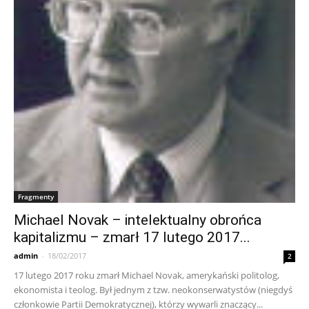
Fragmenty
Michael Novak – intelektualny obrońca
kapitalizmu – zmarł 17 lutego 2017...
admin
-
18/02/2017
2
17 lutego 2017 roku zmarł Michael Novak, amerykański politolog,
ekonomista i teolog. Był jednym z tzw. neokonserwatystów (niegdyś
członkowie Partii Demokratycznej), którzy wywarli znaczący...