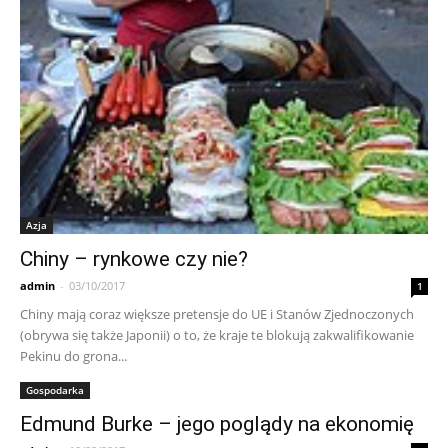
Azja
Chiny – rynkowe czy nie?
admin
-
03/10/2017
1
Chiny mają coraz większe pretensje do UE i Stanów Zjednoczonych
(obrywa się także Japonii) o to, że kraje te blokują zakwalifikowanie
Pekinu do grona...
Gospodarka
Edmund Burke – jego poglądy na ekonomię