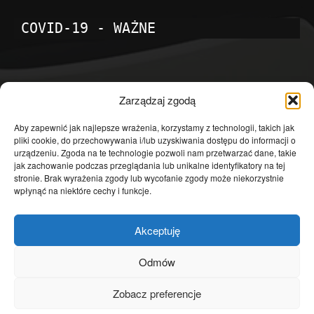
COVID-19 - WAŻNE
POPULARNE KATEGORIE
Zarządzaj zgodą
Temat dnia
4601
Aby zapewnić jak najlepsze wrażenia, korzystamy z technologii, takich jak
pliki cookie, do przechowywania i/lub uzyskiwania dostępu do informacji o
Publicystyka
4363
urządzeniu. Zgoda na te technologie pozwoli nam przetwarzać dane, takie
jak zachowanie podczas przeglądania lub unikalne identyfikatory na tej
Polityka
3639
stronie. Brak wyrażenia zgody lub wycofanie zgody może niekorzystnie
Polska
3462
wpłynąć na niektóre cechy i funkcje.
Społeczeństwo
2823
Akceptuję
Kraj
1290
Gospodarka
1230
Odmów
Europa
866
Zobacz preferencje
Świat
595