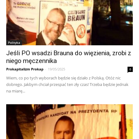
Polityka
Jeśli PO wsadzi Brauna do więzienia, zrobi z
niego męczennika
Prokapitalizm Prokap
-
19/05/2025
0
Wiem, co po tych wyborach będzie się działo z Polską. Otóż nic
dobrego. Jakbym chciał przespać ten zły czas! Trzeba będzie jednak
na miarę...