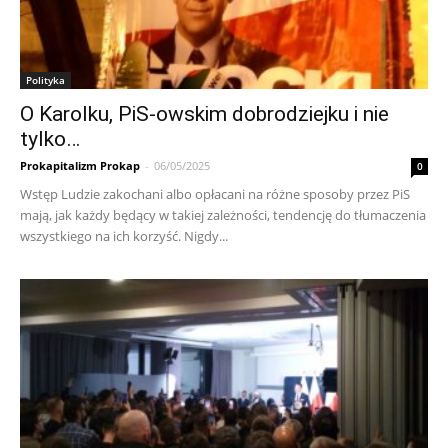
Polityka
O Karolku, PiS-owskim dobrodziejku i nie
tylko…
Prokapitalizm Prokap
-
06/05/2025
0
Wstęp Ludzie zakochani albo opłacani na różne sposoby przez PiS
mają, jak każdy będący w takiej zależności, tendencję do tłumaczenia
wszystkiego na ich korzyść. Nigdy...