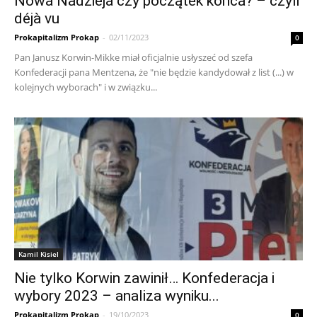
Nowa Nadzieja czy początek końca? – czyli
déjà vu
Prokapitalizm Prokap
-
02/11/2023
0
Pan Janusz Korwin-Mikke miał oficjalnie usłyszeć od szefa
Konfederacji pana Mentzena, że "nie będzie kandydował z list (...) w
kolejnych wyborach" i w związku...
Kamil Kisiel
Nie tylko Korwin zawinił… Konfederacja i
wybory 2023 – analiza wyniku...
Prokapitalizm Prokap
-
19/10/2023
0