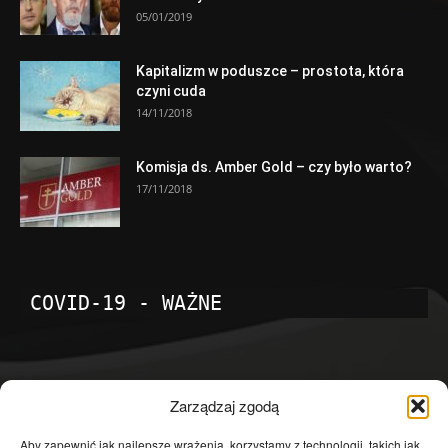
05/01/2019
Kapitalizm w poduszce – prostota, która
czyni cuda
14/11/2018
Komisja ds. Amber Gold – czy było warto?
17/11/2018
COVID-19 - WAŻNE
POPULARNE KATEGORIE
Zarządzaj zgodą
Temat dnia
4601
Aby zapewnić jak najlepsze wrażenia, korzystamy z technologii, takich jak