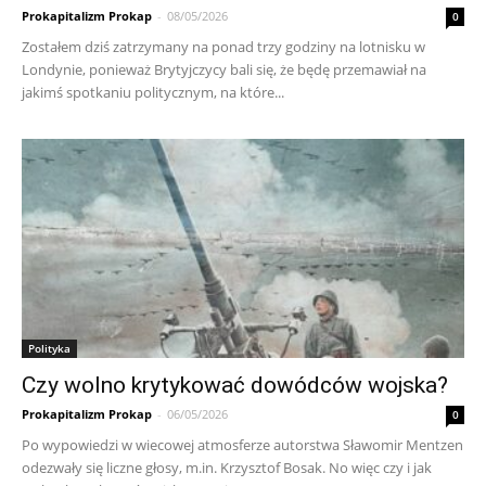
Prokapitalizm Prokap
-
08/05/2026
0
Zostałem dziś zatrzymany na ponad trzy godziny na lotnisku w
Londynie, ponieważ Brytyjczycy bali się, że będę przemawiał na
jakimś spotkaniu politycznym, na które...
Polityka
Czy wolno krytykować dowódców wojska?
Prokapitalizm Prokap
-
06/05/2026
0
Po wypowiedzi w wiecowej atmosferze autorstwa Sławomir Mentzen
odezwały się liczne głosy, m.in. Krzysztof Bosak. No więc czy i jak