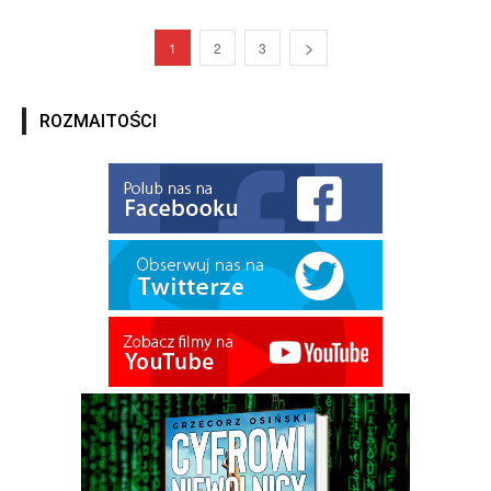
1
2
3
ROZMAITOŚCI