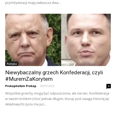
prymitywizacji mają zwłaszcza dwa...
Polityka
Niewybaczalny grzech Konfederacji, czyli
#MuremZaKorytem
Prokapitalizm Prokap
-
28/07/2023
0
Wszystkie grzechy mogą być odpuszczone, ale nie ten. Konfederacja
w swoim krótkim (choć jednak długim, biorąc pod uwagę historię jej
składowych) życiu ma już...