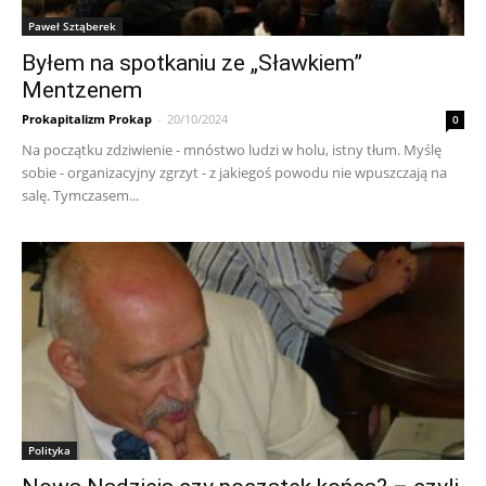
Paweł Sztąberek
Byłem na spotkaniu ze „Sławkiem”
Mentzenem
Prokapitalizm Prokap
-
20/10/2024
0
Na początku zdziwienie - mnóstwo ludzi w holu, istny tłum. Myślę
sobie - organizacyjny zgrzyt - z jakiegoś powodu nie wpuszczają na
salę. Tymczasem...
Polityka