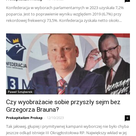
Konfederacja w wyborach parlamentarnych w 2023 uzyskała 7,2%
poparcia. Jest to poprawienie wyniku względem 2019 (6,7%) przy
rekordowej frekwencji 73,5%. Konfederacja zyskała netto około...
Paweł Sztąberek
Czy wyobrażacie sobie przyszły sejm bez
Grzegorza Brauna?
Prokapitalizm Prokap
-
12/10/2023
0
Tak jałowej, głupiej i prymitywnej kampanii wyborczej nie było chyba
jeszcze odkąd istnieje III Okrągłostołowa RP. Największy wkład w jej