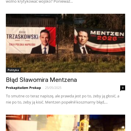
wolno krytykować wojsko? Ponieważ...
Polityka
Błąd Sławomira Mentzena
Prokapitalizm Prokap
-
25/05/2025
0
To smutne co teraz napiszę, ale prawda jest po to, żeby ją głosić, a
nie po to, żeby ją kisić. Mentzen popełnił koszmarny błąd,...