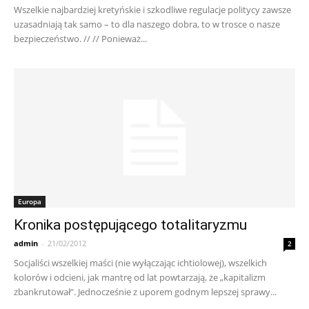
Wszelkie najbardziej kretyńskie i szkodliwe regulacje politycy zawsze
uzasadniają tak samo – to dla naszego dobra, to w trosce o nasze
bezpieczeństwo. // // Ponieważ...
Europa
Kronika postępującego totalitaryzmu
admin
-
21/02/2012
2
Socjaliści wszelkiej maści (nie wyłączając ichtiolowej), wszelkich
kolorów i odcieni, jak mantrę od lat powtarzają, że „kapitalizm
zbankrutował”. Jednocześnie z uporem godnym lepszej sprawy...