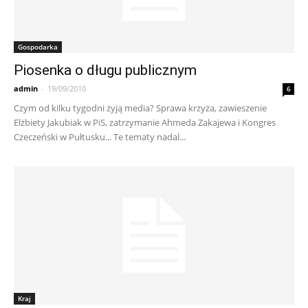
Gospodarka
Piosenka o długu publicznym
admin
-
19/09/2010
6
Czym od kilku tygodni żyją media? Sprawa krzyża, zawieszenie
Elżbiety Jakubiak w PiS, zatrzymanie Ahmeda Zakajewa i Kongres
Czeczeński w Pułtusku... Te tematy nadal...
Kraj