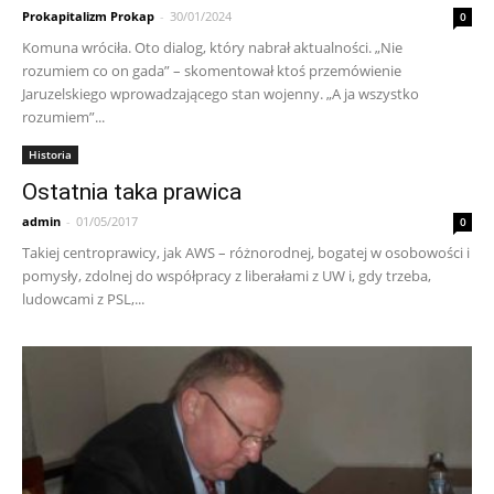
Prokapitalizm Prokap
-
30/01/2024
0
Komuna wróciła. Oto dialog, który nabrał aktualności. „Nie
rozumiem co on gada” – skomentował ktoś przemówienie
Jaruzelskiego wprowadzającego stan wojenny. „A ja wszystko
rozumiem”...
Historia
Ostatnia taka prawica
admin
-
01/05/2017
0
Takiej centroprawicy, jak AWS – różnorodnej, bogatej w osobowości i
pomysły, zdolnej do współpracy z liberałami z UW i, gdy trzeba,
ludowcami z PSL,...