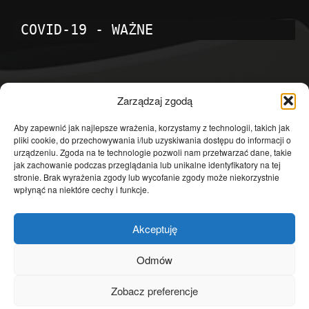
COVID-19 - WAŻNE
POPULARNE KATEGORIE
Zarządzaj zgodą
Temat dnia
4601
Aby zapewnić jak najlepsze wrażenia, korzystamy z technologii, takich jak
pliki cookie, do przechowywania i/lub uzyskiwania dostępu do informacji o
Publicystyka
4363
urządzeniu. Zgoda na te technologie pozwoli nam przetwarzać dane, takie
jak zachowanie podczas przeglądania lub unikalne identyfikatory na tej
Polityka
3639
stronie. Brak wyrażenia zgody lub wycofanie zgody może niekorzystnie
Polska
3462
wpłynąć na niektóre cechy i funkcje.
Społeczeństwo
2823
Akceptuję
Kraj
1290
Gospodarka
1230
Odmów
Europa
866
Zobacz preferencje
Świat
595