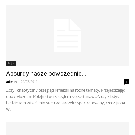
Azja
Absurdy nasze powszednie…
admin
-
21/03/2011
1
...czyli chaotyczny przegląd refleksji na różne tematy. Przejeżdżając
obok Muzeum Kolejnictwa zacząłem się zastanawiać, czy kiedyś
będzie tam wisieć minister Grabarczyk? Sportretowany, rzecz jasna.
W...