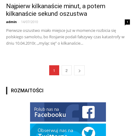
Najpierw kilkanaście minut, a potem
kilkanaście sekund oszustwa
admin
-
14/07/2010
1
Pierwsze oszustwo miało miejsce już w momencie rozbicia się
polskiego samolotu, bo Rosjanie podali fałszywy czas katastrofy w
dniu 10.04.2010r, „myląc się” o kilkanaście...
1
2
ROZMAITOŚCI