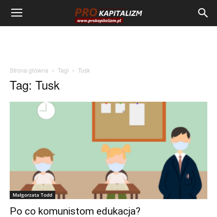
Strona główna
Tagi
Tusk
Tag: Tusk
Małgorzata Todd
Po co komunistom edukacja?