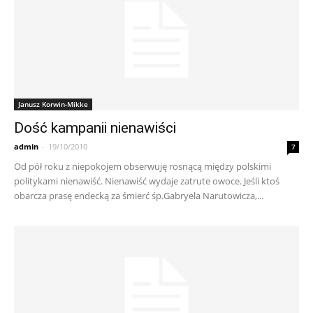
Janusz Korwin-Mikke
Dość kampanii nienawiści
admin
-
19/10/2010
7
Od pół roku z niepokojem obserwuję rosnącą między polskimi
politykami nienawiść. Nienawiść wydaje zatrute owoce. Jeśli ktoś
obarcza prasę endecką za śmierć śp.Gabryela Narutowicza,...