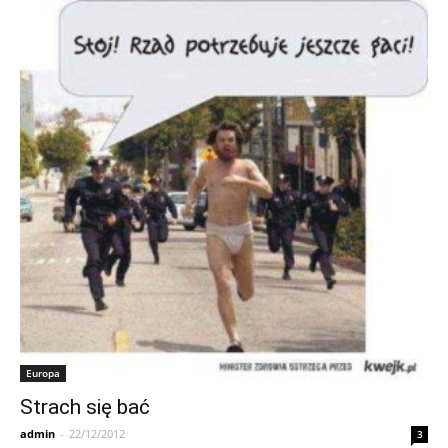
Europa
Strach się bać
admin
-
22/12/2012
3