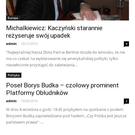
Europa
Michalkiewicz: Kaczyński starannie
reżyseruje swój upadek
admin
-
18/12/2016
4
"Najwyraźniej Nasza Złota Pani w Berlinie doszła do wniosku, że nie
ma co czekać na wyklarowanie się amerykańskiej polityki, tylko
niezwłocznie przystąpić do załatwiania...
Polityka
Poseł Borys Budka – czołowy prominent
Platformy Obłudników
admin
-
10/09/2016
2
W dniu 8 września o godz. 18.45 przybyłem na spotkanie z posłem
Borysem Budką zapowiedziane pod hasłem: „Czy Polska jest jeszcze
państwem prawa” -...