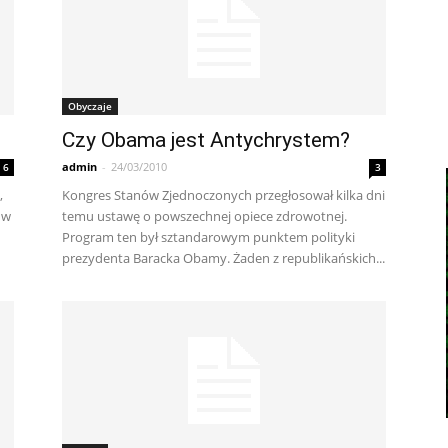
Obyczaje
Czy Obama jest Antychrystem?
admin
-
24/03/2010
6
3
,
Kongres Stanów Zjednoczonych przegłosował kilka dni
 w
temu ustawę o powszechnej opiece zdrowotnej.
Program ten był sztandarowym punktem polityki
prezydenta Baracka Obamy. Żaden z republikańskich...