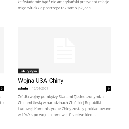
że świadomie bądź nie amerykański prezydent relacje
międzyludzkie postrzega tak samo jak Jean...
Publicystyka
Wojna USA-Chiny
admin
-
15/04/2009
0
0
o,
Źródła wojny pomiędzy Stanami Zjednoczonymi, a
 to
Chinami tkwią w narodzinach Chińskiej Republiki
Ludowej. Komunistyczne Chiny zostały proklamowane
w 1949 r. po wojnie domowej. Przeciwnikiem...