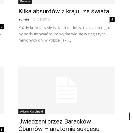
Europa
Kilka absurdów z kraju i ze świata
admin
-
24/01/2010
5
2
Każdy kończący się tydzień to dobra okazja do tego,
by podsumować to, co wydarzyło się w ciągu tych
m
minionych dni w Polsce, jak i...
Adam Karpiński
Uwiedzeni przez Baracków
Obamów – anatomia sukcesu
5