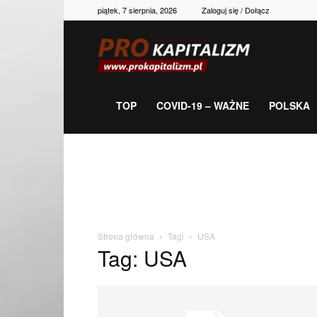
piątek, 7 sierpnia, 2026
Zaloguj się / Dołącz
Prokapitalizm,
gospodarka,
TOP
COVID-19 – WAŻNE
POLSKA
polityka,
historia,
Strona główna
Tagi
USA
Tag: USA
newsy