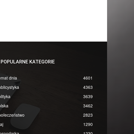
POPULARNE KATEGORIE
emat dnia
4601
blicystyka
4363
lityka
3639
lska
3462
połeczeństwo
2823
aj
1290
ospodarka
1230