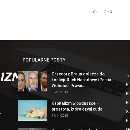
Strona 3 z 3
POPULARNE POSTY
Grzegorz Braun dołącza do
T
koalicji: Ruch Narodowy i Partia
Pu
Wolność. Prawica...
05/01/2019
Po
Po
Kapitalizm w poduszce –
prostota, która czyni cuda
S
,
14/11/2018
Kr
G