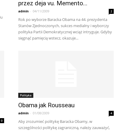
przez deja vu. Memento...
admin
-
04/11/2009
2
łu
Rok po wyborze Baracka Obama na 44. prezydenta
Stanów Zjednoczonych, sukces medialny i wyborczy
polityka Partii Demokratycznej wciąż intryguje. Gdyby
sięgnąć pamięcią wstecz, okazuje...
Polityka
Obama jak Rousseau
admin
-
01/08/2009
4
0
Aby zrozumieć politykę Baracka Obamy, w
szczególności politykę zagraniczną, należy zauważyć,