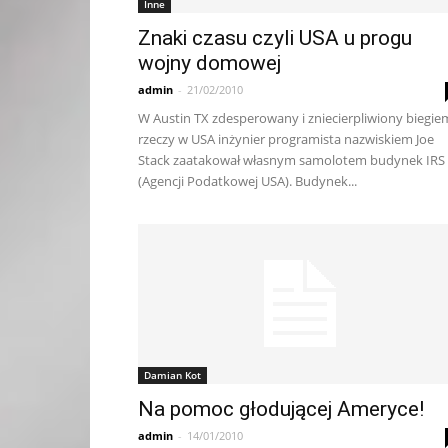
Inne
Znaki czasu czyli USA u progu
wojny domowej
admin
-
21/02/2010
W Austin TX zdesperowany i zniecierpliwiony biegie
rzeczy w USA inżynier programista nazwiskiem Joe
Stack zaatakował własnym samolotem budynek IRS
(Agencji Podatkowej USA). Budynek...
Damian Kot
Na pomoc głodującej Ameryce!
admin
-
14/01/2010