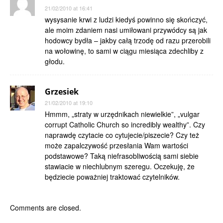
21/02/2010 at 16:41
wysysanie krwi z ludzi kiedyś powinno się skończyć,
ale moim zdaniem nasi umiłowani przywódcy są jak
hodowcy bydła – jakby całą trzodę od razu przerobili
na wołowinę, to sami w ciągu miesiąca zdechliby z
głodu.
Grzesiek
21/02/2010 at 19:10
Hmmm, „straty w urzędnikach niewielkie”, „vulgar
corrupt Catholic Church so incredibly wealthy”. Czy
naprawdę czytacie co cytujecie/piszecie? Czy też
może zapalczywość przesłania Wam wartości
podstawowe? Taką niefrasobliwością sami siebie
stawiacie w niechlubnym szeregu. Oczekuję, że
będziecie poważniej traktować czytelników.
Comments are closed.