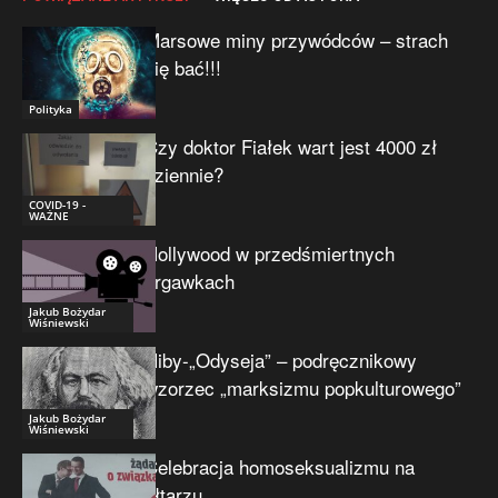
Marsowe miny przywódców – strach
się bać!!!
Polityka
Czy doktor Fiałek wart jest 4000 zł
dziennie?
COVID-19 -
WAŻNE
Hollywood w przedśmiertnych
drgawkach
Jakub Bożydar
Wiśniewski
Niby-„Odyseja” – podręcznikowy
wzorzec „marksizmu popkulturowego”
Jakub Bożydar
Wiśniewski
Celebracja homoseksualizmu na
ołtarzu