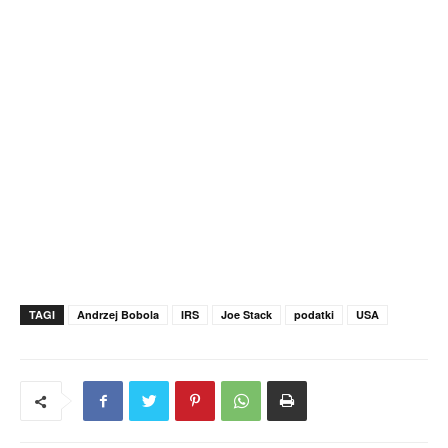
TAGI
Andrzej Bobola
IRS
Joe Stack
podatki
USA