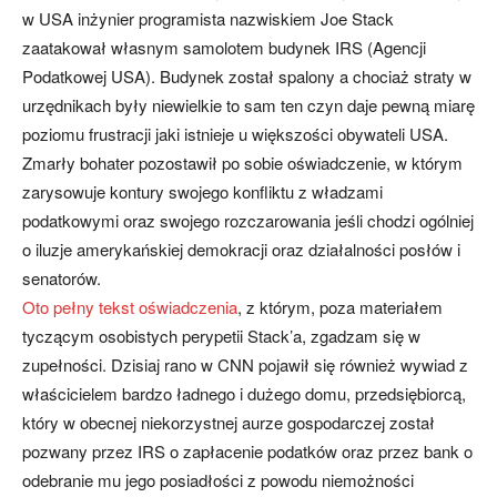
w USA inżynier programista nazwiskiem Joe Stack
zaatakował własnym samolotem budynek IRS (Agencji
Podatkowej USA). Budynek został spalony a chociaż straty w
urzędnikach były niewielkie to sam ten czyn daje pewną miarę
poziomu frustracji jaki istnieje u większości obywateli USA.
Zmarły bohater pozostawił po sobie oświadczenie, w którym
zarysowuje kontury swojego konfliktu z władzami
podatkowymi oraz swojego rozczarowania jeśli chodzi ogólniej
o iluzje amerykańskiej demokracji oraz działalności posłów i
senatorów.
Oto pełny tekst oświadczenia
, z którym, poza materiałem
tyczącym osobistych perypetii Stack’a, zgadzam się w
zupełności. Dzisiaj rano w CNN pojawił się również wywiad z
właścicielem bardzo ładnego i dużego domu, przedsiębiorcą,
który w obecnej niekorzystnej aurze gospodarczej został
pozwany przez IRS o zapłacenie podatków oraz przez bank o
odebranie mu jego posiadłości z powodu niemożności