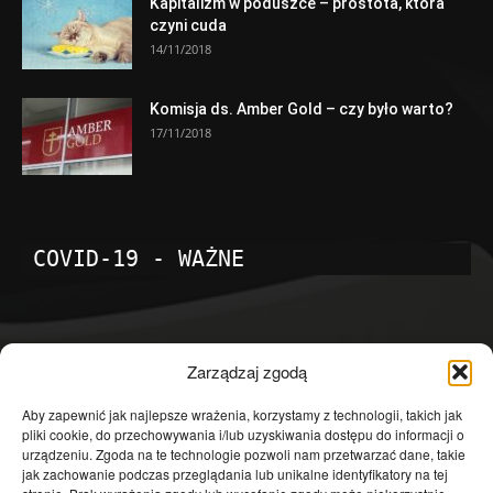
Kapitalizm w poduszce – prostota, która
czyni cuda
14/11/2018
Komisja ds. Amber Gold – czy było warto?
17/11/2018
COVID-19 - WAŻNE
POPULARNE KATEGORIE
Zarządzaj zgodą
Temat dnia
4601
Aby zapewnić jak najlepsze wrażenia, korzystamy z technologii, takich jak
pliki cookie, do przechowywania i/lub uzyskiwania dostępu do informacji o
Publicystyka
4363
urządzeniu. Zgoda na te technologie pozwoli nam przetwarzać dane, takie
jak zachowanie podczas przeglądania lub unikalne identyfikatory na tej
Polityka
3639