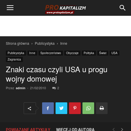
Strona główna
Publicystyka
Inne
Publicystyka
Inne
Społeczeństwo
Obyczaje
Polityka
Świat
USA
Zagranica
Znaki czasu czyli USA u progu
wojny domowej
Przez
-
21/02/2010
2
admin
POWIĄZANE ARTYKUŁY
WIĘCEJ OD AUTORA