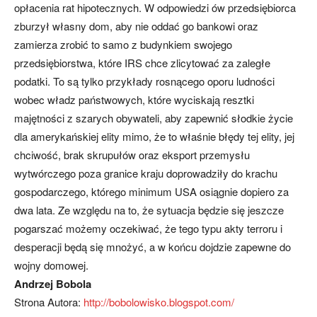
opłacenia rat hipotecznych. W odpowiedzi ów przedsiębiorca
zburzył własny dom, aby nie oddać go bankowi oraz
zamierza zrobić to samo z budynkiem swojego
przedsiębiorstwa, które IRS chce zlicytować za zaległe
podatki. To są tylko przykłady rosnącego oporu ludności
wobec władz państwowych, które wyciskają resztki
majętności z szarych obywateli, aby zapewnić słodkie życie
dla amerykańskiej elity mimo, że to właśnie błędy tej elity, jej
chciwość, brak skrupułów oraz eksport przemysłu
wytwórczego poza granice kraju doprowadziły do krachu
gospodarczego, którego minimum USA osiągnie dopiero za
dwa lata. Ze względu na to, że sytuacja będzie się jeszcze
pogarszać możemy oczekiwać, że tego typu akty terroru i
desperacji będą się mnożyć, a w końcu dojdzie zapewne do
wojny domowej.
Andrzej Bobola
Strona Autora:
http://bobolowisko.blogspot.com/