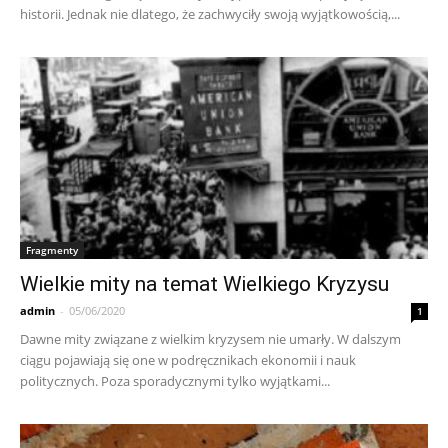
historii. Jednak nie dlatego, że zachwyciły swoją wyjątkowością,...
Fragmenty
Wielkie mity na temat Wielkiego Kryzysu
admin
-
05/06/2020
1
Dawne mity związane z wielkim kryzysem nie umarły. W dalszym
ciągu pojawiają się one w podręcznikach ekonomii i nauk
politycznych. Poza sporadycznymi tylko wyjątkami...