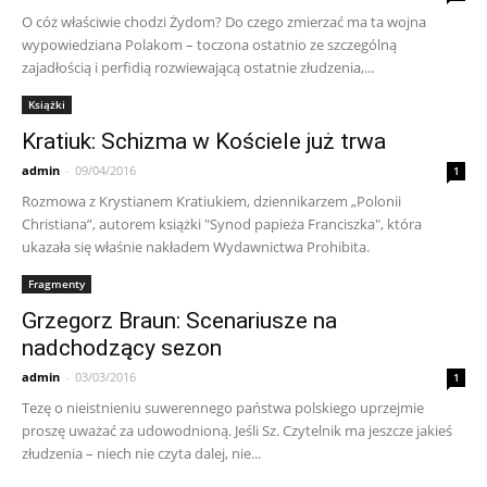
O cóż właściwie chodzi Żydom? Do czego zmierzać ma ta wojna
wypowiedziana Polakom – toczona ostatnio ze szczególną
zajadłością i perfidią rozwiewającą ostatnie złudzenia,...
Książki
Kratiuk: Schizma w Kościele już trwa
admin
-
09/04/2016
1
Rozmowa z Krystianem Kratiukiem, dziennikarzem „Polonii
Christiana”, autorem książki "Synod papieża Franciszka", która
ukazała się właśnie nakładem Wydawnictwa Prohibita.
Fragmenty
Grzegorz Braun: Scenariusze na
nadchodzący sezon
admin
-
03/03/2016
1
Tezę o nieistnieniu suwerennego państwa polskiego uprzejmie
proszę uważać za udowodnioną. Jeśli Sz. Czytelnik ma jeszcze jakieś
złudzenia – niech nie czyta dalej, nie...