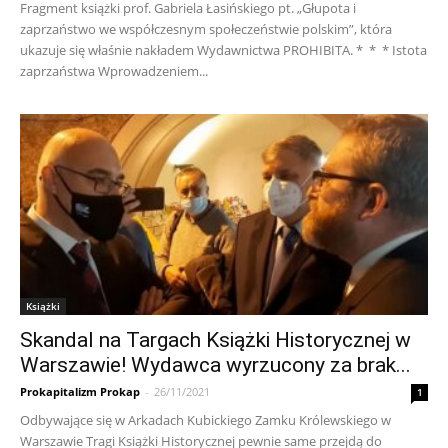
Fragment książki prof. Gabriela Łasińskiego pt. „Głupota i
zaprzaństwo we współczesnym społeczeństwie polskim”, która
ukazuje się właśnie nakładem Wydawnictwa PROHIBITA. * * * Istota
zaprzaństwa Wprowadzeniem...
Książki
Skandal na Targach Książki Historycznej w
Warszawie! Wydawca wyrzucony za brak...
Prokapitalizm Prokap
-
26/11/2021
1
Odbywające się w Arkadach Kubickiego Zamku Królewskiego w
Warszawie Tragi Książki Historycznej pewnie same przejdą do