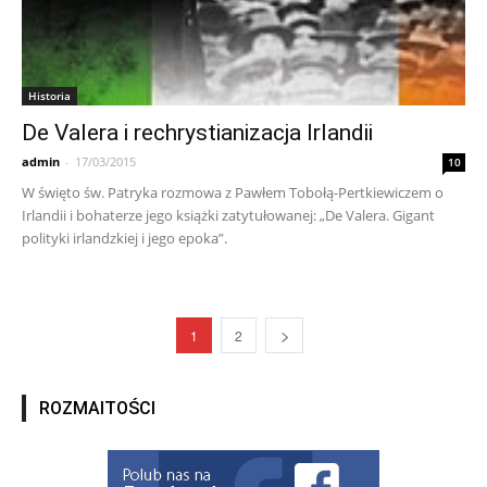
Historia
De Valera i rechrystianizacja Irlandii
admin
-
17/03/2015
10
W święto św. Patryka rozmowa z Pawłem Tobołą-Pertkiewiczem o
Irlandii i bohaterze jego książki zatytułowanej: „De Valera. Gigant
polityki irlandzkiej i jego epoka”.
1
2
ROZMAITOŚCI