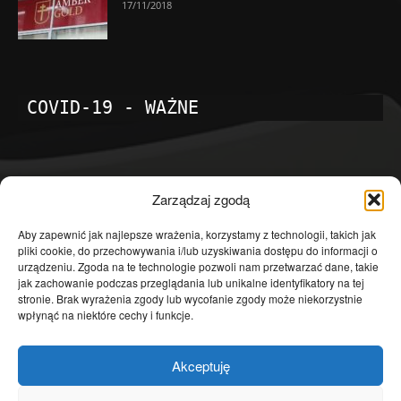
17/11/2018
COVID-19 - WAŻNE
POPULARNE KATEGORIE
Zarządzaj zgodą
Temat dnia
4601
Aby zapewnić jak najlepsze wrażenia, korzystamy z technologii, takich jak
pliki cookie, do przechowywania i/lub uzyskiwania dostępu do informacji o
Publicystyka
4363
urządzeniu. Zgoda na te technologie pozwoli nam przetwarzać dane, takie
jak zachowanie podczas przeglądania lub unikalne identyfikatory na tej
Polityka
3639
stronie. Brak wyrażenia zgody lub wycofanie zgody może niekorzystnie
Polska
3462
wpłynąć na niektóre cechy i funkcje.
Społeczeństwo
2823
Akceptuję
Kraj
1290
Gospodarka
1230