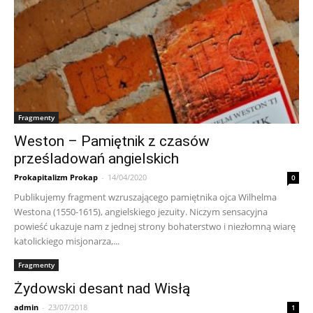
Fragmenty
Weston – Pamiętnik z czasów
prześladowań angielskich
Prokapitalizm Prokap
-
14/04/2020
0
Publikujemy fragment wzruszającego pamiętnika ojca Wilhelma
Westona (1550-1615), angielskiego jezuity. Niczym sensacyjna
powieść ukazuje nam z jednej strony bohaterstwo i niezłomną wiarę
katolickiego misjonarza,...
Fragmenty
Żydowski desant nad Wisłą
admin
-
23/07/2018
1