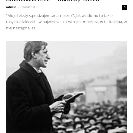
admin
-
09/04/2015
0
"Moje teksty są rodzajem „matrioszek”. Jak wiadomo to takie
rosyjskie laleczki – w największej ukryta jest mniejsza, w tej kolejna, w
niej następna, aż...