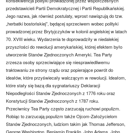
konsekwencja polityki prowadzonej przez współczesnych
przedstawicieli Partii Demokratycznej i Partii Republikańskiej.
Jego nazwa, jak również postulaty, wprost nawiązują do tzw.
„herbatki bostońskiej”, będącej sprzeciwem wobec polityki
prowadzonej przez Brytyjczyków w kolonii angielskiej w latach
70. XVIII wieku. Wydarzenia te doprowadziły w niedalekiej
przyszłości do rewolucji amerykańskiej, której efektem było
utworzenie Stanów Zjednoczonych Ameryki. Tea Party
zrzesza osoby sprzeciwiające się niesprawiedliwemu
traktowaniu ze strony rządu oraz popierające powrót do
ideałów, które przyświecały walczącym w rewolucji. Ideałom,
które stały się bazą dla sygnatariuszy Deklaracji
Niepodległości Stanów Zjednoczonych z 1776 roku oraz
Konstytucji Stanów Zjednoczonych z 1787 roku.
Przeciwnicy Tea Party często zarzucają ruchowi populizm.
Robiąc to zarzucają populizm także Ojcom-Założycielom
Stanów Zjednoczonych, ludziom takim jak Thomas Jefferson,
George Washington, Benjamin Franklin, John Adams, John