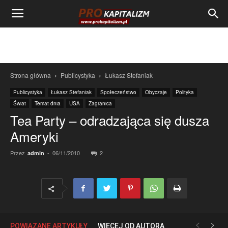
Strona główna
Publicystyka
Łukasz Stefaniak
Publicystyka
Łukasz Stefaniak
Społeczeństwo
Obyczaje
Polityka
Świat
Temat dnia
USA
Zagranica
Tea Party – odradzająca się dusza
Ameryki
Przez
-
06/11/2010
2
admin
POWIĄZANE ARTYKUŁY
WIĘCEJ OD AUTORA