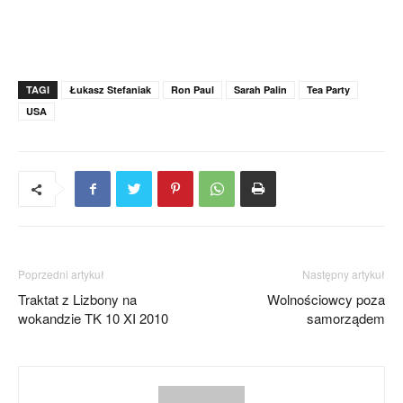
TAGI
Łukasz Stefaniak
Ron Paul
Sarah Palin
Tea Party
USA
Poprzedni artykuł
Następny artykuł
Traktat z Lizbony na
Wolnościowcy poza
wokandzie TK 10 XI 2010
samorządem