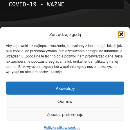
COVID-19 - WAŻNE
POPULARNE KATEGORIE
Zarządzaj zgodą
Temat dnia
4601
Aby zapewnić jak najlepsze wrażenia, korzystamy z technologii, takich jak
pliki cookie, do przechowywania i/lub uzyskiwania dostępu do informacji o
Publicystyka
4363
urządzeniu. Zgoda na te technologie pozwoli nam przetwarzać dane, takie
jak zachowanie podczas przeglądania lub unikalne identyfikatory na tej
Polityka
3639
stronie. Brak wyrażenia zgody lub wycofanie zgody może niekorzystnie
Polska
3462
wpłynąć na niektóre cechy i funkcje.
Społeczeństwo
2823
Akceptuję
Kraj
1290
Gospodarka
1230
Odmów
Europa
866
Zobacz preferencje
Świat
595
Polityka plików cookies