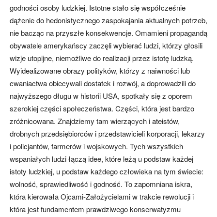
godności osoby ludzkiej. Istotne stało się współcześnie
dążenie do hedonistycznego zaspokajania aktualnych potrzeb,
nie bacząc na przyszłe konsekwencje. Omamieni propagandą
obywatele amerykańscy zaczęli wybierać ludzi, którzy głosili
wizje utopijne, niemożliwe do realizacji przez istotę ludzką.
Wyidealizowane obrazy polityków, którzy z naiwności lub
cwaniactwa obiecywali dostatek i rozwój, a doprowadzili do
najwyższego długu w historii USA, spotkały się z oporem
szerokiej części społeczeństwa. Części, która jest bardzo
zróżnicowana. Znajdziemy tam wierzących i ateistów,
drobnych przedsiębiorców i przedstawicieli korporacji, lekarzy
i policjantów, farmerów i wojskowych. Tych wszystkich
wspaniałych ludzi łączą idee, które leżą u podstaw każdej
istoty ludzkiej, u podstaw każdego człowieka na tym świecie:
wolność, sprawiedliwość i godność. To zapomniana iskra,
która kierowała Ojcami-Założycielami w trakcie rewolucji i
która jest fundamentem prawdziwego konserwatyzmu