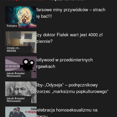
Marsowe miny przywódców – strach
się bać!!!
Polityka
Czy doktor Fiałek wart jest 4000 zł
dziennie?
COVID-19 -
WAŻNE
Hollywood w przedśmiertnych
drgawkach
Jakub Bożydar
Wiśniewski
Niby-„Odyseja” – podręcznikowy
wzorzec „marksizmu popkulturowego”
Jakub Bożydar
Wiśniewski
Celebracja homoseksualizmu na
ołtarzu