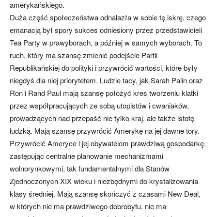
amerykańskiego.
Duża część społeczeństwa odnalazła w sobie tę iskrę, czego
emanacją był spory sukces odniesiony przez przedstawicieli
Tea Party w prawyborach, a później w samych wyborach. To
ruch, który ma szansę zmienić podejście Partii
Republikańskiej do polityki i przywrócić wartości, które były
niegdyś dla niej priorytetem. Ludzie tacy, jak Sarah Palin oraz
Ron i Rand Paul mają szansę położyć kres tworzeniu klatki
przez współpracujących ze sobą utopistów i cwaniaków,
prowadzących nad przepaść nie tylko kraj, ale także istotę
ludzką. Mają szansę przywrócić Amerykę na jej dawne tory.
Przywrócić Ameryce i jej obywatelom prawdziwą gospodarkę,
zastępując centralne planowanie mechanizmami
wolnorynkowymi, tak fundamentalnymi dla Stanów
Zjednoczonych XIX wieku i niezbędnymi do krystalizowania
klasy średniej. Mają szansę skończyć z czasami New Deal,
w których nie ma prawdziwego dobrobytu, nie ma