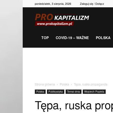
poniedziałek, 3 sierpnia, 2026
Zaloguj się / Dołącz
Prokapitalizm,
gospodarka,
TOP
COVID-19 – WAŻNE
POLSKA
polityka,
historia,
Strona główna
Polska
Tępa, ruska propaganda
Polska
Publicystyka
Temat dnia
Wojciech Popiela
newsy
Tępa, ruska pr