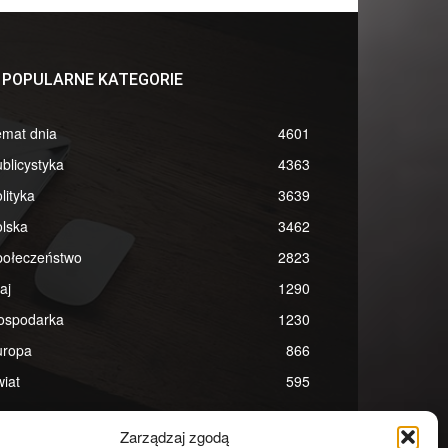
POPULARNE KATEGORIE
emat dnia
4601
blicystyka
4363
lityka
3639
lska
3462
połeczeństwo
2823
aj
1290
ospodarka
1230
uropa
866
iat
595
Zarządzaj zgodą