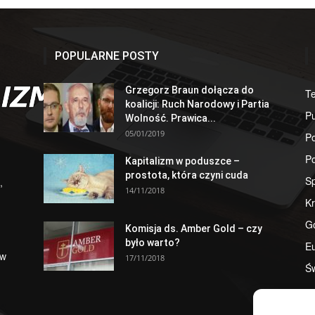
POPULARNE POSTY
Grzegorz Braun dołącza do
T
koalicji: Ruch Narodowy i Partia
Pu
Wolność. Prawica...
05/01/2019
Po
Po
Kapitalizm w poduszce –
prostota, która czyni cuda
S
,
14/11/2018
Kr
G
Komisja ds. Amber Gold – czy
było warto?
E
 w
17/11/2018
Św