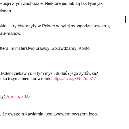
osji i złym Zachodzie. Niektóre jednak są tak tępe jak
cipach.
skie Ukry otworzyły w Polsce w byłej synagodze kawiarnię
u SS-manów.
ttera: ministerstwo prawdy. Sprawdzamy. Konto
 Jestem ciekaw co o tym myśli duduś i jego żydówka?
rainka trzyma menu odwrotnie.
https://t.co/gxN22uibZ7
dy)
April 5, 2023
21, że owszem kawiarnia, pod Lwowem owszem logo.