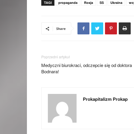
TAGI
propaganda
Rosja
SS
Ukraina
woj
Share
Poprzedni artykuł
Medyczni biurokraci, odczepcie się od doktora
Bodnara!
Prokapitalizm Prokap