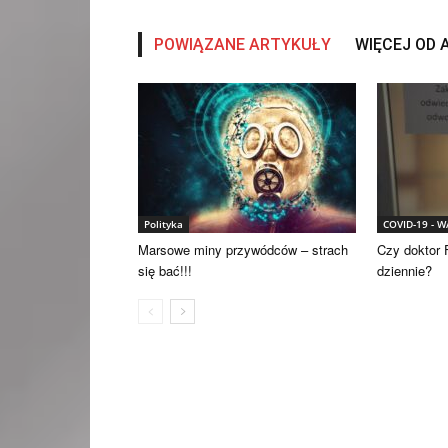
POWIĄZANE ARTYKUŁY
WIĘCEJ OD
Polityka
COVID-19 - 
Marsowe miny przywódców – strach
Czy doktor F
się bać!!!
dziennie?