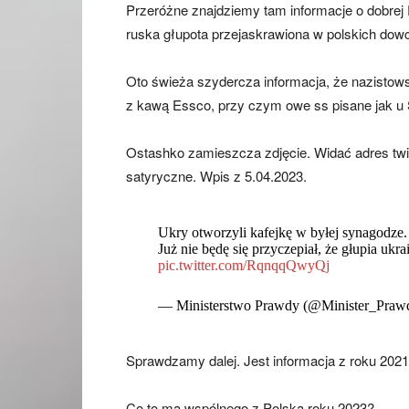
Przeróżne znajdziemy tam informacje o dobrej R
ruska głupota przejaskrawiona w polskich dow
Oto świeża szydercza informacja, że nazistow
z kawą Essco, przy czym owe ss pisane jak 
Ostashko zamieszcza zdjęcie. Widać adres twi
satyryczne. Wpis z 5.04.2023.
Ukry otworzyli kafejkę w byłej synagodze.
Już nie będę się przyczepiał, że głupia uk
pic.twitter.com/RqnqqQwyQj
— Ministerstwo Prawdy (@Minister_Praw
Sprawdzamy dalej. Jest informacja z roku 20
Co to ma wspólnego z Polską roku 2023?