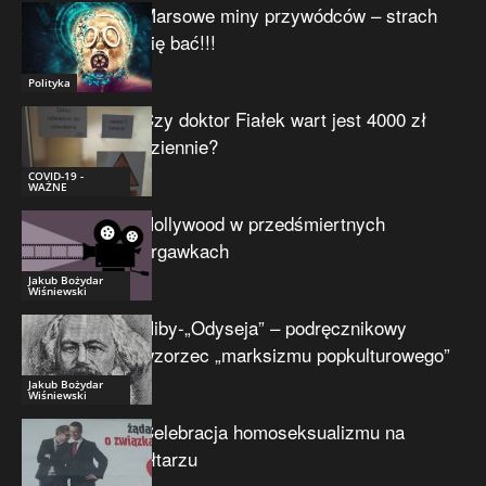
Marsowe miny przywódców – strach
się bać!!!
Polityka
Czy doktor Fiałek wart jest 4000 zł
dziennie?
COVID-19 -
WAŻNE
Hollywood w przedśmiertnych
drgawkach
Jakub Bożydar
Wiśniewski
Niby-„Odyseja” – podręcznikowy
wzorzec „marksizmu popkulturowego”
Jakub Bożydar
Wiśniewski
Celebracja homoseksualizmu na
ołtarzu