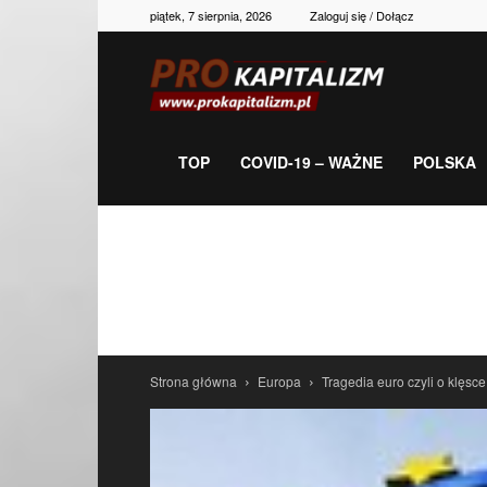
piątek, 7 sierpnia, 2026
Zaloguj się / Dołącz
Prokapitalizm,
gospodarka,
TOP
COVID-19 – WAŻNE
POLSKA
polityka,
historia,
Strona główna
Europa
Tragedia euro czyli o klęsc
newsy