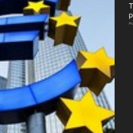
T
p
Pr