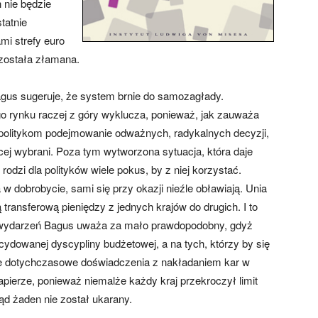
 nie będzie
tatnie
mi strefy euro
 została złamana.
 Bagus sugeruje, że system brnie do samozagłady.
o rynku raczej z góry wyklucza, ponieważ, jak zauważa
 politykom podejmowanie odważnych, radykalnych decyzji,
ięcej wybrani. Poza tym wytworzona sytuacja, która daje
odzi dla polityków wiele pokus, by z niej korzystać.
 dobrobycie, sami się przy okazji nieźle obławiają. Unia
 transferową pieniędzy z jednych krajów do drugich. I to
ant wydarzeń Bagus uważa za mało prawdopodobny, gdyż
owanej dyscypliny budżetowej, a na tych, którzy by się
le dotychczasowe doświadczenia z nakładaniem kar w
 papierze, ponieważ niemalże każdy kraj przekroczył limit
ąd żaden nie został ukarany.