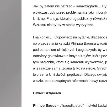
Jak by zatem nie patrzeć – samozagłada… Pyta
wówczas, gdy przed problemami z jakimi boryka
Unii, np. Francja, której dług publiczny równie
Wzrostu nie byłby w stanie wytrzymać.
I na koniec… Odpowiedź na pytanie, dlaczego na
po przeczytaniu książki Philippa Bagusa wydaje
pod parasolem silniejszych i bogatszych, by w r
transfery gotówkowe z innych krajów, które poz
tym bagienku, które się samemu wytworzyło, po
w zasadzie sama, zdana tylko na siebie. Strac
tworzenia Unii dwóch prędkości. Dlatego uwijają
wlezie, bo o rozsądnych reformach mowy racze
Paweł Sztąberek
Philipp Bagus
– „Tragedia euro”, Instytut Lu