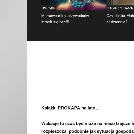
Polityka
COVID-19 - WAŻN
Marsowe miny przywódców –
Czy doktor Fiał
strach się bać!!!
zł dziennie?
Książki PROKAPA na lato…
Wakacje to czas być może na nieco lżejsze l
rozpieszcza, podobnie jak sytuacja gospodarc