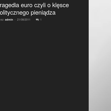
ragedia euro czyli o klęsce
olitycznego pieniądza
zez
-
21/08/2011
1
admin