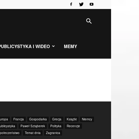
PUBLICYSTYKA I WIDEO
MEMY
uropa
Francja
Gospodarka
Grecja
Książki
Niemcy
ublicystyka
Paweł Sztąberek
Polityka
Recenzje
połeczeństwo
Temat dnia
Zagranica