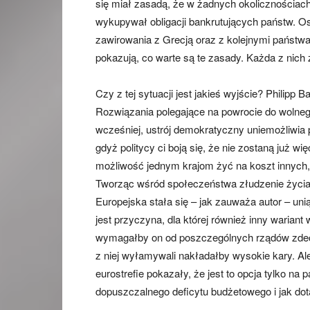
się miał zasadą, że w żadnych okolicznościach
wykupywał obligacji bankrutujących państw. Os
zawirowania z Grecją oraz z kolejnymi państwa
pokazują, co warte są te zasady. Każda z nich
Czy z tej sytuacji jest jakieś wyjście? Philipp
Rozwiązania polegające na powrocie do wolneg
wcześniej, ustrój demokratyczny uniemożliwia
gdyż politycy ci boją się, że nie zostaną już w
możliwość jednym krajom żyć na koszt innych, r
Tworząc wśród społeczeństwa złudzenie życia w
Europejska stała się – jak zauważa autor – unią
jest przyczyna, dla której również inny wari
wymagałby on od poszczególnych rządów zdecyd
z niej wyłamywali nakładałby wysokie kary. A
eurostrefie pokazały, że jest to opcja tylko na
dopuszczalnego deficytu budżetowego i jak dot