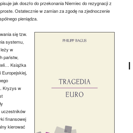
isuje jak doszło do przekonania Niemiec do rezygnacji z
 proste. Ostatecznie w zamian za zgodę na zjednoczenie
spólnego pieniądza.
wania się tzw.
ania systemu,
 leży w
ch państw,
ateli… Książka
 Europejskiej,
nego
a. Kryzys w
st
dy
j uczestników
yki finansowej
alny kierować