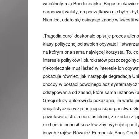
wspólnoty rolę Bundesbanku. Bagus ciekawie op
narodowej waluty, co początkowo nie było zbyt
Niemiec, udało się osiągnąć zgodę w kwestii w
„Tragedia euro” doskonale opisuje proces alieno
klasy politycznej od swoich obywateli i stwarz
na którym ona sama najwięcej korzysta. To, co
interesie polityków i biurokratów poszczególny
niekoniecznie musi leżeć w interesie ich obyw
pokazuje również, jak następuje degradacja Unii
choćby w postaci powolnego acz systematycz
odstępowania od zasad, które sama ustanowił
Grecji służy autorowi do pokazania, ile warta je
socjalistyczna wizja unijnego superpaństwa. G
powstawała strefa euro ustalono, że żaden z je
nie będzie ponosił kosztów zbyt wybujałej polit
innych krajów. Również Europejski Bank Centr