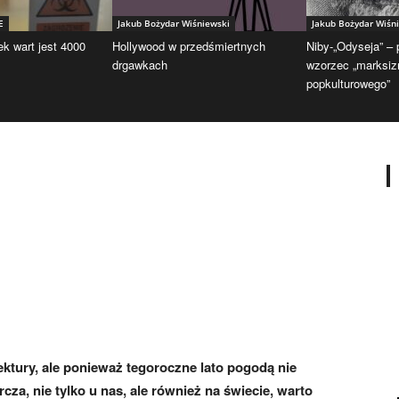
E
Jakub Bożydar Wiśniewski
Jakub Bożydar Wiśn
ek wart jest 4000
Hollywood w przedśmiertnych
Niby-„Odyseja” –
drgawkach
wzorzec „marksi
popkulturowego”
ektury, ale ponieważ tegoroczne lato pogodą nie
za, nie tylko u nas, ale również na świecie, warto