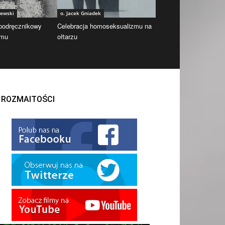
iewski
o. Jacek Gniadek
 podręcznikowy
Celebracja homoseksualizmu na
zmu
ołtarzu
ROZMAITOŚCI