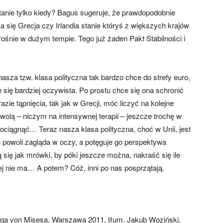
nie tylko kiedy? Bagus sugeruje, że prawdopodobnie
 się Grecja czy Irlandia stanie któryś z większych krajów
ż rośnie w dużym tempie. Tego już żaden Pakt Stabilności i
sza tzw. klasa polityczna tak bardzo chce do strefy euro,
 się bardziej oczywista. Po prostu chce się ona schronić
azie tąpnięcia, tak jak w Grecji, móc liczyć na kolejne
wolą – niczym na intensywnej terapii – jeszcze trochę w
ciągnąć… Teraz nasza klasa polityczna, choć w Unii, jest
h powoli zagląda w oczy, a potęguje go perspektywa
 się jak mrówki, by póki jeszcze można, nakraść się ile
j nie ma… A potem? Cóż, inni po nas posprzątają.
dwiga von Misesa, Warszawa 2011, tłum. Jakub Woziński,