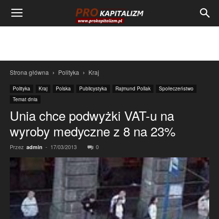
Strona główna
Polityka
Kraj
Polityka
Kraj
Polska
Publicystyka
Rajmund Pollak
Społeczeństwo
Temat dnia
Unia chce podwyżki VAT-u na
wyroby medyczne z 8 na 23%
Przez
-
17/03/2013
0
admin