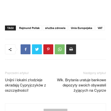
TAGI
Rajmund Pollak
służba zdrowia
Unia Europejska
VAT
Poprzedni artykuł
Następny artykuł
Unijni i lokalni złodzieje
Wlk. Brytania uratuje bankowe
okradają Cypryjczyków z
depozyty swoich obywateli
oszczędności!
żyjących na Cyprze