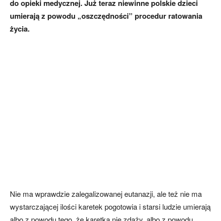
do opieki medycznej. Już teraz niewinne polskie dzieci
umierają z powodu „oszczędności” procedur ratowania
życia.
Nie ma wprawdzie zalegalizowanej eutanazji, ale też nie ma
wystarczającej ilości karetek pogotowia i starsi ludzie umierają
albo z powodu tego, że karetka nie zdąży, albo z powodu