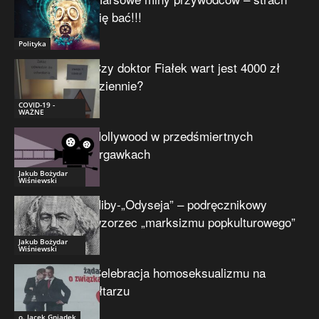
się bać!!!
Polityka
Czy doktor Fiałek wart jest 4000 zł
dziennie?
COVID-19 -
WAŻNE
Hollywood w przedśmiertnych
drgawkach
Jakub Bożydar
Wiśniewski
Niby-„Odyseja” – podręcznikowy
wzorzec „marksizmu popkulturowego”
Jakub Bożydar
Wiśniewski
Celebracja homoseksualizmu na
ołtarzu
o. Jacek Gniadek