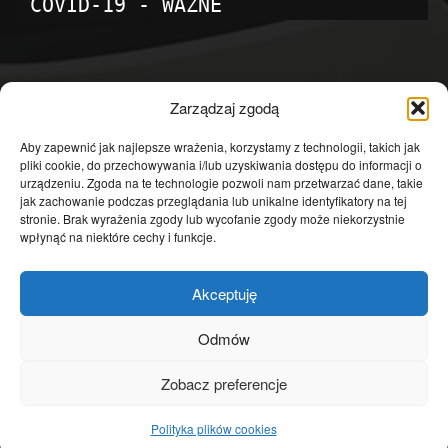
COVID-19 - WAŻNE
POPULARNE KATEGORIE
Zarządzaj zgodą
Temat dnia
4601
Aby zapewnić jak najlepsze wrażenia, korzystamy z technologii, takich jak
pliki cookie, do przechowywania i/lub uzyskiwania dostępu do informacji o
Publicystyka
4363
urządzeniu. Zgoda na te technologie pozwoli nam przetwarzać dane, takie
jak zachowanie podczas przeglądania lub unikalne identyfikatory na tej
Polityka
3639
stronie. Brak wyrażenia zgody lub wycofanie zgody może niekorzystnie
Polska
3462
wpłynąć na niektóre cechy i funkcje.
Społeczeństwo
2823
Akceptuję
Kraj
1290
Gospodarka
1230
Odmów
Europa
866
Zobacz preferencje
Świat
595
Polityka plików cookies