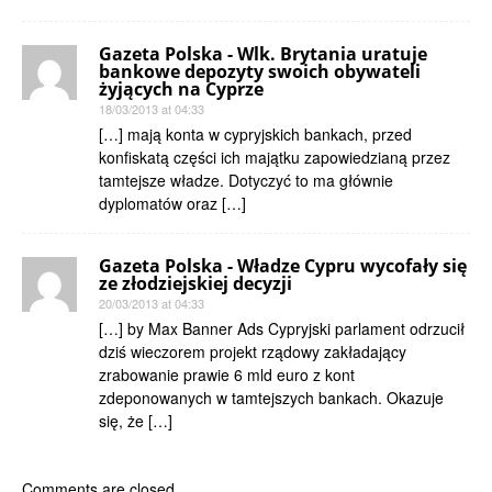
Gazeta Polska - Wlk. Brytania uratuje
bankowe depozyty swoich obywateli
żyjących na Cyprze
18/03/2013 at 04:33
[…] mają konta w cypryjskich bankach, przed
konfiskatą części ich majątku zapowiedzianą przez
tamtejsze władze. Dotyczyć to ma głównie
dyplomatów oraz […]
Gazeta Polska - Władze Cypru wycofały się
ze złodziejskiej decyzji
20/03/2013 at 04:33
[…] by Max Banner Ads Cypryjski parlament odrzucił
dziś wieczorem projekt rządowy zakładający
zrabowanie prawie 6 mld euro z kont
zdeponowanych w tamtejszych bankach. Okazuje
się, że […]
Comments are closed.