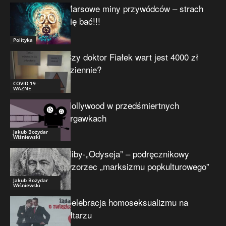
Marsowe miny przywódców – strach
się bać!!!
Polityka
Czy doktor Fiałek wart jest 4000 zł
dziennie?
COVID-19 -
WAŻNE
Hollywood w przedśmiertnych
drgawkach
Jakub Bożydar
Wiśniewski
Niby-„Odyseja” – podręcznikowy
wzorzec „marksizmu popkulturowego”
Jakub Bożydar
Wiśniewski
Celebracja homoseksualizmu na
ołtarzu