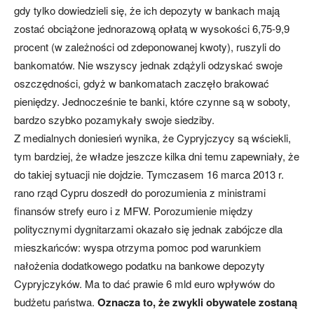
gdy tylko dowiedzieli się, że ich depozyty w bankach mają
zostać obciążone jednorazową opłatą w wysokości 6,75-9,9
procent (w zależności od zdeponowanej kwoty), ruszyli do
bankomatów. Nie wszyscy jednak zdążyli odzyskać swoje
oszczędności, gdyż w bankomatach zaczęło brakować
pieniędzy. Jednocześnie te banki, które czynne są w soboty,
bardzo szybko pozamykały swoje siedziby.
Z medialnych doniesień wynika, że Cypryjczycy są wściekli,
tym bardziej, że władze jeszcze kilka dni temu zapewniały, że
do takiej sytuacji nie dojdzie. Tymczasem 16 marca 2013 r.
rano rząd Cypru doszedł do porozumienia z ministrami
finansów strefy euro i z MFW. Porozumienie między
politycznymi dygnitarzami okazało się jednak zabójcze dla
mieszkańców: wyspa otrzyma pomoc pod warunkiem
nałożenia dodatkowego podatku na bankowe depozyty
Cypryjczyków. Ma to dać prawie 6 mld euro wpływów do
budżetu państwa.
Oznacza to, że zwykli obywatele zostaną