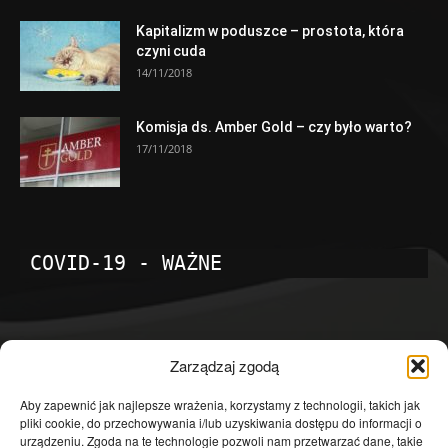
Kapitalizm w poduszce – prostota, która
czyni cuda
14/11/2018
Komisja ds. Amber Gold – czy było warto?
17/11/2018
COVID-19 - WAŻNE
POPULARNE KATEGORIE
Zarządzaj zgodą
Temat dnia
4601
Aby zapewnić jak najlepsze wrażenia, korzystamy z technologii, takich jak
pliki cookie, do przechowywania i/lub uzyskiwania dostępu do informacji o
Publicystyka
4363
urządzeniu. Zgoda na te technologie pozwoli nam przetwarzać dane, takie