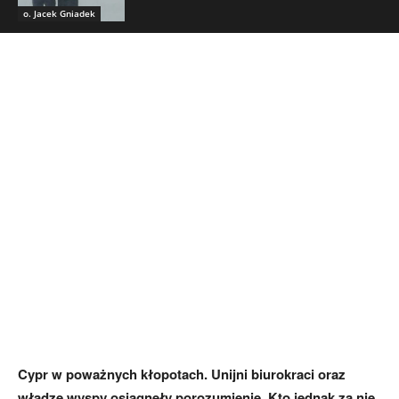
o. Jacek Gniadek
Cypr w poważnych kłopotach. Unijni biurokraci oraz
władze wyspy osiągnęły porozumienie. Kto jednak za nie