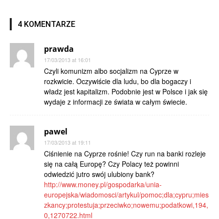
4 KOMENTARZE
prawda
17/03/2013 at 16:01
Czyli komunizm albo socjalizm na Cyprze w
rozkwicie. Oczywiście dla ludu, bo dla bogaczy i
władz jest kapitalizm. Podobnie jest w Polsce i jak się
wydaje z informacji ze świata w całym świecie.
pawel
17/03/2013 at 19:11
Ciśnienie na Cyprze rośnie! Czy run na banki rozleje
się na całą Europę? Czy Polacy też powinni
odwiedzić jutro swój ulubiony bank?
http://www.money.pl/gospodarka/unia-
europejska/wiadomosci/artykul/pomoc;dla;cypru;mies
zkancy;protestuja;przeciwko;nowemu;podatkowi,194,
0,1270722.html