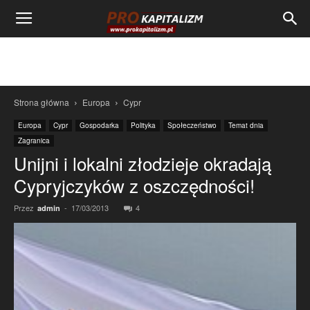
Strona główna
Europa
Cypr
Europa
Cypr
Gospodarka
Polityka
Społeczeństwo
Temat dnia
Zagranica
Unijni i lokalni złodzieje okradają
Cypryjczyków z oszczędności!
Przez
-
17/03/2013
4
admin