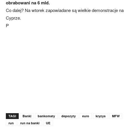
obrabowani na 6 mld.
Co dalej? Na wtorek zapowiadane są wielkie demonstracje na
Cyprze.
P
TAGI
Banki
bankomaty
depozyty
euro
kryzys
MFW
run
run na banki
UE