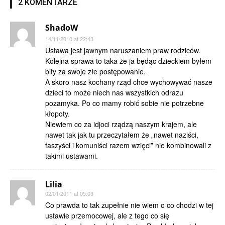
2 KOMENTARZE
ShadoW
14/11/2010 at 22:43
Ustawa jest jawnym naruszaniem praw rodziców.
Kolejna sprawa to taka że ja będąc dzieckiem byłem
bity za swoje złe postępowanie.
A skoro nasz kochany rząd chce wychowywać nasze
dzieci to może niech nas wszystkich odrazu
pozamyka. Po co mamy robić sobie nie potrzebne
kłopoty.
Niewiem co za idjoci rządzą naszym krajem, ale
nawet tak jak tu przeczytałem że „nawet naziści,
faszyści i komuniści razem wzięci” nie kombinowali z
takimi ustawami.
Lilia
02/01/2011 at 05:03
Co prawda to tak zupełnie nie wiem o co chodzi w tej
ustawie przemocowej, ale z tego co się