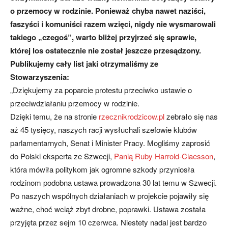
o przemocy w rodzinie. Ponieważ chyba nawet naziści,
faszyści i komuniści razem wzięci, nigdy nie wysmarowali
takiego „czegoś”, warto bliżej przyjrzeć się sprawie,
której los ostatecznie nie został jeszcze przesądzony.
Publikujemy cały list jaki otrzymaliśmy ze
Stowarzyszenia:
„Dziękujemy za poparcie protestu przeciwko ustawie o
przeciwdziałaniu przemocy w rodzinie.
Dzięki temu, że na stronie
rzecznikrodzicow.pl
zebrało się nas
aż 45 tysięcy, naszych racji wysłuchali szefowie klubów
parlamentarnych, Senat i Minister Pracy. Mogliśmy zaprosić
do Polski eksperta ze Szwecji,
Panią Ruby Harrold-Claesson
,
która mówiła politykom jak ogromne szkody przyniosła
rodzinom podobna ustawa prowadzona 30 lat temu w Szwecji.
Po naszych wspólnych działaniach w projekcie pojawiły się
ważne, choć wciąż zbyt drobne, poprawki. Ustawa została
przyjęta przez sejm 10 czerwca. Niestety nadal jest bardzo