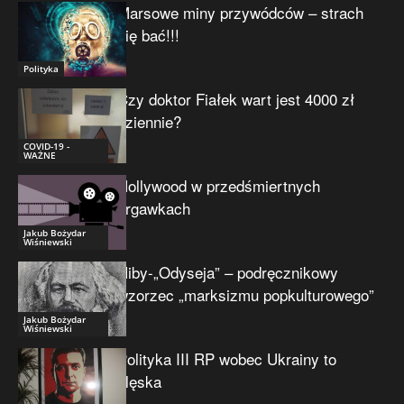
Marsowe miny przywódców – strach
się bać!!!
Polityka
Czy doktor Fiałek wart jest 4000 zł
dziennie?
COVID-19 -
WAŻNE
Hollywood w przedśmiertnych
drgawkach
Jakub Bożydar
Wiśniewski
Niby-„Odyseja” – podręcznikowy
wzorzec „marksizmu popkulturowego”
Jakub Bożydar
Wiśniewski
Polityka III RP wobec Ukrainy to
klęska