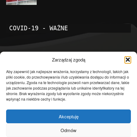
COVID-19 - WAŻNE
POPULARNE KATEGORIE
Zarządzaj zgodą
Temat dnia
4601
Aby zapewnić jak najlepsze wrażenia, korzystamy z technologii, takich jak
pliki cookie, do przechowywania i/lub uzyskiwania dostępu do informacji o
Publicystyka
4363
urządzeniu. Zgoda na te technologie pozwoli nam przetwarzać dane, takie
jak zachowanie podczas przeglądania lub unikalne identyfikatory na tej
Polityka
3639
stronie. Brak wyrażenia zgody lub wycofanie zgody może niekorzystnie
Polska
3462
wpłynąć na niektóre cechy i funkcje.
Społeczeństwo
2823
Akceptuję
Kraj
1290
Gospodarka
1230
Odmów
Europa
866