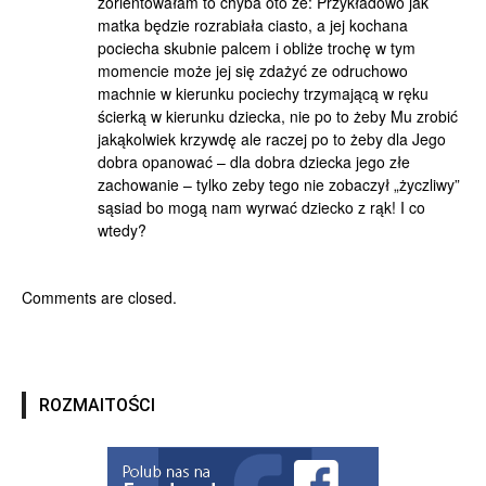
zorientowałam to chyba oto że: Przykładowo jak
matka będzie rozrabiała ciasto, a jej kochana
pociecha skubnie palcem i obliże trochę w tym
momencie może jej się zdażyć ze odruchowo
machnie w kierunku pociechy trzymającą w ręku
ścierką w kierunku dziecka, nie po to żeby Mu zrobić
jakąkolwiek krzywdę ale raczej po to żeby dla Jego
dobra opanować – dla dobra dziecka jego złe
zachowanie – tylko zeby tego nie zobaczył „życzliwy”
sąsiad bo mogą nam wyrwać dziecko z rąk! I co
wtedy?
Comments are closed.
ROZMAITOŚCI