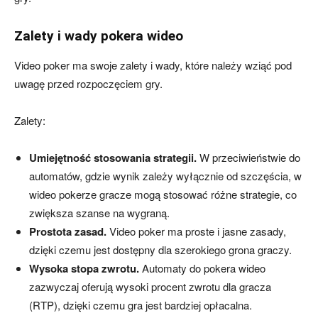
Zalety i wady pokera wideo
Video poker ma swoje zalety i wady, które należy wziąć pod
uwagę przed rozpoczęciem gry.
Zalety
:
Umiejętność stosowania strategii.
W przeciwieństwie do
automatów, gdzie wynik zależy wyłącznie od szczęścia, w
wideo pokerze gracze mogą stosować różne strategie, co
zwiększa szanse na wygraną.
Prostota zasad.
Video poker ma proste i jasne zasady,
dzięki czemu jest dostępny dla szerokiego grona graczy.
Wysoka stopa zwrotu.
Automaty do pokera wideo
zazwyczaj oferują wysoki procent zwrotu dla gracza
(RTP), dzięki czemu gra jest bardziej opłacalna.