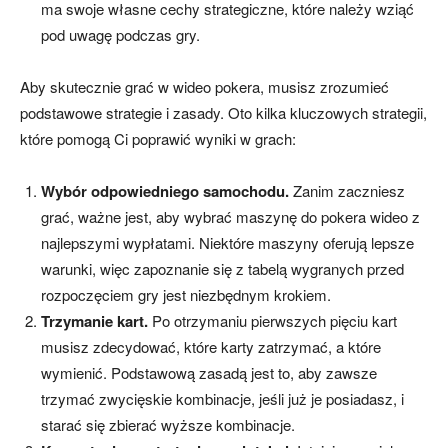
ma swoje własne cechy strategiczne, które należy wziąć
pod uwagę podczas gry.
Aby skutecznie grać w wideo pokera, musisz zrozumieć
podstawowe strategie i zasady. Oto kilka kluczowych strategii,
które pomogą Ci poprawić wyniki w grach:
Wybór odpowiedniego samochodu.
Zanim zaczniesz
grać, ważne jest, aby wybrać maszynę do pokera wideo z
najlepszymi wypłatami. Niektóre maszyny oferują lepsze
warunki, więc zapoznanie się z tabelą wygranych przed
rozpoczęciem gry jest niezbędnym krokiem.
Trzymanie kart.
Po otrzymaniu pierwszych pięciu kart
musisz zdecydować, które karty zatrzymać, a które
wymienić. Podstawową zasadą jest to, aby zawsze
trzymać zwycięskie kombinacje, jeśli już je posiadasz, i
starać się zbierać wyższe kombinacje.