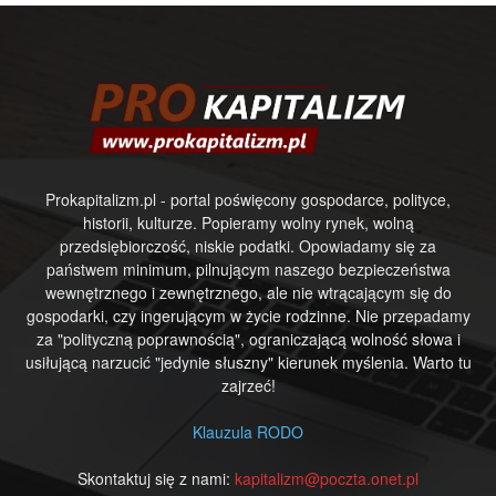
Prokapitalizm.pl - portal poświęcony gospodarce, polityce,
historii, kulturze. Popieramy wolny rynek, wolną
przedsiębiorczość, niskie podatki. Opowiadamy się za
państwem minimum, pilnującym naszego bezpieczeństwa
wewnętrznego i zewnętrznego, ale nie wtrącającym się do
gospodarki, czy ingerującym w życie rodzinne. Nie przepadamy
za "polityczną poprawnością", ograniczającą wolność słowa i
usiłującą narzucić "jedynie słuszny" kierunek myślenia. Warto tu
zajrzeć!
Klauzula RODO
Skontaktuj się z nami:
kapitalizm@poczta.onet.pl