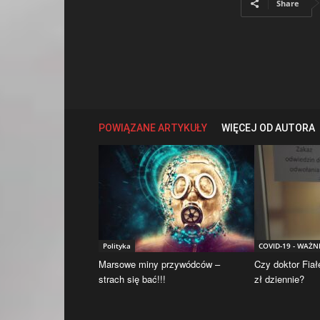
Share
POWIĄZANE ARTYKUŁY
WIĘCEJ OD AUTORA
Polityka
COVID-19 - WAŻN
Marsowe miny przywódców –
Czy doktor Fiał
strach się bać!!!
zł dziennie?