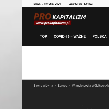
piątek, 7 sierpnia, 2026
Zaloguj się / Dołącz
Prokapitalizm,
gospodarka,
TOP
COVID-19 – WAŻNE
POLSKA
polityka,
historia,
Strona główna
Europa
W aucie posła Wójcikowsk
newsy