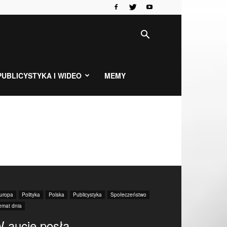
PUBLICYSTYKA I WIDEO
MEMY
uropa
Polityka
Polska
Publicystyka
Społeczeństwo
emat dnia
 aucie posła