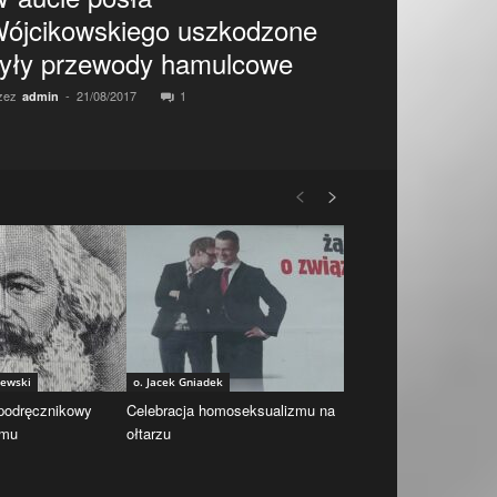
ójcikowskiego uszkodzone
yły przewody hamulcowe
zez
-
21/08/2017
1
admin
iewski
o. Jacek Gniadek
 podręcznikowy
Celebracja homoseksualizmu na
zmu
ołtarzu