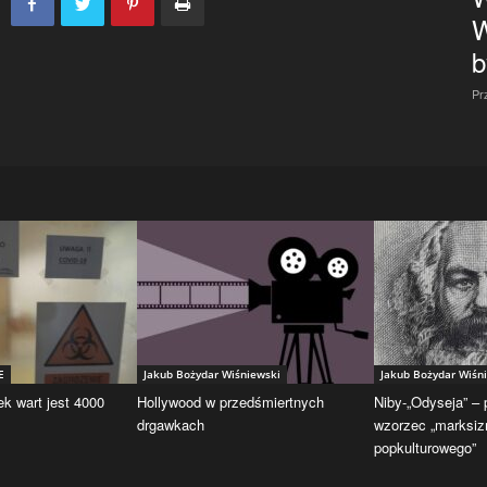
W
b
Pr
E
Jakub Bożydar Wiśniewski
Jakub Bożydar Wiśn
ek wart jest 4000
Hollywood w przedśmiertnych
Niby-„Odyseja” –
drgawkach
wzorzec „marksi
popkulturowego”