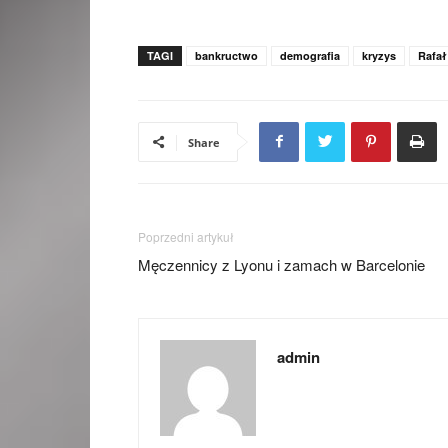
TAGI
bankructwo
demografia
kryzys
Rafał
Share
Poprzedni artykuł
Męczennicy z Lyonu i zamach w Barcelonie
admin