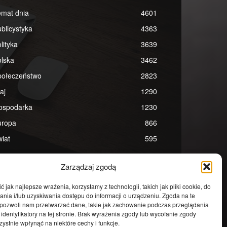
emat dnia
4601
blicystyka
4363
lityka
3639
lska
3462
połeczeństwo
2823
aj
1290
ospodarka
1230
uropa
866
iat
595
Zarządzaj zgodą
 jak najlepsze wrażenia, korzystamy z technologii, takich jak pliki cookie, do
ia i/lub uzyskiwania dostępu do informacji o urządzeniu. Zgoda na te
 pozwoli nam przetwarzać dane, takie jak zachowanie podczas przeglądania
 identyfikatory na tej stronie. Brak wyrażenia zgody lub wycofanie zgody
ystnie wpłynąć na niektóre cechy i funkcje.