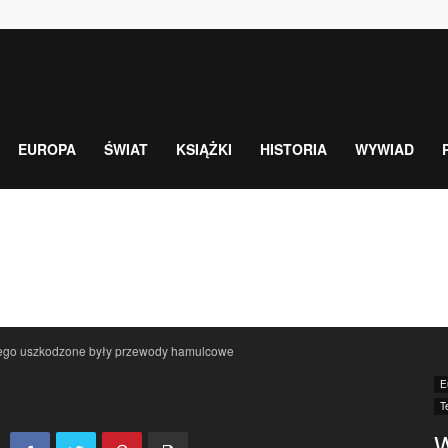
EUROPA
ŚWIAT
KSIĄŻKI
HISTORIA
WYWIAD
iego uszkodzone były przewody hamulcowe
E
T
W