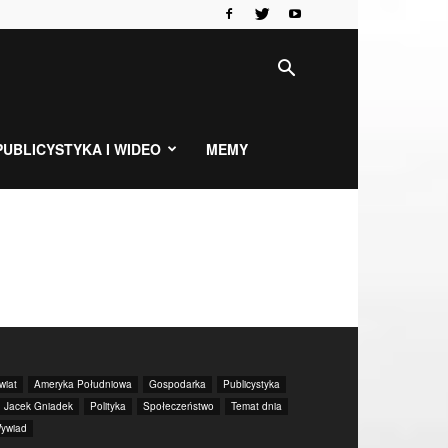
PUBLICYSTYKA I WIDEO
MEMY
wiat
Ameryka Południowa
Gospodarka
Publicystyka
. Jacek Gniadek
Polityka
Społeczeństwo
Temat dnia
ywiad