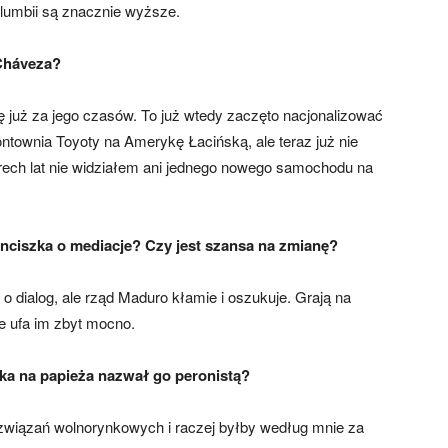
Kolumbii są znacznie wyższe.
 Cháveza?
ę już za jego czasów. To już wtedy zaczęto nacjonalizować
ontownia Toyoty na Amerykę Łacińską, ale teraz już nie
ech lat nie widziałem ani jednego nowego samochodu na
nciszka o mediacje? Czy jest szansa na zmianę?
i o dialog, ale rząd Maduro kłamie i oszukuje. Grają na
e ufa im zbyt mocno.
ka na papieża nazwał go peronistą?
 rozwiązań wolnorynkowych i raczej byłby według mnie za