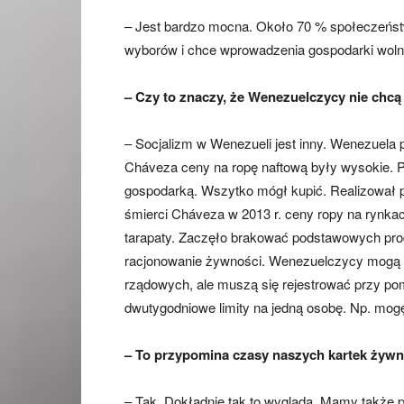
– Jest bardzo mocna. Około 70 % społeczeństw
wyborów i chce wprowadzenia gospodarki woln
– Czy to znaczy, że Wenezuelczycy nie chcą
– Socjalizm w Wenezueli jest inny. Wenezuela
Cháveza ceny na ropę naftową były wysokie. P
gospodarką. Wszytko mógł kupić. Realizował p
śmierci Cháveza w 2013 r. ceny ropy na rynka
tarapaty. Zaczęło brakować podstawowych pr
racjonowanie żywności. Wenezuelczycy mogą
rządowych, ale muszą się rejestrować przy pom
dwutygodniowe limity na jedną osobę. Np. mogę
– To przypomina czasy naszych kartek ży
– Tak. Dokładnie tak to wygląda. Mamy także 