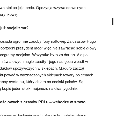
a stoi po jej stornie. Opozycja wzywa do wolnych
orynkowej.
 już socjalizmu?
 posiada ogromne zasoby ropy naftowej. Za czasów Hugo
oprzedni prezydent mógł więc nie zawracać sobie głowy
rogramy socjalne. Wszystko było za darmo. Ale po
ch światowych nagle spadły i jego następca wpadł w
oduktów spożywczych w sklepach. Maduro zaczął
 kupować w wyznaczonych sklepach towary po cenach
ocy systemu, który działa na odciski palców. Są
 kupić jeden słoik majonezu na dwa tygodnie.
wnościowych z czasów PRLu – wchodzę w słowo.
przerwy w dostawie prądu. Panuje kompletny chaos.