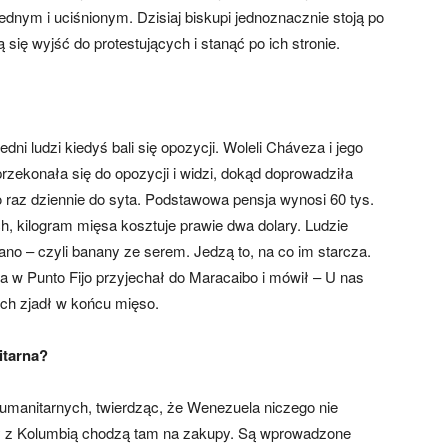
dnym i uciśnionym. Dzisiaj biskupi jednoznacznie stoją po
ją się wyjść do protestujących i stanąć po ich stronie.
edni ludzi kiedyś bali się opozycji. Woleli Cháveza i jego
 przekonała się do opozycji i widzi, dokąd doprowadziła
ko raz dziennie do syta. Podstawowa pensja wynosi 60 tys.
h, kilogram mięsa kosztuje prawie dwa dolary. Ludzie
ano – czyli banany ze serem. Jedzą to, na co im starcza.
 w Punto Fijo przyjechał do Maracaibo i mówił – U nas
ach zjadł w końcu mięso.
itarna?
humanitarnych, twierdząc, że Wenezuela niczego nie
icy z Kolumbią chodzą tam na zakupy. Są wprowadzone