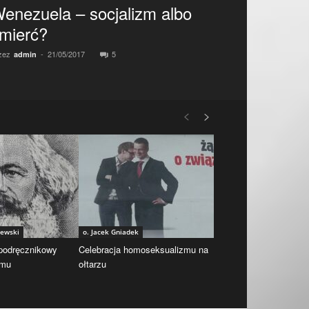
enezuela – socjalizm albo
mierć?
zez
-
21/05/2017
5
admin
iewski
o. Jacek Gniadek
 podręcznikowy
Celebracja homoseksualizmu na
zmu
ołtarzu