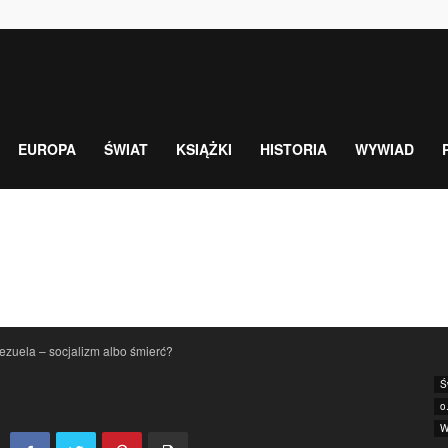
EUROPA
ŚWIAT
KSIĄŻKI
HISTORIA
WYWIAD
zuela – socjalizm albo śmierć?
Ś
o
W