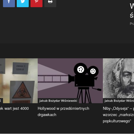
W
ś
Pr
E
Jakub Bożydar Wiśniewski
Jakub Bożydar Wiśn
ek wart jest 4000
Hollywood w przedśmiertnych
Niby-„Odyseja” –
drgawkach
wzorzec „marksi
popkulturowego”