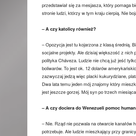
przedstawiał się za mesjasza, który pomaga bie
stronie ludzi, którzy w tym kraju cierpią. Nie bo
– A czy katolicy również?
– Opozycja jest tu kojarzona z klasą średnią. Bi
socjalne projekty. Ale dzisiaj większość z nich
polityka Cháveza. Ludzie nie chcą już jeść tyl
boliwarów. To jest ok. 12 dolarów amerykańskic
zazwyczaj jedzą więc placki kukurydziane, plat
Dwa lata temu jeden mój znajomy który mieszka
jest jeszcze gorzej. Mój syn po trzech miesiąc
– A czy dociera do Wenezueli pomoc human
– Nie. Rząd nie pozwala na otwarcie kanałów 
potrzebuje. Ale ludzie mieszkający przy gran