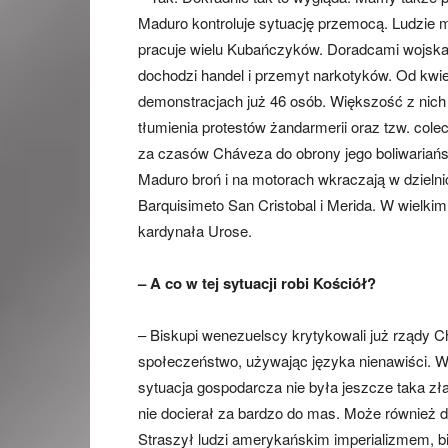
Maduro kontroluje sytuację przemocą. Ludzie mó
pracuje wielu Kubańczyków. Doradcami wojska
dochodzi handel i przemyt narkotyków. Od kwiet
demonstracjach już 46 osób. Większość z nich
tłumienia protestów żandarmerii oraz tzw. cole
za czasów Cháveza do obrony jego boliwariańsk
Maduro broń i na motorach wkraczają w dzielni
Barquisimeto San Cristobal i Merida. W wielkim
kardynała Urose.
– A co w tej sytuacji robi Kościół?
– Biskupi wenezuelscy krytykowali już rządy C
społeczeństwo, używając języka nienawiści. Wt
sytuacja gospodarcza nie była jeszcze taka zła.
nie docierał za bardzo do mas. Może również 
Straszył ludzi amerykańskim imperializmem, 