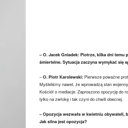
– O. Jacek Gniadek: Piotrze, kilka dni temu 
śmiertelne. Sytuacja zaczyna wymykać się sp
–
O. Piotr Karolewski:
Pierwsze poważne prote
Myśleliśmy nawet, że wprowadzą stan wojenny.
Kościół o mediacje. Zaproszono opozycję do ro
tylko na zwłokę i tak czyni do chwili obecnej.
– Opozycja wezwała w kwietniu obywateli, by
Jak silna jest opozycja?