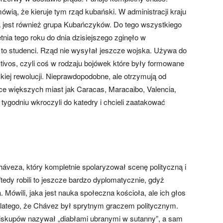
wią, że kieruje tym rząd kubański. W administracji kraju
 jest również grupa Kubańczyków. Do tego wszystkiego
nia tego roku do dnia dzisiejszego zginęło w
 to studenci. Rząd nie wysyłał jeszcze wojska. Używa do
ctivos, czyli coś w rodzaju bojówek które były formowane
iej rewolucji. Nieprawdopodobne, ale otrzymują od
ce większych miast jak Caracas, Maracaibo, Valencia,
 tygodniu wkroczyli do katedry i chcieli zaatakować
háveza, który kompletnie spolaryzował scenę polityczną i
edy robili to jeszcze bardzo dyplomatycznie, gdyż
 Mówili, jaka jest nauka społeczna kościoła, ale ich głos
dlatego, że Chávez był sprytnym graczem politycznym.
biskupów nazywał „diabłami ubranymi w sutanny”, a sam