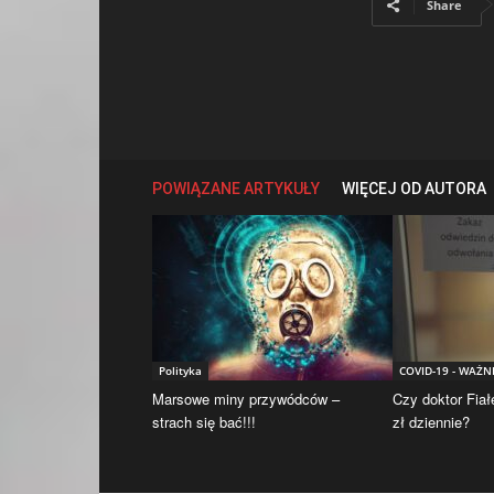
Share
POWIĄZANE ARTYKUŁY
WIĘCEJ OD AUTORA
Polityka
COVID-19 - WAŻN
Marsowe miny przywódców –
Czy doktor Fiał
strach się bać!!!
zł dziennie?