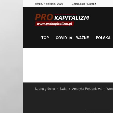
piątek, 7 sierpnia, 2026
Zaloguj się / Dołącz
Prokapitalizm,
gospodarka,
TOP
COVID-19 – WAŻNE
POLSKA
polityka,
historia,
Strona główna
Świat
Ameryka Południowa
Wene
newsy