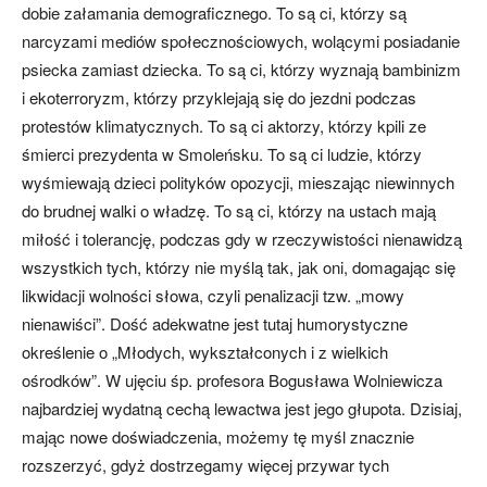
dobie załamania demograficznego. To są ci, którzy są
narcyzami mediów społecznościowych, wolącymi posiadanie
psiecka zamiast dziecka. To są ci, którzy wyznają bambinizm
i ekoterroryzm, którzy przyklejają się do jezdni podczas
protestów klimatycznych. To są ci aktorzy, którzy kpili ze
śmierci prezydenta w Smoleńsku. To są ci ludzie, którzy
wyśmiewają dzieci polityków opozycji, mieszając niewinnych
do brudnej walki o władzę. To są ci, którzy na ustach mają
miłość i tolerancję, podczas gdy w rzeczywistości nienawidzą
wszystkich tych, którzy nie myślą tak, jak oni, domagając się
likwidacji wolności słowa, czyli penalizacji tzw. „mowy
nienawiści”. Dość adekwatne jest tutaj humorystyczne
określenie o „Młodych, wykształconych i z wielkich
ośrodków”. W ujęciu śp. profesora Bogusława Wolniewicza
najbardziej wydatną cechą lewactwa jest jego głupota. Dzisiaj,
mając nowe doświadczenia, możemy tę myśl znacznie
rozszerzyć, gdyż dostrzegamy więcej przywar tych