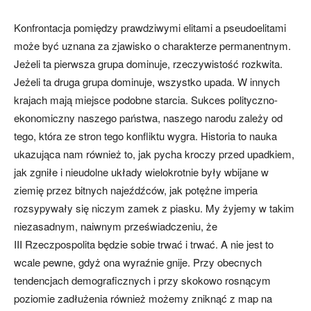
Konfrontacja pomiędzy prawdziwymi elitami a pseudoelitami
może być uznana za zjawisko o charakterze permanentnym.
Jeżeli ta pierwsza grupa dominuje, rzeczywistość rozkwita.
Jeżeli ta druga grupa dominuje, wszystko upada. W innych
krajach mają miejsce podobne starcia. Sukces polityczno-
ekonomiczny naszego państwa, naszego narodu zależy od
tego, która ze stron tego konfliktu wygra. Historia to nauka
ukazująca nam również to, jak pycha kroczy przed upadkiem,
jak zgniłe i nieudolne układy wielokrotnie były wbijane w
ziemię przez bitnych najeźdźców, jak potężne imperia
rozsypywały się niczym zamek z piasku. My żyjemy w takim
niezasadnym, naiwnym przeświadczeniu, że
III Rzeczpospolita będzie sobie trwać i trwać. A nie jest to
wcale pewne, gdyż ona wyraźnie gnije. Przy obecnych
tendencjach demograficznych i przy skokowo rosnącym
poziomie zadłużenia również możemy zniknąć z map na