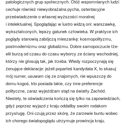
patologicznych grup społecznych. Otóż wspomnianych ludzi
cechuje również niewyobrażalna pycha, ostentacyjne
przeświadczenie o własnej wyższości moralnej
i intelektualnej. Spoglądając w lustro widzą oni: warszawkę,
wykształconych, lepszy gatunek człowieka. W praktyce ich
poglądy stanowią zabójczą mieszankę: kosmopolityzmu,
postmodernizmu oraz globalizmu. Dobre samopoczucie łże-
elit burzą od czasu do czasu wyborcy ze ściany wschodniej,
którzy nie głosują tak, jak trzeba. Wtedy rozpoczynają się
żenujące deklaracje: jeżeli poparłeś kandydata X, to skasuj
mój numer, usuwam cię ze znajomych, nie wpuszczę do
domu kogoś, kto posiada takie, czy inne preferencje
polityczne, zaraz wyjeżdżam stąd na światły Zachód.
Niestety, te oświadczenia kończą się tylko na zapowiedziach,
gdyż poprzez wyjazd z kraju oddaliby swoim rodakom
przysługę. Oni czują przez skórę, że zarzewie buntu wobec
ich chorego światopoglądu utrzymuje prowincja kraju.