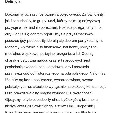
Definicja
Dokonajmy od razu rozróżnienia pojęciowego. Zarówno elity,
jak i pseudoelity, to grupy ludzi, którzy zajmują najwyższą
pozycję w hierarchii społecznej. Różnica polega na tym, iż
elity kierują się dobrem ogółu, myślą przyszłościowo,
podczas gdy pseudoelity kierują się dobrem partykularnym.
Możemy wyróżnić elity finansowe, naukowe, polityczne,
medialne, wojskowe, policyjne, urzędnicze itd. Cechą
charakterystyczną narodu oraz elit narodowych jest
posiadanie świadomości narodowej, czyli poczucia
przynależność do historycznego narodu polskiego. Natomiast
łże-elity są kosmopolityczne, wynarodowione, czysto
polskojęzyczne, skupione wyłącznie na bieżącej konsumpcji.
O ile prawdziwe elity pragną wolności i suwerenności
Ojczyzny, o tyle pseudoelity chcą być częścią kołchozu,
kiedyś Związku Sowieckiego, a teraz Unii Europejskiej.
Prawdziwe warstwy wyższe propagują realną filantropię,