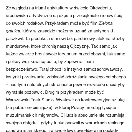
Ze względu na triumf antykultury w świecie Okcydentu,
środowiska artystyczne są często przesiąknięte nienawiścią
do swoich rodaków. Przykładem może być film
Zielona
granica
, który w zasadzie możemy uznać za antypolski
paszkwil. Ta produkcja stanowi bezpardonowy atak na służby
mundurowe, które chronią naszą Ojczyznę. Tak samo jak
każde zwierzę broni swoje terytorium przed obcymi, tak samo
i polscy wojskowi są po to, by zapewniali nam
bezpieczeństwo. Tutaj chodzi o instynkt samozachowawczy,
instynkt przetrwania, zdolność odróżniania swojego od obcego
– nas tych naturalnych skłonności pewne reżyserki chciałyby
wyraźnie pozbawić. Drugim przykładem może być
Warszawski Teatr Studio. Wystawił on kontrowersyjną sztukę
(za publiczne pieniądze), w której Polacy mordują tysiące
muzułmańskich migrantów. Ci ludzie absolutnie nie rozumieją
swojego obłędu – gdyby funkcjonowali w warunkach realnego
państwa islamskiego, za swoje lewicowo-liberalne poglądy