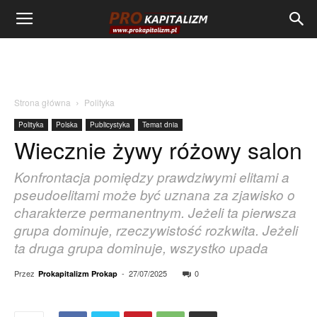
Strona główna
Polityka
Polityka
Polska
Publicystyka
Temat dnia
Wiecznie żywy różowy salon
Konfrontacja pomiędzy prawdziwymi elitami a
pseudoelitami może być uznana za zjawisko o
charakterze permanentnym. Jeżeli ta pierwsza
grupa dominuje, rzeczywistość rozkwita. Jeżeli
ta druga grupa dominuje, wszystko upada
Przez
-
27/07/2025
0
Prokapitalizm Prokap