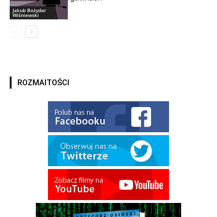
Jakub Bożydar
Wiśniewski
ROZMAITOŚCI