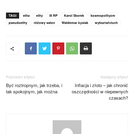
TAGI
elita
elity
III RP
Karol Skorek
kosmopolityzm
pseudoelity
różowy salon
Waldemar Łysiak
wykształciuch
Poprzedni artykuł
Następny artykuł
Być roztropnym, jak trzeba, i
Inflacja i złoto – jak chronić
tak spokojnym, jak można
oszczędności w niepewnych
czasach?