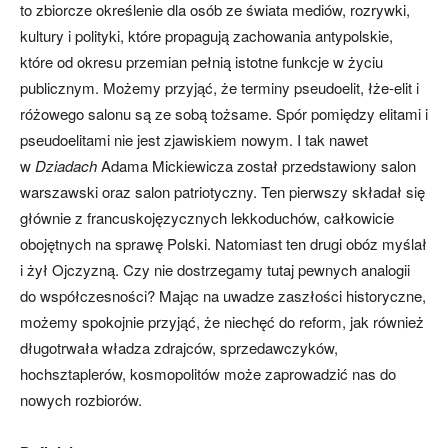
to zbiorcze określenie dla osób ze świata mediów, rozrywki,
kultury i polityki, które propagują zachowania antypolskie,
które od okresu przemian pełnią istotne funkcje w życiu
publicznym. Możemy przyjąć, że terminy pseudoelit, łże-elit i
różowego salonu są ze sobą tożsame. Spór pomiędzy elitami i
pseudoelitami nie jest zjawiskiem nowym. I tak nawet
w
Dziadach
Adama Mickiewicza został przedstawiony salon
warszawski oraz salon patriotyczny. Ten pierwszy składał się
głównie z francuskojęzycznych lekkoduchów, całkowicie
obojętnych na sprawę Polski. Natomiast ten drugi obóz myślał
i żył Ojczyzną. Czy nie dostrzegamy tutaj pewnych analogii
do współczesności? Mając na uwadze zaszłości historyczne,
możemy spokojnie przyjąć, że niechęć do reform, jak również
długotrwała władza zdrajców, sprzedawczyków,
hochsztaplerów, kosmopolitów może zaprowadzić nas do
nowych rozbiorów.