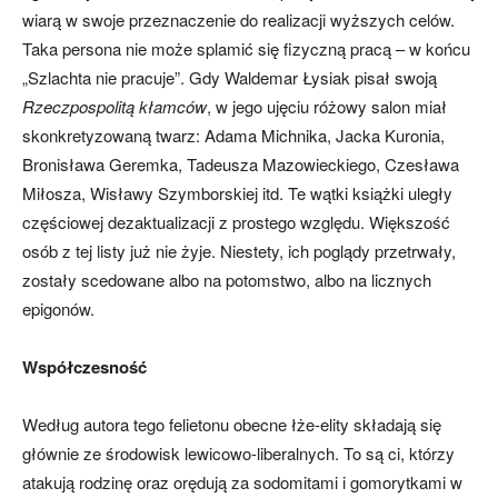
wiarą w swoje przeznaczenie do realizacji wyższych celów.
Taka persona nie może splamić się fizyczną pracą – w końcu
„Szlachta nie pracuje”. Gdy Waldemar Łysiak pisał swoją
Rzeczpospolitą kłamców
, w jego ujęciu różowy salon miał
skonkretyzowaną twarz: Adama Michnika, Jacka Kuronia,
Bronisława Geremka, Tadeusza Mazowieckiego, Czesława
Miłosza, Wisławy Szymborskiej itd. Te wątki książki uległy
częściowej dezaktualizacji z prostego względu. Większość
osób z tej listy już nie żyje. Niestety, ich poglądy przetrwały,
zostały scedowane albo na potomstwo, albo na licznych
epigonów.
Współczesność
Według autora tego felietonu obecne łże-elity składają się
głównie ze środowisk lewicowo-liberalnych. To są ci, którzy
atakują rodzinę oraz orędują za sodomitami i gomorytkami w