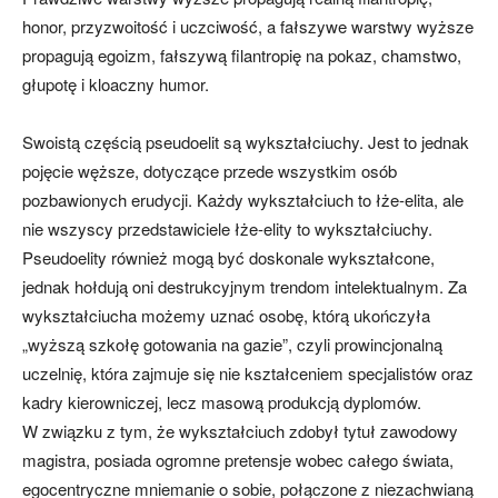
honor, przyzwoitość i uczciwość, a fałszywe warstwy wyższe
propagują egoizm, fałszywą filantropię na pokaz, chamstwo,
głupotę i kloaczny humor.
Swoistą częścią pseudoelit są wykształciuchy. Jest to jednak
pojęcie węższe, dotyczące przede wszystkim osób
pozbawionych erudycji. Każdy wykształciuch to łże-elita, ale
nie wszyscy przedstawiciele łże-elity to wykształciuchy.
Pseudoelity również mogą być doskonale wykształcone,
jednak hołdują oni destrukcyjnym trendom intelektualnym. Za
wykształciucha możemy uznać osobę, którą ukończyła
„wyższą szkołę gotowania na gazie”, czyli prowincjonalną
uczelnię, która zajmuje się nie kształceniem specjalistów oraz
kadry kierowniczej, lecz masową produkcją dyplomów.
W związku z tym, że wykształciuch zdobył tytuł zawodowy
magistra, posiada ogromne pretensje wobec całego świata,
egocentryczne mniemanie o sobie, połączone z niezachwianą