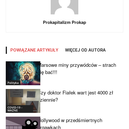
Prokapitalizm Prokap
POWIĄZANE ARTYKUŁY
WIĘCEJ OD AUTORA
Marsowe miny przywódców – strach
się bać!!!
Polityka
Czy doktor Fiałek wart jest 4000 zł
dziennie?
COVID-19 -
WAŻNE
Hollywood w przedśmiertnych
drgawkach