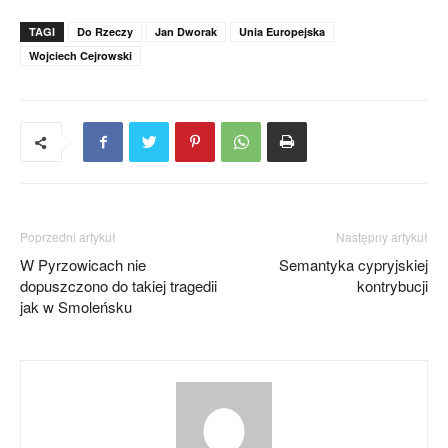
TAGI
Do Rzeczy
Jan Dworak
Unia Europejska
Wojciech Cejrowski
Poprzedni artykuł
Następny artykuł
W Pyrzowicach nie
Semantyka cypryjskiej
dopuszczono do takiej tragedii
kontrybucji
jak w Smoleńsku