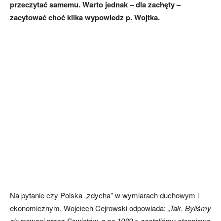
przeczytać samemu. Warto jednak – dla zachęty –
zacytować choć kilka wypowiedz p. Wojtka.
Na pytanie czy Polska „zdycha” w wymiarach duchowym i
ekonomicznym, Wojciech Cejrowski odpowiada:
„Tak. Byliśmy
okupowani przez Sowietów, a po 1989 r. zostaliśmy stopniowo