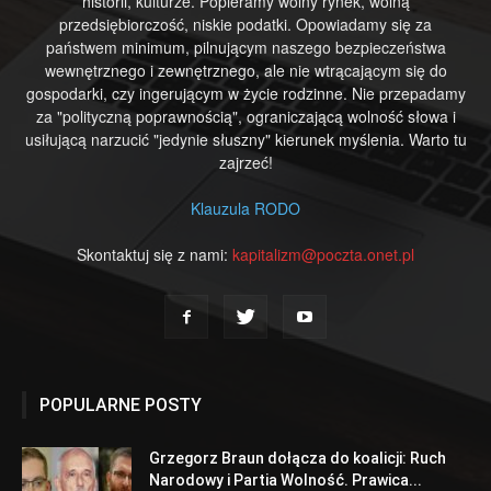
historii, kulturze. Popieramy wolny rynek, wolną
przedsiębiorczość, niskie podatki. Opowiadamy się za
państwem minimum, pilnującym naszego bezpieczeństwa
wewnętrznego i zewnętrznego, ale nie wtrącającym się do
gospodarki, czy ingerującym w życie rodzinne. Nie przepadamy
za "polityczną poprawnością", ograniczającą wolność słowa i
usiłującą narzucić "jedynie słuszny" kierunek myślenia. Warto tu
zajrzeć!
Klauzula RODO
Skontaktuj się z nami:
kapitalizm@poczta.onet.pl
POPULARNE POSTY
Grzegorz Braun dołącza do koalicji: Ruch
Narodowy i Partia Wolność. Prawica...