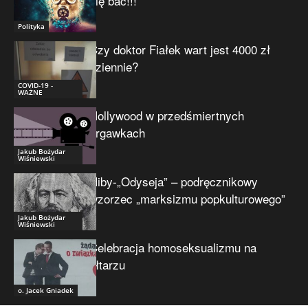
się bać!!!
Polityka
Czy doktor Fiałek wart jest 4000 zł
dziennie?
COVID-19 -
WAŻNE
Hollywood w przedśmiertnych
drgawkach
Jakub Bożydar
Wiśniewski
Niby-„Odyseja” – podręcznikowy
wzorzec „marksizmu popkulturowego”
Jakub Bożydar
Wiśniewski
Celebracja homoseksualizmu na
ołtarzu
o. Jacek Gniadek