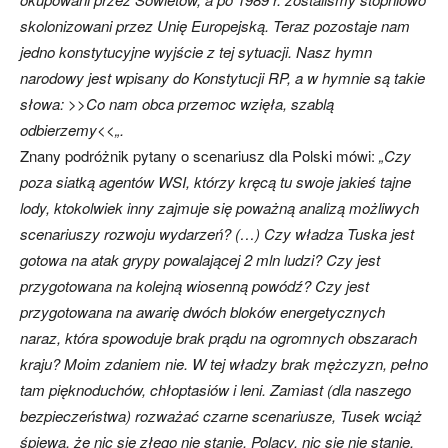
skolonizowani przez Unię Europejską. Teraz pozostaje nam
jedno konstytucyjne wyjście z tej sytuacji. Nasz hymn
narodowy jest wpisany do Konstytucji RP, a w hymnie są takie
słowa: >>Co nam obca przemoc wzięła, szablą
odbierzemy<<„.
Znany podróżnik pytany o scenariusz dla Polski mówi:
„Czy
poza siatką agentów WSI, którzy kręcą tu swoje jakieś tajne
lody, ktokolwiek inny zajmuje się poważną analizą możliwych
scenariuszy rozwoju wydarzeń? (…) Czy władza Tuska jest
gotowa na atak grypy powalającej 2 mln ludzi? Czy jest
przygotowana na kolejną wiosenną powódź? Czy jest
przygotowana na awarię dwóch bloków energetycznych
naraz, która spowoduje brak prądu na ogromnych obszarach
kraju? Moim zdaniem nie. W tej władzy brak mężczyzn, pełno
tam pięknoduchów, chłoptasiów i leni. Zamiast (dla naszego
bezpieczeństwa) rozważać czarne scenariusze, Tusek wciąż
śpiewa, że nic się złego nie stanie, Polacy, nic się nie stanie.