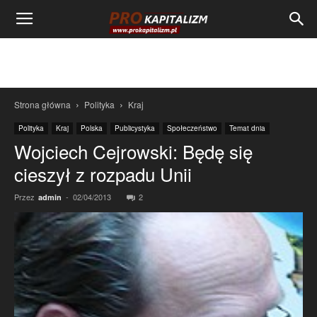
Strona główna
Polityka
Kraj
Polityka
Kraj
Polska
Publicystyka
Społeczeństwo
Temat dnia
Wojciech Cejrowski: Będę się
cieszył z rozpadu Unii
Przez
-
02/04/2013
2
admin