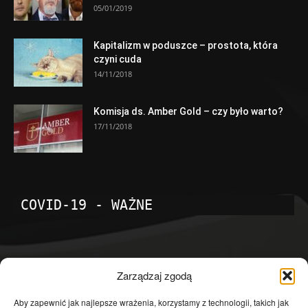
05/01/2019
Kapitalizm w poduszce – prostota, która
czyni cuda
14/11/2018
Komisja ds. Amber Gold – czy było warto?
17/11/2018
COVID-19 - WAŻNE
POPULARNE KATEGORIE
Zarządzaj zgodą
Temat dnia
4601
Aby zapewnić jak najlepsze wrażenia, korzystamy z technologii, takich jak