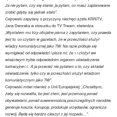
Ja nie pytam, czy się stanie, ja pytam, co masz zaplanowane
zrobić gdyby się jednak stało”
.
Cejrowski zapytany o przyczyny niechęci szefa KRRiTV,
Jana Dworaka w stosunku do TV Trwam, stwierdza:
„Wysłałem mu trzy oficjalne pisma z zapytaniem, czy prawda
jest to, co czytam w gazetach, że w przeszłości służył
władzy komunistycznej jako TW. Na razie próbuje się
wymigiwać od odpowiedzi i pisze mi, że >>złożył we
właściwym trybie odpowiednim organom oświadczenie
lustracyjne<<. A ja przecież nie pytałem o to, czy składał
oświadczenie, tylko czy w przeszłości służył władzom
komunistycznym jako TW”.
Cejrowski mówi również o Unii Europejskiej:
„Chciałbym,
żeby się rozwaliła, bo jest złem, jest przemocą ponad
obywatelami, ponad suwerennością poszczególnych narodów,
generuje koszta, korupcję, produkuje urzędasów, ogranicza
rozwój. Będę się bardzo cieszył z jej rozpadu…”.