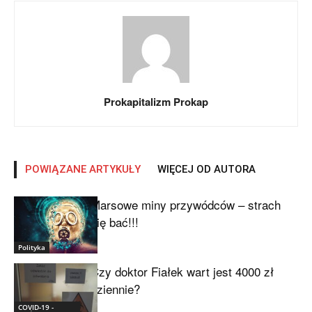
Prokapitalizm Prokap
POWIĄZANE ARTYKUŁY
WIĘCEJ OD AUTORA
Marsowe miny przywódców – strach
się bać!!!
Polityka
Czy doktor Fiałek wart jest 4000 zł
dziennie?
COVID-19 -