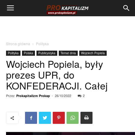
Strona główna
Polityka
Polityka
Polska
Publicystyka
Temat dnia
Wojciech Popiela
Wojciech Popiela, były
prezes UPR, do
KONFEDERACJI. Całej
Przez
-
26/10/2022
2
Prokapitalizm Prokap