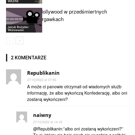
WAŻNE
Hollywood w przedśmiertnych
drgawkach
Jakub Bożydar
Wiśniewski
2 KOMENTARZE
Republikanin
27/10/2022 at 07:53
A może ci panowie otrzymali od wiadomych służb
informację, że albo wykończą Konfederację, albo oni
zostaną wykończeni?
naiwny
27/10/2022 at 14:18
@Republikanin:”albo oni zostaną wykończeni?”
To ci, którzy się boją niech się wycofają z polityki,