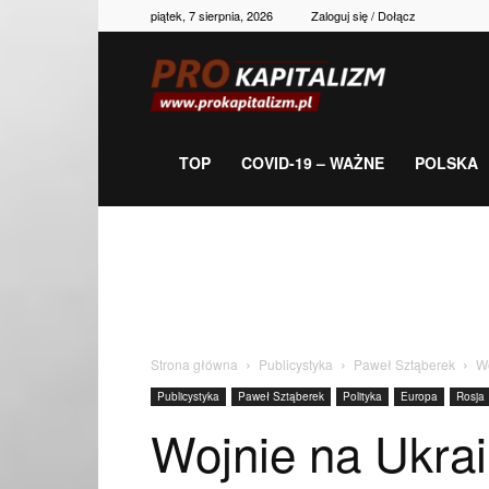
piątek, 7 sierpnia, 2026
Zaloguj się / Dołącz
Prokapitalizm,
gospodarka,
TOP
COVID-19 – WAŻNE
POLSKA
polityka,
historia,
Strona główna
Publicystyka
Paweł Sztąberek
Wo
Publicystyka
Paweł Sztąberek
Polityka
Europa
Rosja
newsy
Wojnie na Ukrai