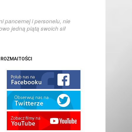
 pancernej i personelu, nie
owo jedną piątą swoich sił
ROZMAITOŚCI