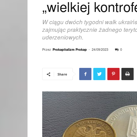
„wielkiej kontro
W ciągu dwóch tygodni walk ukraińs
zajmując praktycznie żadnego teryto
uderzeniowych.
Przez
-
24/09/2023
0
Prokapitalizm Prokap
Share