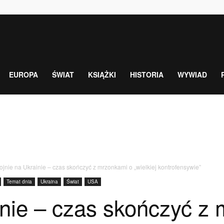
EUROPA
ŚWIAT
KSIĄŻKI
HISTORIA
WYWIAD
jnie na Ukrainie – czas skończyć z mrzonkami o „wielkiej kontrofensywie”
Temat dnia
Ukraina
Świat
USA
nie – czas skończyć z