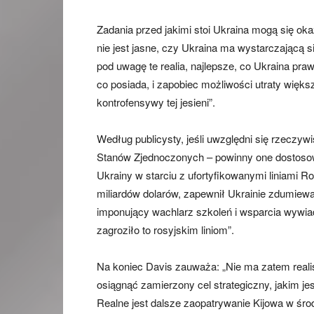
Zadania przed jakimi stoi Ukraina mogą się o
nie jest jasne, czy Ukraina ma wystarczającą si
pod uwagę te realia, najlepsze, co Ukraina pra
co posiada, i zapobiec możliwości utraty większ
kontrofensywy tej jesieni”.
Według publicysty, jeśli uwzględni się rzeczyw
Stanów Zjednoczonych – powinny one dostosować
Ukrainy w starciu z ufortyfikowanymi liniami R
miliardów dolarów, zapewnił Ukrainie zdumiewaj
imponujący wachlarz szkoleń i wsparcia wywia
zagroziło to rosyjskim liniom”.
Na koniec Davis zauważa: „Nie ma zatem realis
osiągnąć zamierzony cel strategiczny, jakim j
Realne jest dalsze zaopatrywanie Kijowa w śr