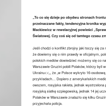
„To co się dzieje po obydwu stronach frontu 
przeinaczane fakty, tendencyjna kronika wy
Mackiewicz w rewelacyjnej powieści „Spraw
Światowej. Czy coś się od tamtego czasu z
Jeśli chodzi o konflikt zbrojny jaki toczy się 
że dowiemy się o nim prawdy w oficjalnym, po
polskich mediów dowiedzieć możemy się co naj
Warszawie Gruzini pobili Polaków, którzy byl
Ukrainu<<„, że „w Polsce wykryto 16-osobową
przykładach… Dopiero z amerykańskich mediów
owszem, rosyjska rakieta, jednak wystrzelon
rosyjską siatkę szpiegowską, jednak 14 jej uc
Polaków w Warszawie znalazło się kilku Gruzi
przyjechała policja.