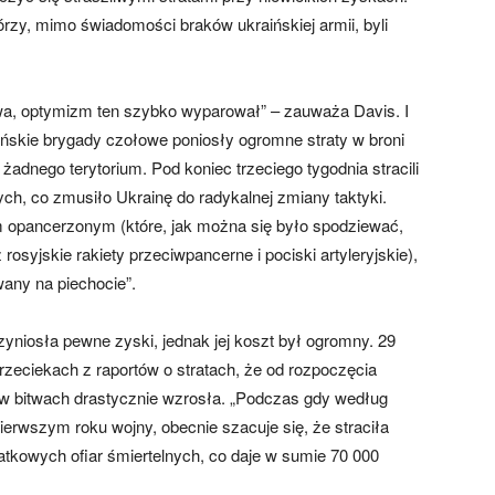
órzy, mimo świadomości braków ukraińskiej armii, byli
wa, optymizm ten szybko wyparował” – zauważa Davis. I
aińskie brygady czołowe poniosły ogromne straty w broni
 żadnego terytorium. Pod koniec trzeciego tygodnia stracili
ch, co zmusiło Ukrainę do radykalnej zmiany taktyki.
 opancerzonym (które, jak można się było spodziewać,
osyjskie rakiety przeciwpancerne i pociski artyleryjskie),
any na piechocie”.
yniosła pewne zyski, jednak jej koszt był ogromny. 29
rzeciekach z raportów o stratach, że od rozpoczęcia
h w bitwach drastycznie wzrosła. „Podczas gdy według
pierwszym roku wojny, obecnie szacuje się, że straciła
atkowych ofiar śmiertelnych, co daje w sumie 70 000