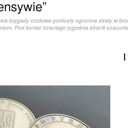
fensywie”
kie brygady czołowe poniosły ogromne straty w broni
rium. Pod koniec trzeciego tygodnia stracili szacunk