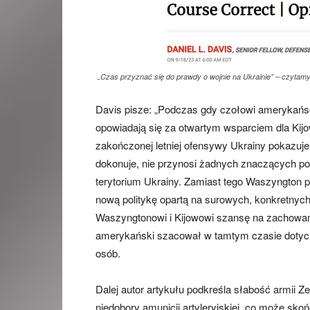
„Czas przyznać się do prawdy o wojnie na Ukrainie” – czyt
Davis pisze: „Podczas gdy czołowi amerykańscy
opowiadają się za otwartym wsparciem dla Kijo
zakończonej letniej ofensywy Ukrainy pokazuje,
dokonuje, nie przynosi żadnych znaczących post
terytorium Ukrainy. Zamiast tego Waszyngton 
nową politykę opartą na surowych, konkretnych
Waszyngtonowi i Kijowowi szansę na zachowan
amerykański szacował w tamtym czasie dotychc
osób.
Dalej autor artykułu podkreśla słabość armii Ze
niedobory amunicji artyleryjskiej, co może skoń