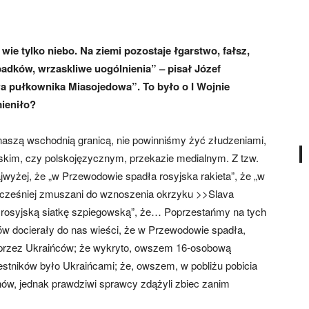
wie tylko niebo. Na ziemi pozostaje łgarstwo, fałsz,
padków, wrzaskliwe uogólnienia” – pisał Józef
a pułkownika Miasojedowa”. To było o I Wojnie
mieniło?
za naszą wschodnią granicą, nie powinniśmy żyć złudzeniami,
lskim, czy polskojęzycznym, przekazie medialnym. Z tzw.
wyżej, że „w Przewodowie spadła rosyjska rakieta”, że „w
i wcześniej zmuszani do wznoszenia okrzyku >>Slava
 rosyjską siatkę szpiegowską”, że… Poprzestańmy na tych
 docierały do nas wieści, że w Przewodowie spadła,
a przez Ukraińców; że wykryto, owszem 16-osobową
zestników było Ukraińcami; że, owszem, w pobliżu pobicia
nów, jednak prawdziwi sprawcy zdążyli zbiec zanim