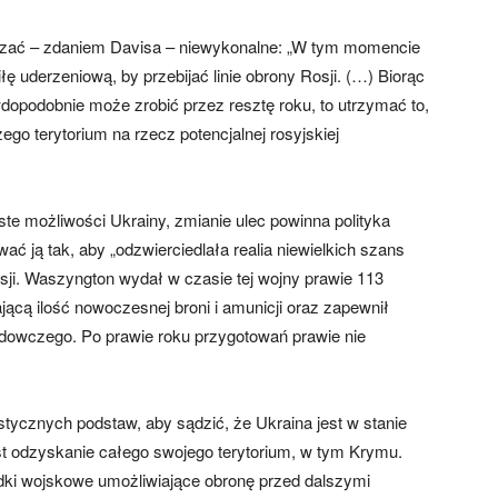
kazać – zdaniem Davisa – niewykonalne: „W tym momencie
łę uderzeniową, by przebijać linie obrony Rosji. (…) Biorąc
wdopodobnie może zrobić przez resztę roku, to utrzymać to,
ego terytorium na rzecz potencjalnej rosyjskiej
iste możliwości Ukrainy, zmianie ulec powinna polityka
 ją tak, aby „odzwierciedlała realia niewielkich szans
osji. Waszyngton wydał w czasie tej wojny prawie 113
ącą ilość nowoczesnej broni i amunicji oraz zapewnił
dowczego. Po prawie roku przygotowań prawie nie
tycznych podstaw, aby sądzić, że Ukraina jest w stanie
est odzyskanie całego swojego terytorium, w tym Krymu.
odki wojskowe umożliwiające obronę przed dalszymi