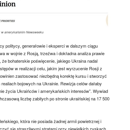
amy w amerykańskim Newsweeku
 politycy, generałowie i eksperci w dalszym ciągu
wa w wojnie z Rosją, trzeźwa i dokładna analiza prawie
 że bohaterskie poświęcenie, jakiego Ukraina nadal
ępów w realizacji celu, jakim jest wyrzucenie Rosji z
powinien zastosować niezbędną korektę kursu i stworzyć
 realiach bojowych na Ukrainie. Rewizja celów dałaby
ie życia Ukraińców i amerykańskich interesów”. Wywiad
zasową liczbę zabitych po stronie ukraińskiej na 17 500
leńskiego, która nie posiada żadnej armii powietrznej i
czyć się straszliwymi stratami przy niewielkich zyskach.