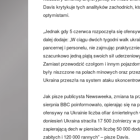
Davis krytykuje tych analityków zachodnich, kt
optymistami.
„Jednak gdy 5 czerwca rozpoczęła się ofensy
dalej dodaje: „W ciągu dwóch tygodni walk ukr
pancernej i personelu, nie zajmując praktycznie
szacunkowo jedną piątą swoich sił uderzeniowy
Zamiast przewodzić czołgom i innym pojazdom
były niszczone na polach minowych oraz przez r
Ukraina przeszła na system ataku skoncentrow
Jak pisze publicysta Newsweeka, zmiana ta prz
sierpnia BBC poinformowało, opierając się na p
ofensywy na Ukrainie liczba ofiar śmiertelnyc
doniesień Ukraina straciła 17 500 żołnierzy w 
zapierającą dech w piersiach liczbę 50 000 dod
zabitych i 120 000 rannych” – pisze Davis.