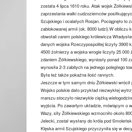
została 4 lipca 1610 roku. Atak wojsk Żółkiews
zaprzestania walki cudzoziemców posiłkującyc
Szujskiego i ocalałych Rosjan. Pociągnęło to z
zablokowanej armii (ok. 8000 ludzi).W obliczu 
obwołali carem polskiego królewicza Władysł
danych wojska Rzeczypospolitej liczyły 3900 k
4500 żołnierzy a wojska wrogie liczyły 25 000 ż
zdaniem Żółkiewskiego, wyniosły ponad 100 za
wynosiła 2-3 zabitych na jednego poległego tow
Była też także pokaźna ilość rannych.
Jeszcze w tym samym dniu Żółkiewski wrócił p
Wojsko polskie dało przykład niezwykłej wytr
marszu stoczyło niezwykle ciężką wielogodzin
wyjścia. Po zawartym układzie, mówiącym o wy
Wazy, siły Żółkiewskiego wzmocniło około 800
Jelecki, został wysłany do króla pod Smoleńsk
Klęska armii Szujskiego przyczyniła się w de