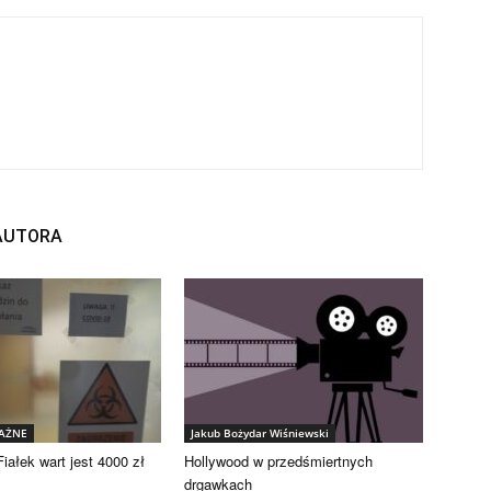
 AUTORA
WAŻNE
Jakub Bożydar Wiśniewski
iałek wart jest 4000 zł
Hollywood w przedśmiertnych
drgawkach