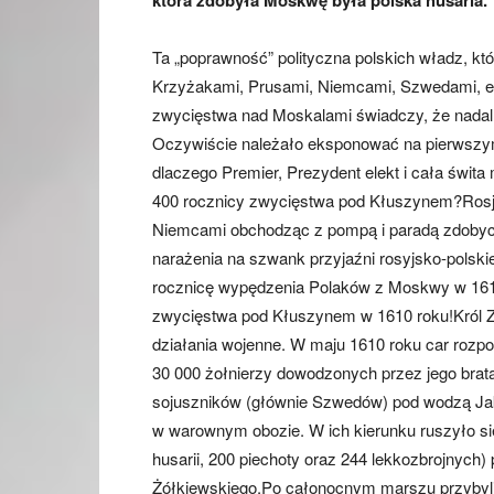
która zdobyła Moskwę była polska husaria.
Ta „poprawność” polityczna polskich władz, k
Krzyżakami, Prusami, Niemcami, Szwedami, ew
zwycięstwa nad Moskalami świadczy, że nadal
Oczywiście należało eksponować na pierwszym 
dlaczego Premier, Prezydent elekt i cała świta
400 rocznicy zwycięstwa pod Kłuszynem?Rosja 
Niemcami obchodząc z pompą i paradą zdobycie
narażenia na szwank przyjaźni rosyjsko-polskie
rocznicę wypędzenia Polaków z Moskwy w 1612
zwycięstwa pod Kłuszynem w 1610 roku!Król Z
działania wojenne. W maju 1610 roku car rozpo
30 000 żołnierzy dowodzonych przez jego brat
sojuszników (głównie Szwedów) pod wodzą Jaku
w warownym obozie. W ich kierunku ruszyło si
husarii, 200 piechoty oraz 244 lekkozbrojnyc
Żółkiewskiego.Po całonocnym marszu przybyli