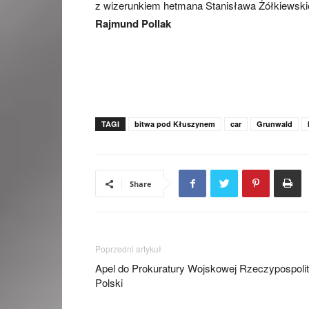
z wizerunkiem hetmana Stanisława Żółkiews
Rajmund Pollak
TAGI
bitwa pod Kłuszynem
car
Grunwald
Share
Poprzedni artykuł
Apel do Prokuratury Wojskowej Rzeczypospolit
Polski