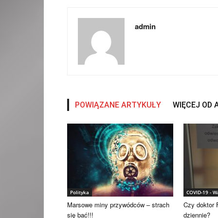
admin
POWIĄZANE ARTYKUŁY
WIĘCEJ OD
Polityka
COVID-19 - 
Marsowe miny przywódców – strach
Czy doktor F
się bać!!!
dziennie?