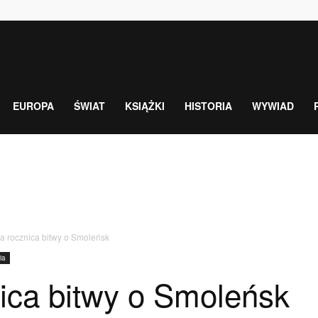
EUROPA
ŚWIAT
KSIĄŻKI
HISTORIA
WYWIAD
a rocznica bitwy o Smoleńsk
ia
ica bitwy o Smoleńsk