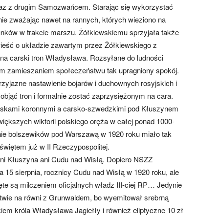
raz z drugim Samozwańcem. Starając się wykorzystać
ie zważając nawet na rannych, których wieziono na
nków w trakcie marszu. Żółkiewskiemu sprzyjała także
 wieść o układzie zawartym przez Żółkiewskiego z
a carski tron Władysława. Rozsyłane do ludności
m zamieszaniem społeczeństwu tak upragniony spokój.
przyjazne nastawienie bojarów i duchownych rosyjskich i
bjąć tron i formalnie zostać zaprzysiężonym na cara.
wojskami koronnymi a carsko-szwedzkimi pod Kłuszynem
ększych wiktorii polskiego oręża w całej ponad 1000-
mienie bolszewików pod Warszawą w 1920 roku miało tak
świętem już w II Rzeczypospolitej.
ani Kłuszyna ani Cudu nad Wisłą. Dopiero NSZZ
 15 sierpnia, rocznicy Cudu nad Wisłą w 1920 roku, ale
e są milczeniem oficjalnych władz III-ciej RP… Jedynie
twie na równi z Grunwaldem, bo wyemitował srebrną
kiem króla Władysława Jagiełły i również eliptyczne 10 zł