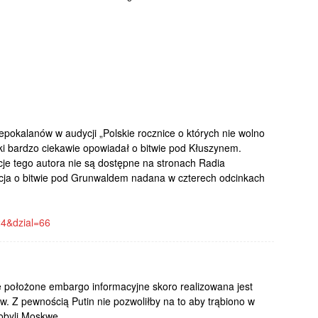
pokalanów w audycji „Polskie rocznice o których nie wolno
i bardzo ciekawie opowiadał o bitwie pod Kłuszynem.
cje tego autora nie są dostępne na stronach Radia
ycja o bitwie pod Grunwaldem nadana w czterech odcinkach
24&dzial=66
 położone embargo informacyjne skoro realizowana jest
ów. Z pewnością Putin nie pozwoliłby na to aby trąbiono w
obyli Moskwę.