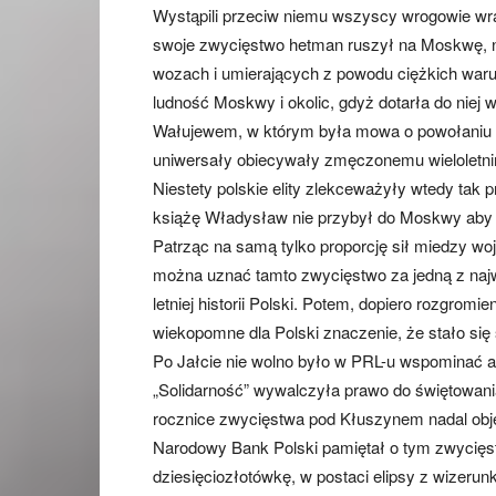
Wystąpili przeciw niemu wszyscy wrogowie w
swoje zwycięstwo hetman ruszył na Moskwę, n
wozach i umierających z powodu ciężkich waru
ludność Moskwy i okolic, gdyż dotarła do niej
Wałujewem, w którym była mowa o powołaniu n
uniwersały obiecywały zmęczonemu wieloletni
Niestety polskie elity zlekceważyły wtedy tak 
książę Władysław nie przybył do Moskwy aby o
Patrząc na samą tylko proporcję sił miedzy 
można uznać tamto zwycięstwo za jedną z najwi
letniej historii Polski. Potem, dopiero rozgro
wiekopomne dla Polski znaczenie, że stało się 
Po Jałcie nie wolno było w PRL-u wspominać 
„Solidarność” wywalczyła prawo do świętowania
rocznice zwycięstwa pod Kłuszynem nadal objęt
Narodowy Bank Polski pamiętał o tym zwycięs
dziesięciozłotówkę, w postaci elipsy z wizerun