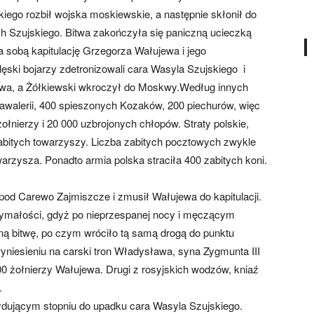
kiego rozbił wojska moskiewskie, a następnie skłonił do
h Szujskiego. Bitwa zakończyła się paniczną ucieczką
a sobą kapitulację Grzegorza Wałujewa i jego
klęski bojarzy zdetronizowali cara Wasyla Szujskiego i
awa, a Żółkiewski wkroczył do Moskwy.Według innych
awalerii, 400 spieszonych Kozaków, 200 piechurów, więc
ołnierzy i 20 000 uzbrojonych chłopów. Straty polskie,
bitych towarzyszy. Liczba zabitych pocztowych zwykle
arzysza. Ponadto armia polska straciła 400 zabitych koni.
od Carewo Zajmiszcze i zmusił Wałujewa do kapitulacji.
zymałości, gdyż po nieprzespanej nocy i męczącym
ną bitwę, po czym wróciło tą samą drogą do punktu
niesieniu na carski tron Władysława, syna Zygmunta III
0 żołnierzy Wałujewa. Drugi z rosyjskich wodzów, kniaź
.
cydującym stopniu do upadku cara Wasyla Szujskiego.