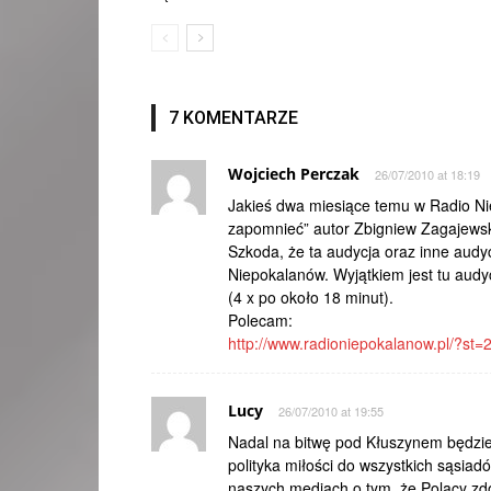
7 KOMENTARZE
Wojciech Perczak
26/07/2010 at 18:19
Jakieś dwa miesiące temu w Radio Nie
zapomnieć” autor Zbigniew Zagajewsk
Szkoda, że ta audycja oraz inne audy
Niepokalanów. Wyjątkiem jest tu aud
(4 x po około 18 minut).
Polecam:
http://www.radioniepokalanow.pl/?st=
Lucy
26/07/2010 at 19:55
Nadal na bitwę pod Kłuszynem będzie
polityka miłości do wszystkich sąsiad
naszych mediach o tym, że Polacy zd