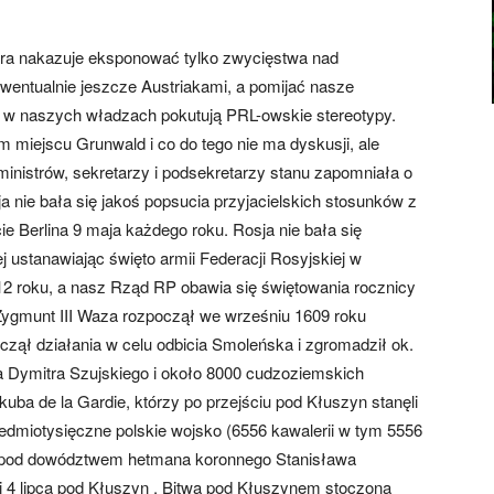
tóra nakazuje eksponować tylko zwycięstwa nad
entualnie jeszcze Austriakami, a pomijać nasze
 w naszych władzach pokutują PRL-owskie stereotypy.
miejscu Grunwald i co do tego nie ma dyskusji, ale
 ministrów, sekretarzy i podsekretarzy stanu zapomniała o
nie bała się jakoś popsucia przyjacielskich stosunków z
 Berlina 9 maja każdego roku. Rosja nie bała się
j ustanawiając święto armii Federacji Rosyjskiej w
 roku, a nasz Rząd RP obawia się świętowania rocznicy
ygmunt III Waza rozpoczął we wrześniu 1609 roku
czął działania w celu odbicia Smoleńska i zgromadził ok.
a Dymitra Szujskiego i około 8000 cudzoziemskich
ba de la Gardie, którzy po przejściu pod Kłuszyn stanęli
edmiotysięczne polskie wojsko (6556 kawalerii w tym 5556
h) pod dowództwem hetmana koronnego Stanisława
 4 lipca pod Kłuszyn . Bitwa pod Kłuszynem stoczona