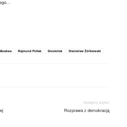
kiego…
Moskwa
Rajmund Pollak
Smoleńsk
Stanisław Żółkiewski
Następny artykuł
ej
Rozprawa z demokracją