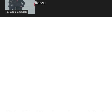
ołtarzu
o. Jacek Gniadek