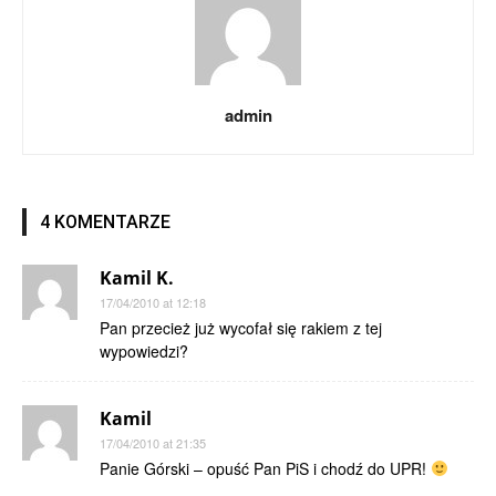
admin
4 KOMENTARZE
Kamil K.
17/04/2010 at 12:18
Pan przecież już wycofał się rakiem z tej
wypowiedzi?
Kamil
17/04/2010 at 21:35
Panie Górski – opuść Pan PiS i chodź do UPR!