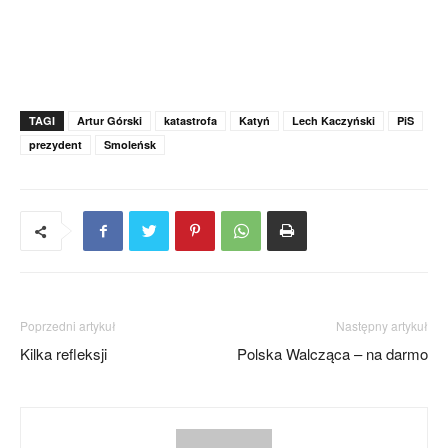
TAGI
Artur Górski
katastrofa
Katyń
Lech Kaczyński
PiS
prezydent
Smoleńsk
Poprzedni artykuł
Następny artykuł
Kilka refleksji
Polska Walcząca – na darmo