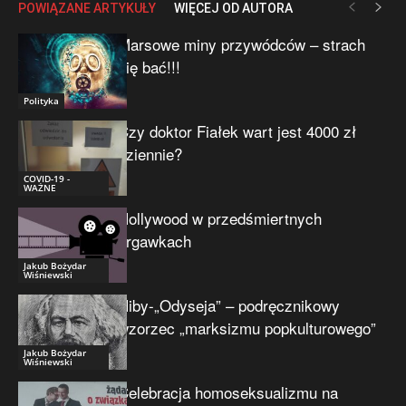
POWIĄZANE ARTYKUŁY
WIĘCEJ OD AUTORA
Marsowe miny przywódców – strach
się bać!!!
Polityka
Czy doktor Fiałek wart jest 4000 zł
dziennie?
COVID-19 -
WAŻNE
Hollywood w przedśmiertnych
drgawkach
Jakub Bożydar
Wiśniewski
Niby-„Odyseja” – podręcznikowy
wzorzec „marksizmu popkulturowego”
Jakub Bożydar
Wiśniewski
Celebracja homoseksualizmu na