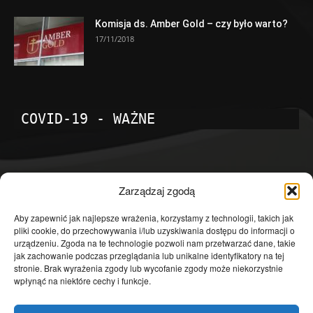
Komisja ds. Amber Gold – czy było warto?
17/11/2018
COVID-19 - WAŻNE
POPULARNE KATEGORIE
Zarządzaj zgodą
Temat dnia
4601
Aby zapewnić jak najlepsze wrażenia, korzystamy z technologii, takich jak
pliki cookie, do przechowywania i/lub uzyskiwania dostępu do informacji o
Publicystyka
4363
urządzeniu. Zgoda na te technologie pozwoli nam przetwarzać dane, takie
jak zachowanie podczas przeglądania lub unikalne identyfikatory na tej
Polityka
3639
stronie. Brak wyrażenia zgody lub wycofanie zgody może niekorzystnie
Polska
3462
wpłynąć na niektóre cechy i funkcje.
Społeczeństwo
2823