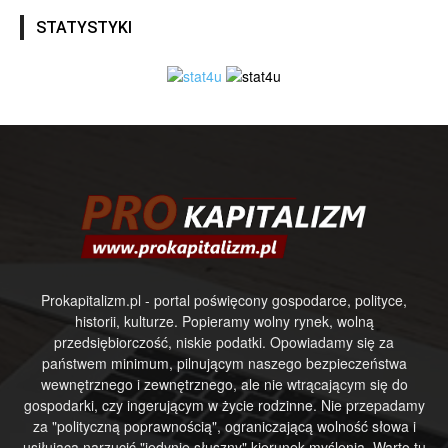
STATYSTYKI
Prokapitalizm.pl - portal poświęcony gospodarce, polityce,
historii, kulturze. Popieramy wolny rynek, wolną
przedsiębiorczość, niskie podatki. Opowiadamy się za
państwem minimum, pilnującym naszego bezpieczeństwa
wewnętrznego i zewnętrznego, ale nie wtrącającym się do
gospodarki, czy ingerującym w życie rodzinne. Nie przepadamy
za "polityczną poprawnością", ograniczającą wolność słowa i
usiłującą narzucić "jedynie słuszny" kierunek myślenia. Warto tu