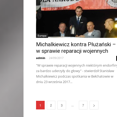
Europa
Michalkiewicz kontra Płużański –
w sprawie reparacji wojennych
admin
-
24/09/2017
"W sprawie reparacji wojennych niektórym endorfin
za bardzo uderzyły do głowy" - stwierdził Stanisław
Michalkiewicz podczas spotkania w Bełchatowie w
dniu 23 września 2017...
...
1
2
3
7