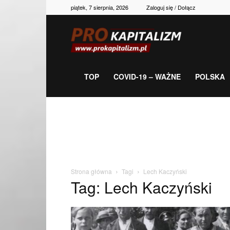
piątek, 7 sierpnia, 2026
Zaloguj się / Dołącz
Prokapitalizm,
gospodarka,
TOP
COVID-19 – WAŻNE
POLSKA
polityka,
historia,
Strona główna
Tagi
Lech Kaczyński
Tag: Lech Kaczyński
newsy