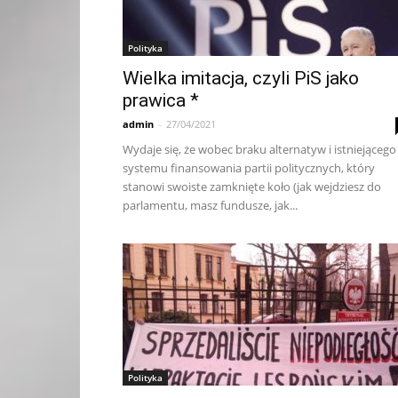
Polityka
Wielka imitacja, czyli PiS jako
prawica *
admin
-
27/04/2021
Wydaje się, że wobec braku alternatyw i istniejącego
systemu finansowania partii politycznych, który
stanowi swoiste zamknięte koło (jak wejdziesz do
parlamentu, masz fundusze, jak...
Polityka