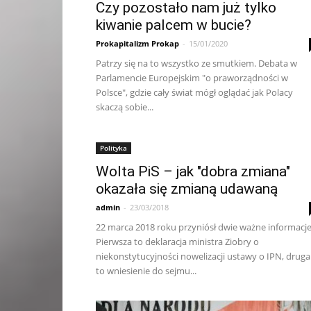
Czy pozostało nam już tylko
kiwanie palcem w bucie?
Prokapitalizm Prokap
-
15/01/2020
Patrzy się na to wszystko ze smutkiem. Debata w
Parlamencie Europejskim "o praworządności w
Polsce", gdzie cały świat mógł oglądać jak Polacy
skaczą sobie...
Polityka
Wolta PiS – jak "dobra zmiana"
okazała się zmianą udawaną
admin
-
23/03/2018
22 marca 2018 roku przyniósł dwie ważne informacje
Pierwsza to deklaracja ministra Ziobry o
niekonstytucyjności nowelizacji ustawy o IPN, druga
to wniesienie do sejmu...