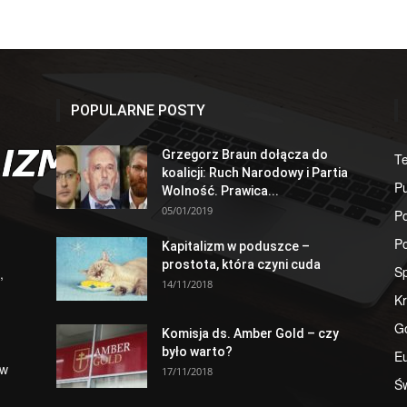
POPULARNE POSTY
Grzegorz Braun dołącza do
T
koalicji: Ruch Narodowy i Partia
Pu
Wolność. Prawica...
05/01/2019
Po
Po
Kapitalizm w poduszce –
prostota, która czyni cuda
S
,
14/11/2018
Kr
G
Komisja ds. Amber Gold – czy
było warto?
E
 w
17/11/2018
Św