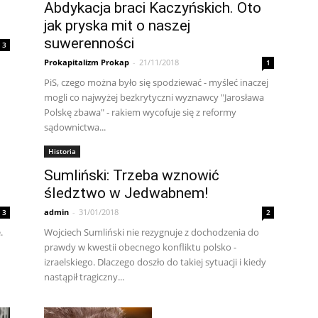
Abdykacja braci Kaczyńskich. Oto
jak pryska mit o naszej
suwerenności
3
Prokapitalizm Prokap
-
21/11/2018
1
PiS, czego można było się spodziewać - myśleć inaczej
mogli co najwyżej bezkrytyczni wyznawcy "Jarosława
Polskę zbawa" - rakiem wycofuje się z reformy
sądownictwa...
Historia
Sumliński: Trzeba wznowić
śledztwo w Jedwabnem!
admin
-
31/01/2018
3
2
.
Wojciech Sumliński nie rezygnuje z dochodzenia do
prawdy w kwestii obecnego konfliktu polsko -
izraelskiego. Dlaczego doszło do takiej sytuacji i kiedy
nastąpił tragiczny...