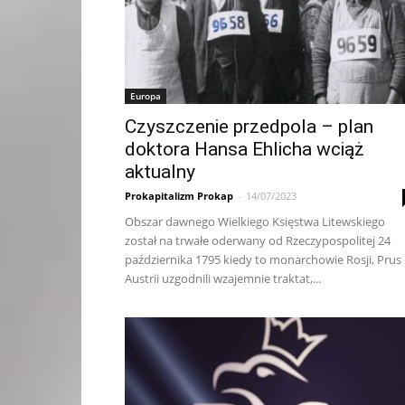
Europa
Czyszczenie przedpola – plan
doktora Hansa Ehlicha wciąż
aktualny
Prokapitalizm Prokap
-
14/07/2023
Obszar dawnego Wielkiego Księstwa Litewskiego
został na trwałe oderwany od Rzeczypospolitej 24
października 1795 kiedy to monarchowie Rosji, Prus 
Austrii uzgodnili wzajemnie traktat,...