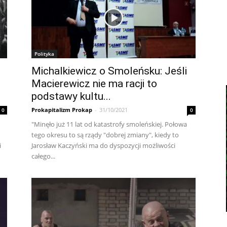
Polityka
Michalkiewicz o Smoleńsku: Jeśli
Macierewicz nie ma racji to
podstawy kultu...
Prokapitalizm Prokap
-
31/10/2021
0
0
"Minęło już 11 lat od katastrofy smoleńskiej. Połowa
tego okresu to są rządy "dobrej zmiany", kiedy to
i
Jarosław Kaczyński ma do dyspozycji możliwości
całego...