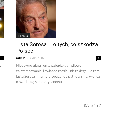
Polityka
Lista Sorosa – o tych, co szkodzą
Polsce
admin
-
30/08/2016
1
3
Niedawno ujawniona, wzbudziła chwilowe
y
zainteresowanie, i gwiazda zgasła - nic takiego. Co tam
Lista Sorosa - mamy propagandę patriotyzmu, wieńce,
msze, latają samoloty. Znowu...
Strona 1 z 7