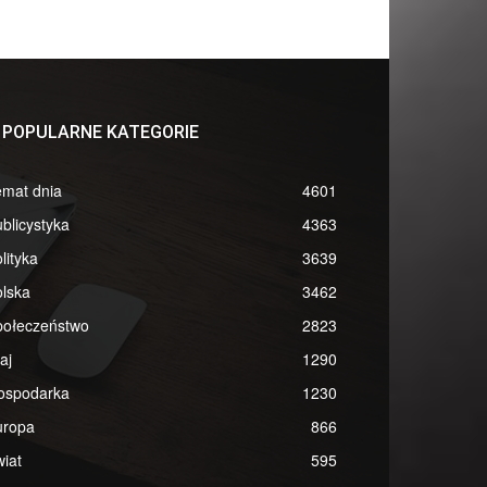
POPULARNE KATEGORIE
emat dnia
4601
blicystyka
4363
lityka
3639
lska
3462
połeczeństwo
2823
aj
1290
ospodarka
1230
uropa
866
iat
595