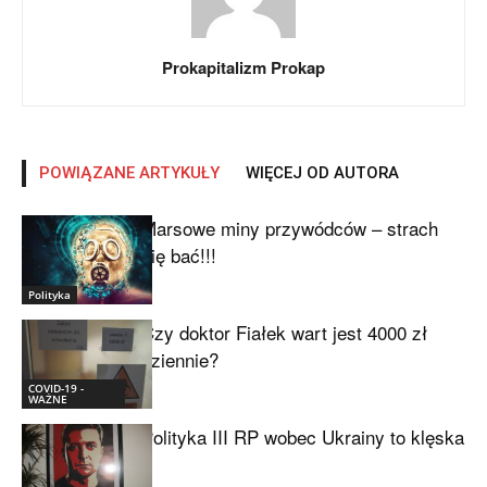
Prokapitalizm Prokap
POWIĄZANE ARTYKUŁY
WIĘCEJ OD AUTORA
Marsowe miny przywódców – strach
się bać!!!
Polityka
Czy doktor Fiałek wart jest 4000 zł
dziennie?
COVID-19 -
WAŻNE
Polityka III RP wobec Ukrainy to klęska