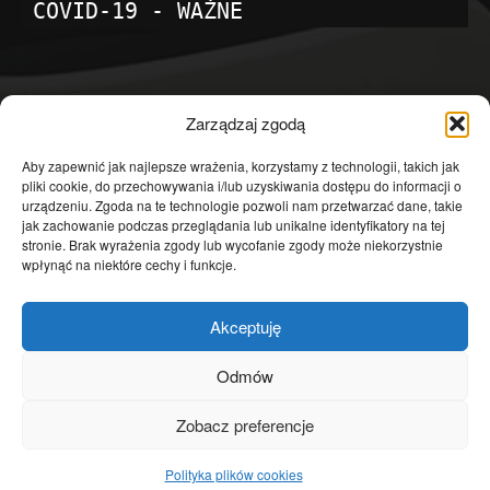
COVID-19 - WAŻNE
POPULARNE KATEGORIE
Zarządzaj zgodą
Temat dnia
4601
Aby zapewnić jak najlepsze wrażenia, korzystamy z technologii, takich jak
pliki cookie, do przechowywania i/lub uzyskiwania dostępu do informacji o
Publicystyka
4363
urządzeniu. Zgoda na te technologie pozwoli nam przetwarzać dane, takie
jak zachowanie podczas przeglądania lub unikalne identyfikatory na tej
Polityka
3639
stronie. Brak wyrażenia zgody lub wycofanie zgody może niekorzystnie
Polska
3462
wpłynąć na niektóre cechy i funkcje.
Społeczeństwo
2823
Akceptuję
Kraj
1290
Gospodarka
1230
Odmów
Europa
866
Zobacz preferencje
Świat
595
Polityka plików cookies