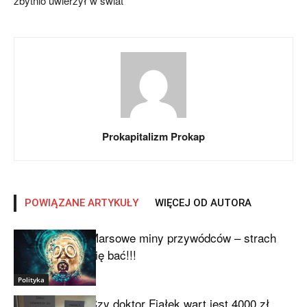
zbytnio uwierzył w świat
Prokapitalizm Prokap
POWIĄZANE ARTYKUŁY
WIĘCEJ OD AUTORA
Marsowe miny przywódców – strach
się bać!!!
Polityka
Czy doktor Fiałek wart jest 4000 zł