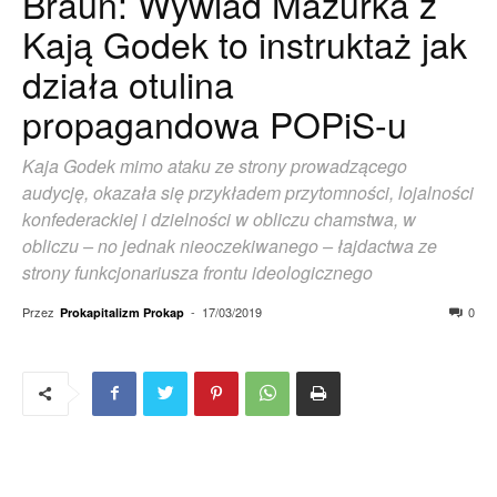
Braun: Wywiad Mazurka z
Kają Godek to instruktaż jak
działa otulina
propagandowa POPiS-u
Kaja Godek mimo ataku ze strony prowadzącego
audycję, okazała się przykładem przytomności, lojalności
konfederackiej i dzielności w obliczu chamstwa, w
obliczu – no jednak nieoczekiwanego – łajdactwa ze
strony funkcjonariusza frontu ideologicznego
Przez
-
17/03/2019
0
Prokapitalizm Prokap