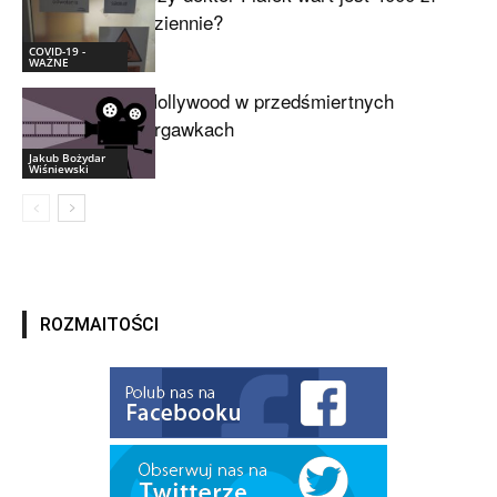
dziennie?
COVID-19 -
WAŻNE
Hollywood w przedśmiertnych
drgawkach
Jakub Bożydar
Wiśniewski
ROZMAITOŚCI