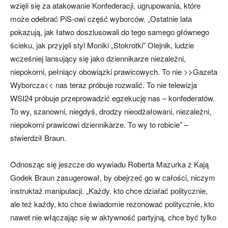
wzięli się za atakowanie Konfederacji, ugrupowania, które
może odebrać PiS-owi część wyborców. „Ostatnie lata
pokazują, jak łatwo doszlusowali do tego samego głównego
ścieku, jak przyjęli styl Moniki „Stokrotki” Olejnik, ludzie
wcześniej lansujący się jako dziennikarze niezależni,
niepokorni, pełniący obowiązki prawicowych. To nie >>Gazeta
Wyborcza<< nas teraz próbuje rozwalić. To nie telewizja
WSI24 próbuje przeprowadzić egzekucję nas – konfederatów.
To wy, szanowni, niegdyś, drodzy nieodżałowani, niezależni,
niepokorni prawicowi dziennikarze. To wy to robicie” –
stwierdził Braun.
Odnosząc się jeszcze do wywiadu Roberta Mazurka z Kają
Godek Braun zasugerował, by obejrzeć go w całości, niczym
instruktaż manipulacji. „Każdy, kto chce działać politycznie,
ale też każdy, kto chce świadomie rezonować politycznie, kto
nawet nie włączając się w aktywność partyjną, chce być tylko