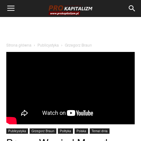
Strona główna
Publicystyka
Grzegorz Braun
Publicystyka
Grzegorz Braun
Polityka
Polska
Temat dnia