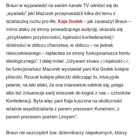
Braun w wypowiedzi na swoim kanale TV odniósł się do
„wywiadu” jaki Mazurek przeprowadził kilka dni temu z
działaczką ruchu pro-life.
Kaja Godek
– jak zauważył Braun –
mimo ataku ze strony prowadzącego audycję, okazała się
„przykładem przytomności, lojalności konfederackiej i
dzielności w obliczu chamstwa, w obliczu – no jednak
nieoczekiwanego – łajdactwa ze strony funkcjonariusza frontu
ideologicznego”. I dalej mówi: „Używam słowa >>lojalność<<,
bo funkcjonariusz Mazurek wystawiał pani Kai Godek kolejne
piłeczki. Rzucał kolejne piłeczki obliczając to, intuicyjnie
pewnie, na taki efekt, że ona mianowicie odetnie się, potępi
albo też zniuansuje swój stosunek do kogoś z nas – członków
Konfederacji. Była więc pani Kaja kuszona na okoliczność
właśnie współdziałania z panem prezesem Korwinem, z
panem prezesem posłem Liroyem”.
Braun nie oszczędził tzw. dziennikarzy niepokornych, którzy