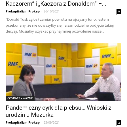
Kaczorem” i „Kaczora z Donaldem” –...
Prokapitalizm Prokap
-
26/10/2021
0
"Donald Tusk zgłosił zamiar powrotu na ojczyzny łono. Jestem
przekonany, że nie odważyłby się na samodzielne podjęcie takiej
decyzji. Musiałby uzyskać przynajmniej pozwolenie nasze...
COVID-19 - WAŻNE
Pandemiczny cyrk dla plebsu… Wnioski z
urodzin u Mazurka
Prokapitalizm Prokap
-
23/09/2021
2