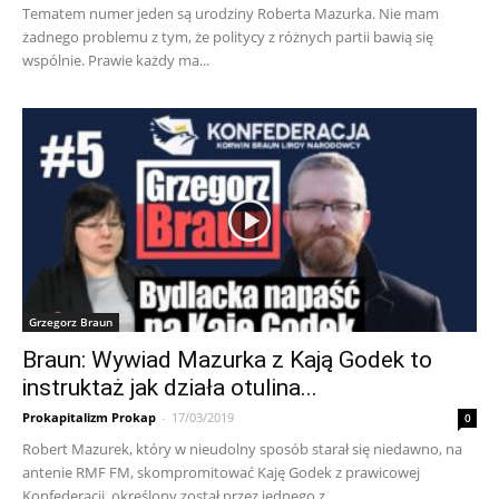
Tematem numer jeden są urodziny Roberta Mazurka. Nie mam
żadnego problemu z tym, że politycy z różnych partii bawią się
wspólnie. Prawie każdy ma...
Grzegorz Braun
Braun: Wywiad Mazurka z Kają Godek to
instruktaż jak działa otulina...
Prokapitalizm Prokap
-
17/03/2019
0
Robert Mazurek, który w nieudolny sposób starał się niedawno, na
antenie RMF FM, skompromitować Kaję Godek z prawicowej
Konfederacji, określony został przez jednego z...