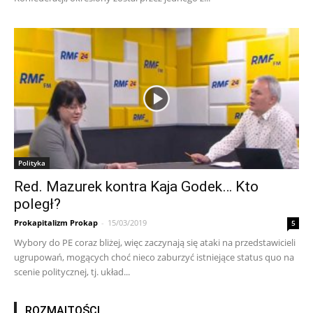
Polityka
Red. Mazurek kontra Kaja Godek… Kto
poległ?
Prokapitalizm Prokap
-
15/03/2019
5
Wybory do PE coraz bliżej, więc zaczynają się ataki na przedstawicieli
ugrupowań, mogących choć nieco zaburzyć istniejące status quo na
scenie politycznej, tj. układ...
ROZMAITOŚCI