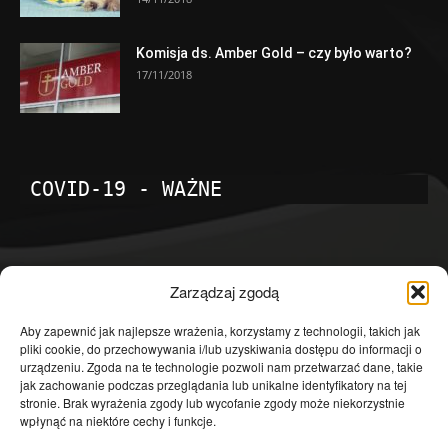
Komisja ds. Amber Gold – czy było warto?
17/11/2018
COVID-19 - WAŻNE
POPULARNE KATEGORIE
Zarządzaj zgodą
Temat dnia
4601
Aby zapewnić jak najlepsze wrażenia, korzystamy z technologii, takich jak
pliki cookie, do przechowywania i/lub uzyskiwania dostępu do informacji o
Publicystyka
4363
urządzeniu. Zgoda na te technologie pozwoli nam przetwarzać dane, takie
jak zachowanie podczas przeglądania lub unikalne identyfikatory na tej
Polityka
3639
stronie. Brak wyrażenia zgody lub wycofanie zgody może niekorzystnie
Polska
3462
wpłynąć na niektóre cechy i funkcje.