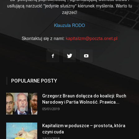
usiłującą narzucić "jedynie słuszny" kierunek myślenia. Warto tu
zajrzeć!
Klauzula RODO
Skontaktuj się z nami:
kapitalizm@poczta.onet.pl
POPULARNE POSTY
Grzegorz Braun dołącza do koalicji: Ruch
Narodowy i Partia Wolność. Prawica...
05/01/2019
Kapitalizm w poduszce – prostota, która
czyni cuda
14/11/2018