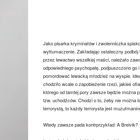
Jako pisarka kryminałów i zwolenniczka spisko
wytłumaczenie. Zakładając ostateczny podbój 
przez lewactwo wszelkiej maści, należało zawc
odpowiedniego psychopatę, podpuszczono go i 
pomordować lewacką młodzież na wyspie. Idealn
chodziło wcale o zapobieżenie rzezi, jakieś ofi
którego od tamtej pory zawsze będzie można 
tzw. uchodźców. Chodzi o to, żeby nie można by
terrorystą, to każdy terrorysta jest muzułmani
Wtedy zawsze pada kontrprzykład: A Breivik?