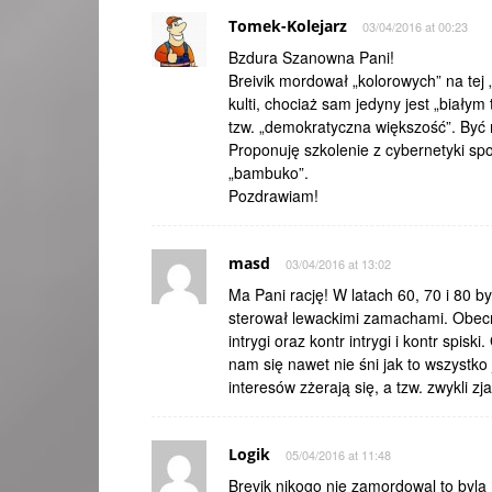
Tomek-Kolejarz
03/04/2016 at 00:23
Bzdura Szanowna Pani!
Breivik mordował „kolorowych” na tej „
kulti, chociaż sam jedyny jest „białym
tzw. „demokratyczna większość”. Być 
Proponuję szkolenie z cybernetyki spo
„bambuko”.
Pozdrawiam!
masd
03/04/2016 at 13:02
Ma Pani rację! W latach 60, 70 i 80 
sterował lewackimi zamachami. Obecnie
intrygi oraz kontr intrygi i kontr spis
nam się nawet nie śni jak to wszystko
interesów zżerają się, a tzw. zwykli z
Logik
05/04/2016 at 11:48
Brevik nikogo nie zamordowal to by