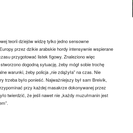
wej teorii dziejów widzę tylko jedno sensowne
Europy przez dzikie arabskie hordy intensywnie wspierane
zasu przygotować listek figowy. Znaleziono więc
stworzono dogodną sytuację, żeby mógł sobie trochę
e warunki, żeby policja „nie zdążyła” na czas. Nie
ary trzeba było ponieść. Najważniejszy był sam Breivik,
przypominać przy każdej masakrze dokonywanej przez
ło twierdzić, że jeśli nawet nie „każdy muzułmanin jest
nem”.