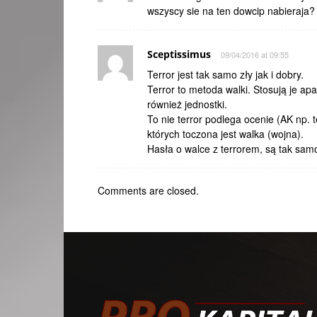
wszyscy sie na ten dowcip nabieraja?
Sceptissimus
09/04/2016 at 09:55
Terror jest tak samo zły jak i dobry.
Terror to metoda walki. Stosują je ap
również jednostki.
To nie terror podlega ocenie (AK np. te
których toczona jest walka (wojna).
Hasła o walce z terrorem, są tak samo 
Comments are closed.