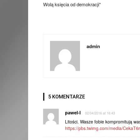
Wolą księcia od demokracji*
admin
5 KOMENTARZE
pawel-l
02/04/2016 at 16:43
Litości. Wasze fobie kompromitują was
https://pbs.twimg.com/media/CekaT6