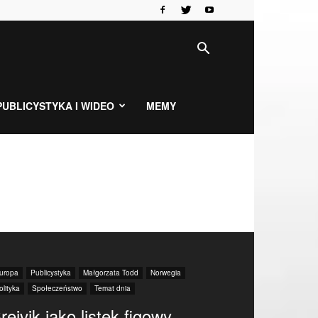
PUBLICYSTYKA I WIDEO
MEMY
uropa
Publicystyka
Małgorzata Todd
Norwegia
olityka
Społeczeństwo
Temat dnia
reivik jako listek figowy