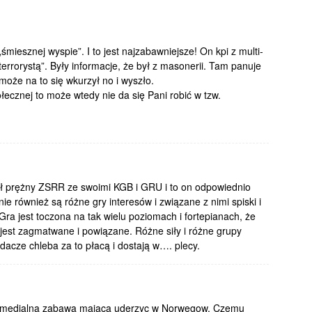
śmiesznej wyspie”. I to jest najzabawniejsze! On kpi z multi-
 terrorystą”. Były informacje, że był z masonerii. Tam panuje
może na to się wkurzył no i wyszło.
łecznej to może wtedy nie da się Pani robić w tzw.
był prężny ZSRR ze swoimi KGB i GRU i to on odpowiednio
 również są różne gry interesów i związane z nimi spiski i
ki. Gra jest toczona na tak wielu poziomach i fortepianach, że
 jest zagmatwane i powiązane. Różne siły i różne grupy
jadacze chleba za to płacą i dostają w…. plecy.
la medialna zabawa majaca uderzyc w Norwegow. Czemu