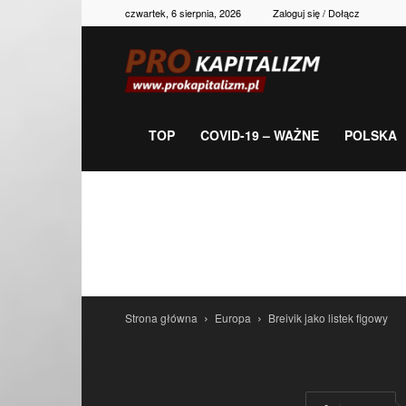
czwartek, 6 sierpnia, 2026
Zaloguj się / Dołącz
Prokapitalizm,
gospodarka,
TOP
COVID-19 – WAŻNE
POLSKA
polityka,
historia,
Strona główna
Europa
Breivik jako listek figowy
newsy