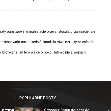
araty państwowe w majestacie prawa; stosują organizacje, ale
ż stosowała terror, kościół katolicki również) – tylko cele dla
idiotyczne jak te o walce o pokój, lub wojnie z wojnami.
POPULARNE POSTY
Grzegorz Braun dołącza do