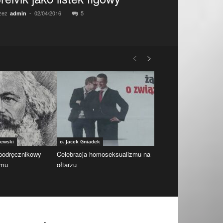
zez
-
02/04/2016
5
admin
iewski
o. Jacek Gniadek
 podręcznikowy
Celebracja homoseksualizmu na
zmu
ołtarzu