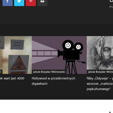
Pr
E
Jakub Bożydar Wiśniewski
Jakub Bożydar Wiśn
ek wart jest 4000
Hollywood w przedśmiertnych
Niby-„Odyseja” –
drgawkach
wzorzec „marksi
popkulturowego”