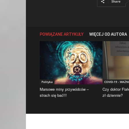
Share
POWIĄZANE ARTYKUŁY
WIĘCEJ OD AUTORA
Polityka
COVID-19 - WAŻN
Marsowe miny przywódców –
Czy doktor Fiał
strach się bać!!!
zł dziennie?