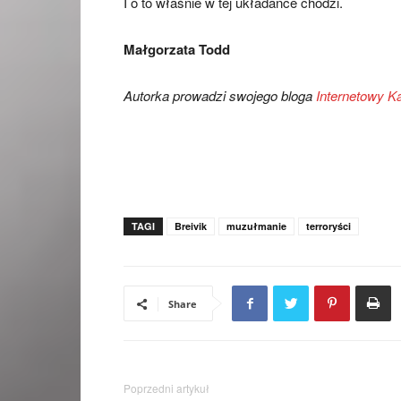
I o to właśnie w tej układance chodzi.
Małgorzata Todd
Autorka prowadzi swojego bloga
Internetowy K
TAGI
Breivik
muzułmanie
terroryści
Share
Poprzedni artykuł