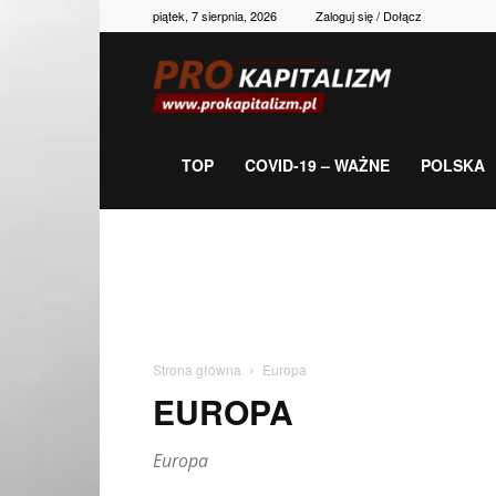
piątek, 7 sierpnia, 2026
Zaloguj się / Dołącz
Prokapitalizm,
gospodarka,
TOP
COVID-19 – WAŻNE
POLSKA
polityka,
historia,
Strona główna
Europa
EUROPA
newsy
Europa