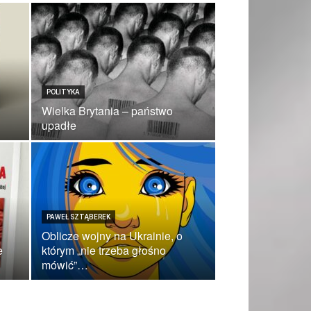
POLITYKA
Wielka Brytania – państwo
upadłe
PAWEŁ SZTĄBEREK
Oblicze wojny na Ukrainie, o
e
którym „nie trzeba głośno
mówić”…