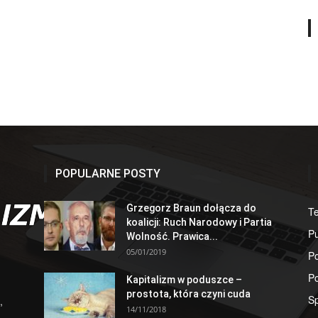
POPULARNE POSTY
Grzegorz Braun dołącza do
T
koalicji: Ruch Narodowy i Partia
Pu
Wolność. Prawica...
05/01/2019
Po
Po
Kapitalizm w poduszce –
prostota, która czyni cuda
S
,
14/11/2018