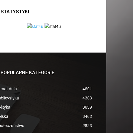
STATYSTYKI
POPULARNE KATEGORIE
emat dnia
4601
blicystyka
4363
lityka
3639
lska
3462
połeczeństwo
2823