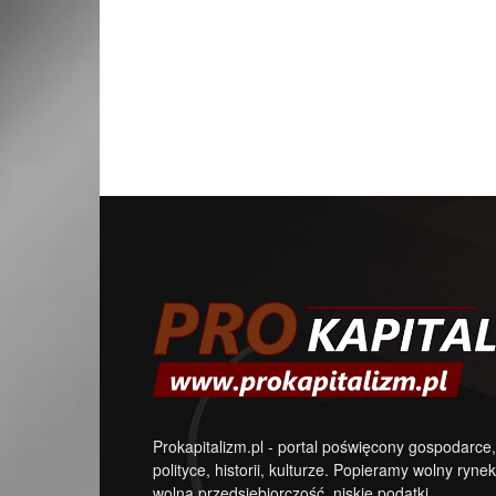
Prokapitalizm.pl - portal poświęcony gospodarce,
polityce, historii, kulturze. Popieramy wolny rynek
wolną przedsiębiorczość, niskie podatki.