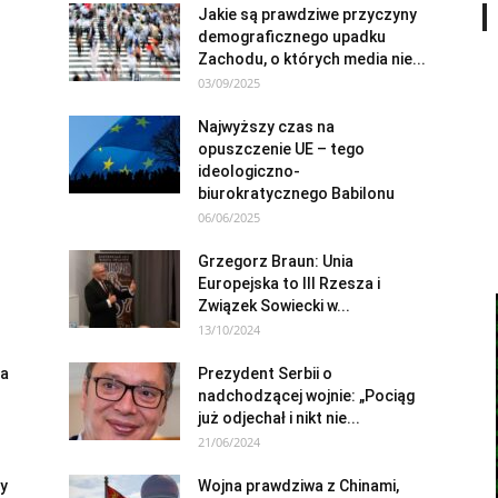
Jakie są prawdziwe przyczyny
demograficznego upadku
Zachodu, o których media nie...
03/09/2025
Najwyższy czas na
opuszczenie UE – tego
ideologiczno-
biurokratycznego Babilonu
06/06/2025
Grzegorz Braun: Unia
Europejska to III Rzesza i
Związek Sowiecki w...
13/10/2024
na
Prezydent Serbii o
nadchodzącej wojnie: „Pociąg
już odjechał i nikt nie...
21/06/2024
my
Wojna prawdziwa z Chinami,