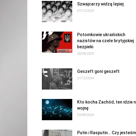
Szwajcarzy widzą lepiej
07/12/2025
Potomkowie ukraińskich
nazistów na czele brytyjskiej
bezpieki
28/06/2025
Geszeft goni geszeft
21/12/2024
Kto kocha Zachód, ten idzie 
wojnę
03/09/2024
Putin i Rasputin… Czy jesteś