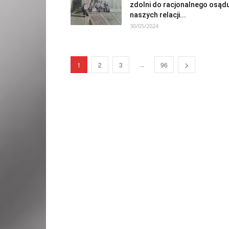
zdolni do racjonalnego osąd
naszych relacji...
30/05/2024
...
1
2
3
96