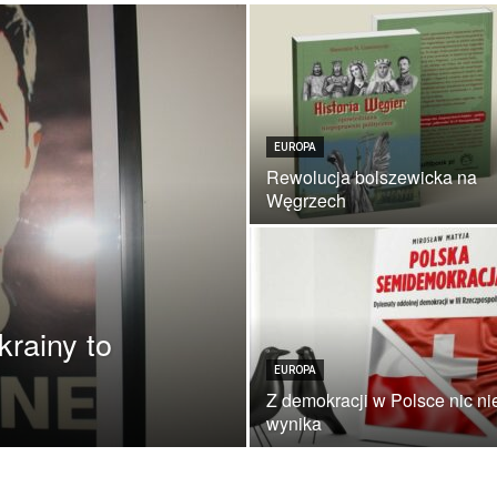
EUROPA
Rewolucja bolszewicka na
Węgrzech
krainy to
EUROPA
Z demokracji w Polsce nic ni
wynika