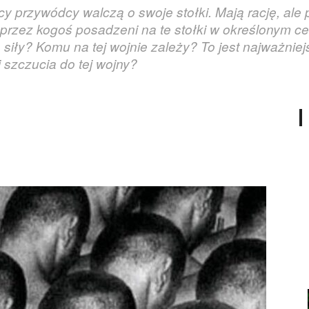
 przywódcy walczą o swoje stołki. Mają rację, ale po
 przez kogoś posadzeni na te stołki w określonym cel
 siły? Komu na tej wojnie zależy? To jest najważnie
j szczucia do tej wojny?