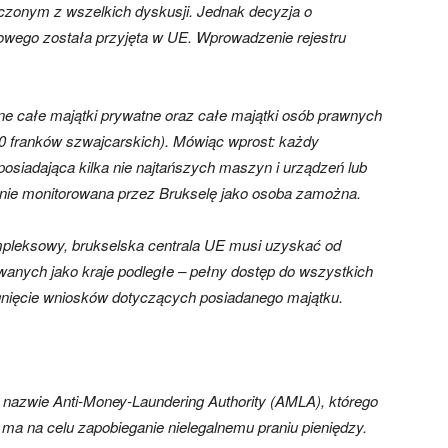
uczonym z wszelkich dyskusji. Jednak decyzja o
wego została przyjęta w UE. Wprowadzenie rejestru
.
e całe majątki prywatne oraz całe majątki osób prawnych
00 franków szwajcarskich). Mówiąc wprost: każdy
posiadająca kilka nie najtańszych maszyn i urządzeń lub
lnie monitorowana przez Brukselę jako osoba zamożna.
pleksowy, brukselska centrala UE musi uzyskać od
anych jako kraje podległe – pełny dostęp do wszystkich
ągnięcie wniosków dotyczących posiadanego majątku.
 nazwie Anti-Money-Laundering Authority (AMLA), którego
 ma na celu zapobieganie nielegalnemu praniu pieniędzy.