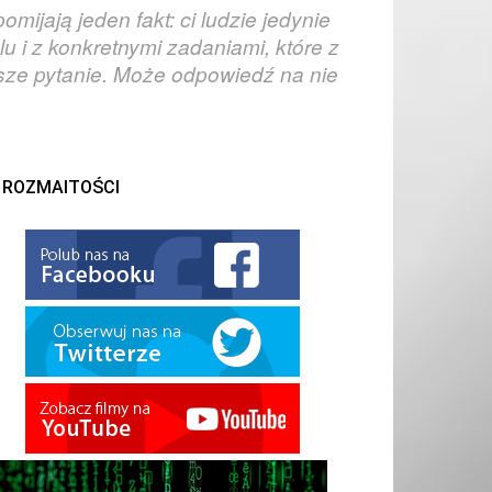
mijają jeden fakt: ci ludzie jedynie
u i z konkretnymi zadaniami, które z
jsze pytanie. Może odpowiedź na nie
ROZMAITOŚCI