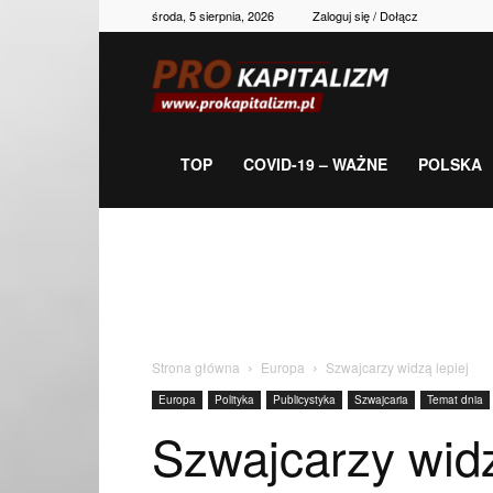
środa, 5 sierpnia, 2026
Zaloguj się / Dołącz
Prokapitalizm,
gospodarka,
TOP
COVID-19 – WAŻNE
POLSKA
polityka,
historia,
Strona główna
Europa
Szwajcarzy widzą lepiej
Europa
Polityka
Publicystyka
Szwajcaria
Temat dnia
newsy
Szwajcarzy widz