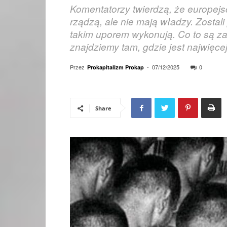
Komentatorzy twierdzą, że europejscy
rządzą, ale nie mają władzy. Zostali
takim uporem wykonują. Co to są za
znajdziemy tam, gdzie jest najwięce
Przez
-
07/12/2025
0
Prokapitalizm Prokap
Share