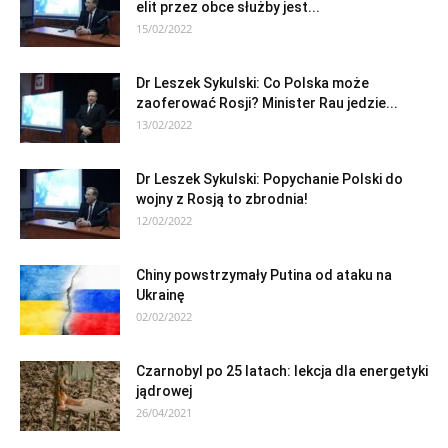
elit przez obce służby jest...
15/02/2022
Dr Leszek Sykulski: Co Polska może
zaoferować Rosji? Minister Rau jedzie...
13/02/2022
Dr Leszek Sykulski: Popychanie Polski do
wojny z Rosją to zbrodnia!
12/02/2022
Chiny powstrzymały Putina od ataku na
Ukrainę
02/02/2022
Czarnobyl po 25 latach: lekcja dla energetyki
jądrowej
26/04/2021