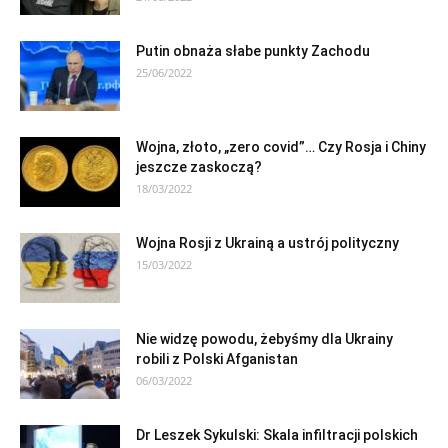
Putin obnaża słabe punkty Zachodu
25/06/2022
Wojna, złoto, „zero covid”… Czy Rosja i Chiny
jeszcze zaskoczą?
18/03/2022
Wojna Rosji z Ukrainą a ustrój polityczny
15/03/2022
Nie widzę powodu, żebyśmy dla Ukrainy
robili z Polski Afganistan
06/03/2022
Dr Leszek Sykulski: Skala infiltracji polskich