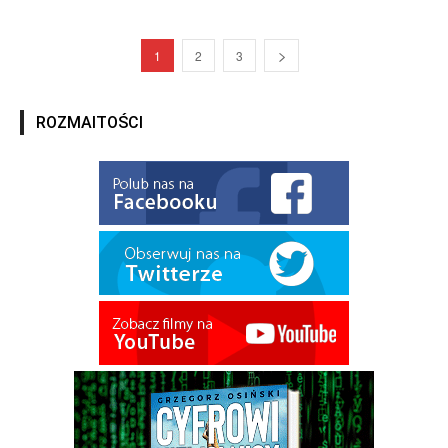
1
2
3
ROZMAITOŚCI