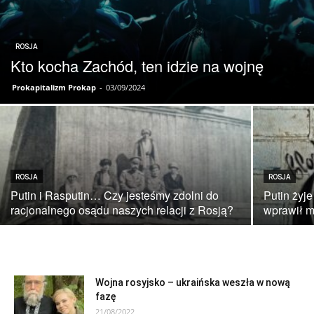
ROSJA
Kto kocha Zachód, ten idzie na wojnę
Prokapitalizm Prokap
-
03/09/2024
ROSJA
ROSJA
Putin i Rasputin… Czy jesteśmy zdolni do
Putin żyje
racjonalnego osądu naszych relacji z Rosją?
wprawił m
Wojna rosyjsko – ukraińska weszła w nową
fazę
21/08/2022