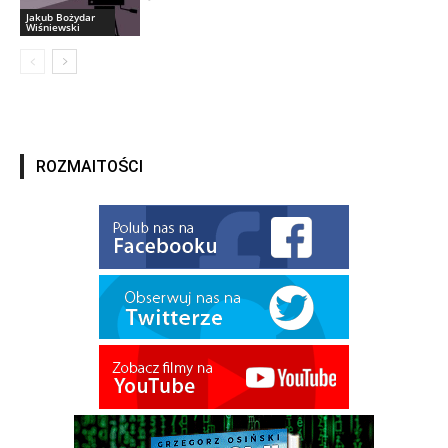
Jakub Bożydar
Wiśniewski
ROZMAITOŚCI