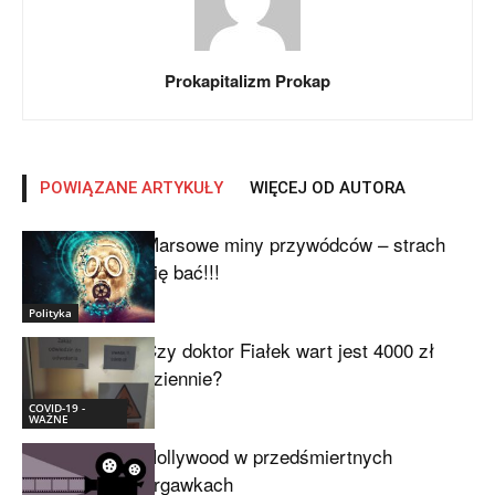
Prokapitalizm Prokap
POWIĄZANE ARTYKUŁY
WIĘCEJ OD AUTORA
Marsowe miny przywódców – strach
się bać!!!
Polityka
Czy doktor Fiałek wart jest 4000 zł
dziennie?
COVID-19 -
WAŻNE
Hollywood w przedśmiertnych
drgawkach