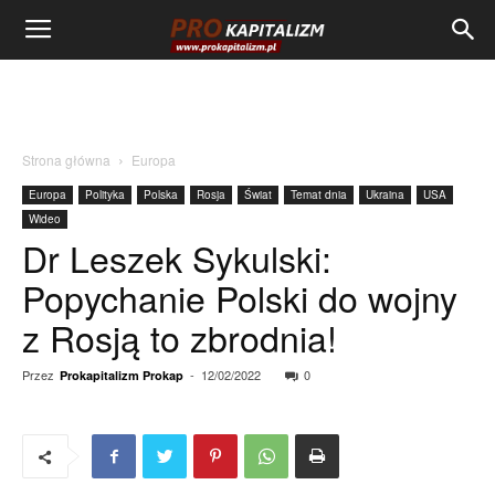
Strona główna
Europa
Europa
Polityka
Polska
Rosja
Świat
Temat dnia
Ukraina
USA
Wideo
Dr Leszek Sykulski:
Popychanie Polski do wojny
z Rosją to zbrodnia!
Przez
-
12/02/2022
0
Prokapitalizm Prokap