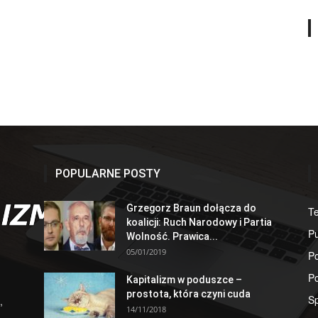
POPULARNE POSTY
Grzegorz Braun dołącza do
T
koalicji: Ruch Narodowy i Partia
Pu
Wolność. Prawica...
05/01/2019
Po
Po
Kapitalizm w poduszce –
prostota, która czyni cuda
S
,
14/11/2018