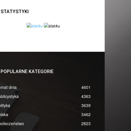
STATYSTYKI
POPULARNE KATEGORIE
emat dnia
4601
blicystyka
4363
lityka
3639
lska
3462
połeczeństwo
2823