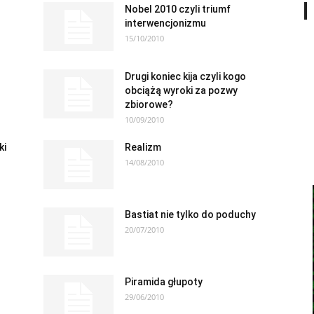
Nobel 2010 czyli triumf
interwencjonizmu
15/10/2010
Drugi koniec kija czyli kogo
obciążą wyroki za pozwy
zbiorowe?
10/09/2010
ki
Realizm
14/08/2010
Bastiat nie tylko do poduchy
20/07/2010
Piramida głupoty
29/06/2010