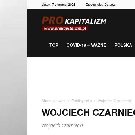
piątek, 7 sierpnia, 2026
Zaloguj się / Dołącz
Prokapitalizm,
gospodarka,
TOP
COVID-19 – WAŻNE
POLSKA
polityka,
historia,
Strona główna
Publicystyka
Wojciech Czarniecki
WOJCIECH CZARNIE
newsy
Wojciech Czarniecki