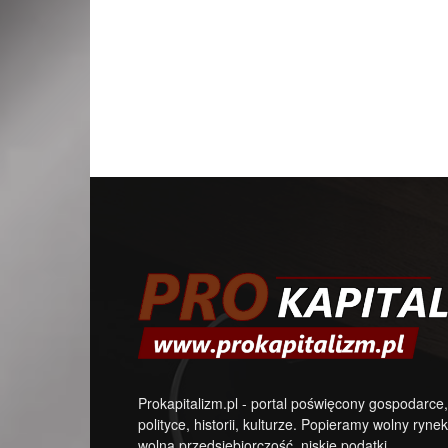
Prokapitalizm.pl - portal poświęcony gospodarce,
polityce, historii, kulturze. Popieramy wolny rynek
wolną przedsiębiorczość, niskie podatki.