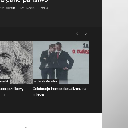
zez
-
13/11/2010
3
admin
iewski
o. Jacek Gniadek
 podręcznikowy
Celebracja homoseksualizmu na
zmu
ołtarzu