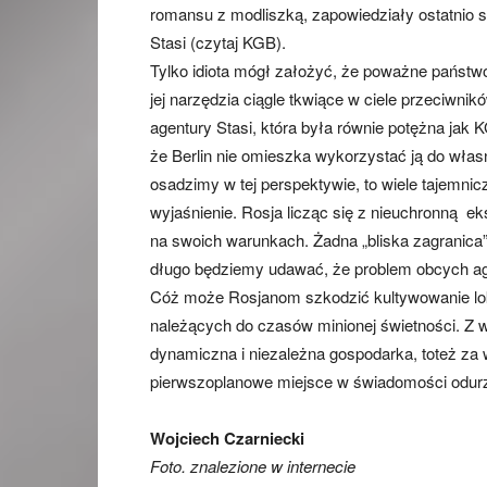
romansu z modliszką, zapowiedziały ostatnio s
Stasi (czytaj KGB).
Tylko idiota mógł założyć, że poważne państwo
jej narzędzia ciągle tkwiące w ciele przeciwnik
agentury Stasi, która była równie potężna jak 
że Berlin nie omieszka wykorzystać ją do włas
osadzimy w tej perspektywie, to wiele tajemni
wyjaśnienie. Rosja licząc się z nieuchronną ek
na swoich warunkach. Żadna „bliska zagranica”
długo będziemy udawać, że problem obcych agen
Cóż może Rosjanom szkodzić kultywowanie lok
należących do czasów minionej świetności. Z 
dynamiczna i niezależna gospodarka, toteż za w
pierwszoplanowe miejsce w świadomości odurz
Wojciech Czarniecki
Foto. znalezione w internecie