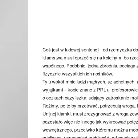
Coś jest w ludowej sentencji : od rzemyczka d
kłamstwa musi oprzeć się na kolejnym, bo rzec
wspólnego. Podobnie, jedna zbrodnia, pociąga z
fizycznie wszystkich ich nośników.
Tylu wokół mnie ludzi mądrych, szlachetnych, 
wyjątkami – kopie znane z PRL-u, profesorowie
o oczkach bazyliszka, udający zatroskanie mo
Reżimy, po to by przetrwać, potrzebują wroga.
Unijnej klamki, musi zrezygnować z wroga zew
pozostało więc nic innego jak wykreować potę
wewnętrznego, przeciwko któremu można mobi
publiczną, usprawniać mobilność „młodych wy