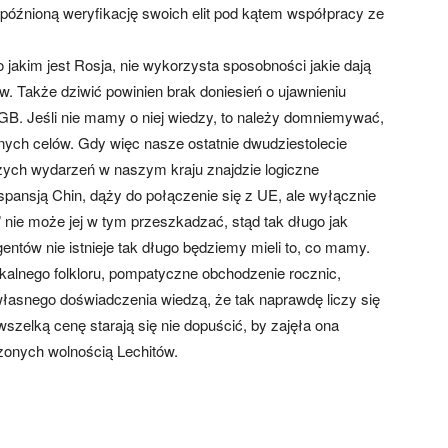
późnioną weryfikację swoich elit pod kątem współpracy ze
 jakim jest Rosja, nie wykorzysta sposobności jakie dają
ów. Także dziwić powinien brak doniesień o ujawnieniu
KGB. Jeśli nie mamy o niej wiedzy, to należy domniemywać,
nych celów. Gdy więc nasze ostatnie dwudziestolecie
czych wydarzeń w naszym kraju znajdzie logiczne
spansją Chin, dąży do połączenie się z UE, ale wyłącznie
 nie może jej w tym przeszkadzać, stąd tak długo jak
tów nie istnieje tak długo będziemy mieli to, co mamy.
alnego folkloru, pompatyczne obchodzenie rocznic,
własnego doświadczenia wiedzą, że tak naprawdę liczy się
szelką cenę starają się nie dopuścić, by zajęła ona
onych wolnością Lechitów.