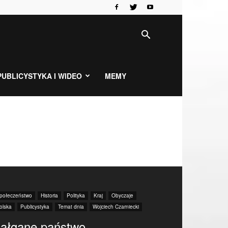
PUBLICYSTYKA I WIDEO
MEMY
połeczeństwo
Historia
Polityka
Kraj
Obyczaje
olska
Publicystyka
Temat dnia
Wojciech Czarniecki
ałgane państwo