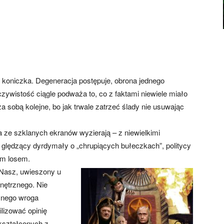
o koniczka. Degeneracja postępuje, obrona jednego
zywistość ciągle podważa to, co z faktami niewiele miało
a sobą kolejne, bo jak trwale zatrzeć ślady nie usuwając
a ze szklanych ekranów wyzierają – z niewielkimi
 ględzący dyrdymały o „chrupiących bułeczkach”, politycy
im losem.
 Nasz, uwieszony u
nętrznego. Nie
żnego wroga
lizować opinię
kształconych z