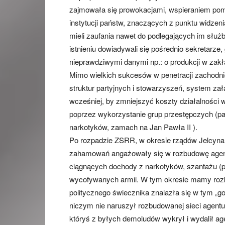
zajmowała się prowokacjami, wspieraniem pomysł
instytucji państw, znaczących z punktu widzenia
mieli zaufania nawet do podlegających im służb 
istnieniu dowiadywali się pośrednio sekretarz
nieprawdziwymi danymi np.: o produkcji w zakł
Mimo wielkich sukcesów w penetracji zachodni
struktur partyjnych i stowarzyszeń, system za
wcześniej, by zmniejszyć koszty działalnośc
poprzez wykorzystanie grup przestępczych (pa
narkotyków, zamach na Jan Pawła II ).
Po rozpadzie ZSRR, w okresie rządów Jelcyna,
zahamowań angażowały się w rozbudowę agend
ciągnących dochody z narkotyków, szantażu (pr
wycofywanych armii. W tym okresie mamy rozkw
politycznego świecznika znalazła się w tym 
niczym nie naruszył rozbudowanej sieci agentur
któryś z byłych demoludów wykrył i wydalił a