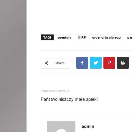
TAGI
agentura
III RP
order orła białego
pa
Share
Poprzedni artykuł
Państwo niszczy małe apteki
admin