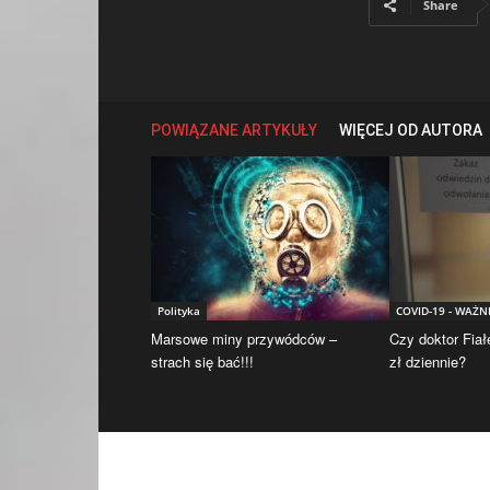
Share
POWIĄZANE ARTYKUŁY
WIĘCEJ OD AUTORA
Polityka
COVID-19 - WAŻN
Marsowe miny przywódców –
Czy doktor Fiał
strach się bać!!!
zł dziennie?