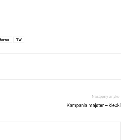
ństwo
TW
Następny artykuł
Kampania majster – klepki