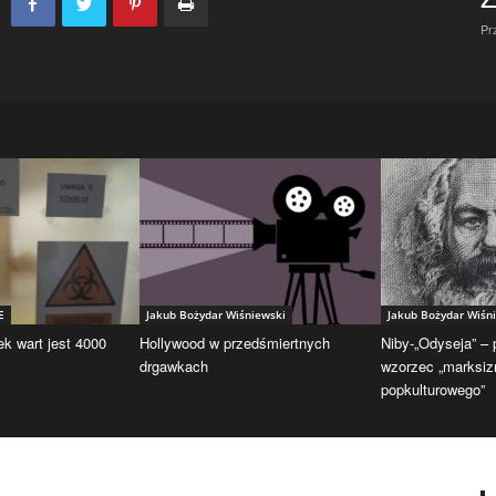
Pr
E
Jakub Bożydar Wiśniewski
Jakub Bożydar Wiśn
ek wart jest 4000
Hollywood w przedśmiertnych
Niby-„Odyseja” –
drgawkach
wzorzec „marksi
popkulturowego”