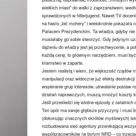
wielkich miast” do walki z zaprzaństwem, wed
sprawdzonych w hitlerjugend. Nawet TV doceni
na hasło „bić mohery” i wielokrotnie pokazała 
Pałacem Prezydenckim. Ta władza, gdyby nie 
musiałaby go sobie stworzyć. Gdy jedynym u
dążeniu do władzy jest jej przechwycenie, a p
każdą cenę, to głównym narzędziem, musi być 
kłamstwo w zaparte.
Jestem realistą i wiem, że większość rządów ma
manipulacji oraz widoczne już efekty destrukcj
wspieranie grup interesów, utrwalanie postaw
działań naprawczych, muszą mnożyć koszty k
Jeśli prześledzi się istotne epizody z ostatnich
Ten opór ma swoje głębsze przyczyny i musi 
(dokonując znacznych skrótów myślowych) ist
rozbudowana sieć agentury przenikającą wszys
współpracowników (w byłym NRD – co trzecia do