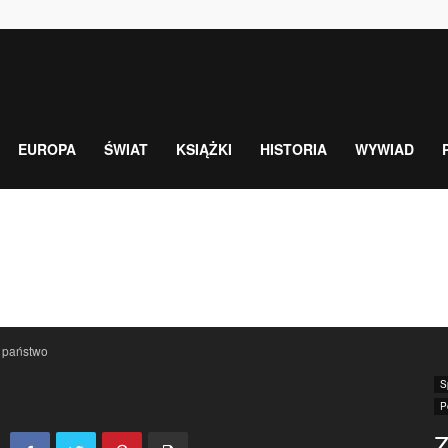
EUROPA
ŚWIAT
KSIĄŻKI
HISTORIA
WYWIAD
 państwo
S
P
Z