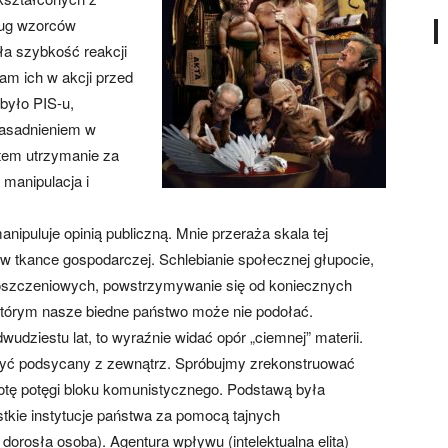
ług wzorców
ła szybkość reakcji
nam ich w akcji przed
było PIS-u,
zasadnieniem w
otem utrzymanie za
manipulacja i
nipuluje opinią publiczną. Mnie przeraża skala tej
i w tkance gospodarczej. Schlebianie społecznej głupocie,
 roszczeniowych, powstrzymywanie się od koniecznych
tórym nasze biedne państwo może nie podołać.
 dwudziestu lat, to wyraźnie widać opór „ciemnej” materii.
być podsycany z zewnątrz. Spróbujmy zrekonstruować
otę potęgi bloku komunistycznego. Podstawą była
tkie instytucje państwa za pomocą tajnych
rosła osoba). Agentura wpływu (intelektualna elita)