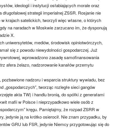
ów, ideologii i instytucji osłabiających morale oraz
 długofalowej strategii imperialnej ZSSR. Rosjanie nie
w krajach satelickich, tworzyli więc własne, o których
e, gdy na naradach w Moskwie zarzucano im, że dysponują
adzie X.
ch uniwersytetów, mediów, środowisk opiniotwórczych,
łamał się z powodu niewydolności gospodarczej. Już
i wywrotowej, wprowadzono zasadę samofinansowania
trz afera żelazo, nadzorowanie kanałów przemytu
 pozbawione nadzoru i wsparcia struktury wywiadu, bez
 „gospodarczych”, tworząc rozległe sieci gangów
zejęte akta TW) i handlu bronią, do spółki z generałami
it mafii w Polsce i nieprzypadkowo wiele osób z
„gospodarczym” kręgu. Pamiętajmy, że rozpad ZSRR w
y, jedynie ją na krótko osierocił. Nie znam przypadku, by
gentów GRU lub FSR, jedynie Niemcy przygotowując się do