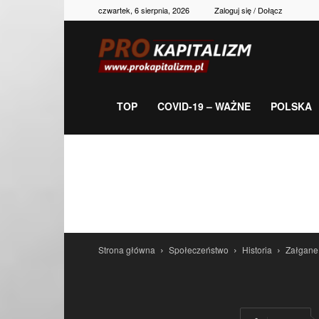
czwartek, 6 sierpnia, 2026
Zaloguj się / Dołącz
Prokapitalizm,
gospodarka,
TOP
COVID-19 – WAŻNE
POLSKA
polityka,
historia,
Strona główna
Społeczeństwo
Historia
Załgane
newsy