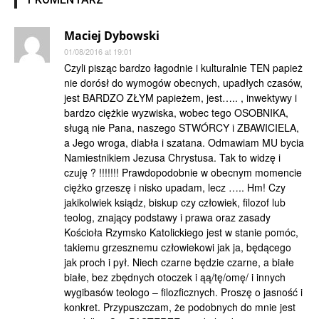
Maciej Dybowski
01/08/2016 at 19:01
Czyli pisząc bardzo łagodnie i kulturalnie TEN papież
nie dorósł do wymogów obecnych, upadłych czasów,
jest BARDZO ZŁYM papieżem, jest….. , inwektywy i
bardzo ciężkie wyzwiska, wobec tego OSOBNIKA,
sługą nie Pana, naszego STWÓRCY i ZBAWICIELA,
a Jego wroga, diabła i szatana. Odmawiam MU bycia
Namiestnikiem Jezusa Chrystusa. Tak to widzę i
czuję ? !!!!!!! Prawdopodobnie w obecnym momencie
ciężko grzeszę i nisko upadam, lecz ….. Hm! Czy
jakikolwiek ksiądz, biskup czy człowiek, filozof lub
teolog, znający podstawy i prawa oraz zasady
Kościoła Rzymsko Katolickiego jest w stanie pomóc,
takiemu grzesznemu człowiekowi jak ja, będącego
jak proch i pył. Niech czarne będzie czarne, a białe
białe, bez zbędnych otoczek i ąą/tę/omę/ i innych
wygibasów teologo – filozficznych. Proszę o jasność i
konkret. Przypuszczam, że podobnych do mnie jest