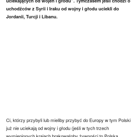
uciekających od wojen i głodu”. Tymczasem jeśli chodzi o
uchodźców z Syrii i Iraku od wojny i głodu uciekli do
Jordanii, Turcji i Libanu.
Ci, którzy przybyli lub mieliby przybyć do Europy w tym Polski
już nie uciekają od wojny i głodu (jeśli w tych trzech
wymienionych krajach brakowałoby żywności to Polska