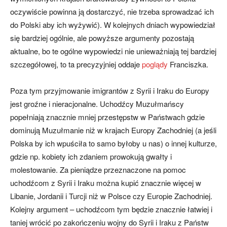
oczywiście powinna ją dostarczyć, nie trzeba sprowadzać ich
do Polski aby ich wyżywić). W kolejnych dniach wypowiedział
się bardziej ogólnie, ale powyższe argumenty pozostają
aktualne, bo te ogólne wypowiedzi nie unieważniają tej bardziej
szczegółowej, to ta precyzyjniej oddaje
poglądy
Franciszka.
Poza tym przyjmowanie imigrantów z Syrii i Iraku do Europy
jest groźne i nieracjonalne. Uchodźcy Muzułmańscy
popełniają znacznie mniej przestępstw w Państwach gdzie
dominują Muzułmanie niż w krajach Europy Zachodniej (a jeśli
Polska by ich wpuściła to samo byłoby u nas) o innej kulturze,
gdzie np. kobiety ich zdaniem prowokują gwałty i
molestowanie. Za pieniądze przeznaczone na pomoc
uchodźcom z Syrii i Iraku można kupić znacznie więcej w
Libanie, Jordanii i Turcji niż w Polsce czy Europie Zachodniej.
Kolejny argument – uchodźcom tym będzie znacznie łatwiej i
taniej wrócić po zakończeniu wojny do Syrii i Iraku z Państw