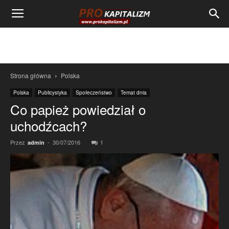
Strona główna
Polska
Polska
Publicystyka
Społeczeństwo
Temat dnia
Co papież powiedział o
uchodźcach?
Przez
-
30/07/2016
1
admin