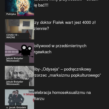
się bać!!!
Polityka
Czy doktor Fiałek wart jest 4000 zł
dziennie?
COVID-19 -
WAŻNE
Hollywood w przedśmiertnych
drgawkach
Jakub Bożydar
Wiśniewski
Niby-„Odyseja” – podręcznikowy
wzorzec „marksizmu popkulturowego”
Jakub Bożydar
Wiśniewski
Celebracja homoseksualizmu na
ołtarzu
o. Jacek Gniadek