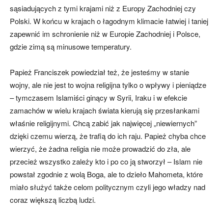
sąsiadujących z tymi krajami niż z Europy Zachodniej czy
Polski. W końcu w krajach o łagodnym klimacie łatwiej i taniej
zapewnić im schronienie niż w Europie Zachodniej i Polsce,
gdzie zimą są minusowe temperatury.
Papież Franciszek powiedział też, że jesteśmy w stanie
wojny, ale nie jest to wojna religijna tylko o wpływy i pieniądze
– tymczasem Islamiści ginący w Syrii, Iraku i w efekcie
zamachów w wielu krajach świata kierują się przesłankami
właśnie religijnymi. Chcą zabić jak najwięcej „niewiernych”
dzięki czemu wierzą, że trafią do ich raju. Papież chyba chce
wierzyć, że żadna religia nie może prowadzić do zła, ale
przecież wszystko zależy kto i po co ją stworzył – Islam nie
powstał zgodnie z wolą Boga, ale to dzieło Mahometa, które
miało służyć także celom politycznym czyli jego władzy nad
coraz większą liczbą ludzi.