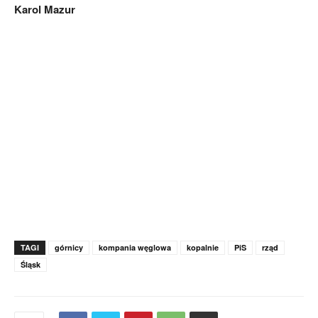
Karol Mazur
TAGI
górnicy
kompania węglowa
kopalnie
PiS
rząd
Śląsk