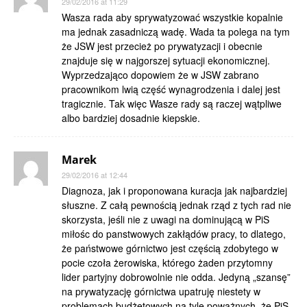
29/02/2016 at 11:29
Wasza rada aby sprywatyzować wszystkie kopalnie
ma jednak zasadniczą wadę. Wada ta polega na tym
że JSW jest przecież po prywatyzacji i obecnie
znajduje się w najgorszej sytuacji ekonomicznej.
Wyprzedzająco dopowiem że w JSW zabrano
pracownikom lwią część wynagrodzenia i dalej jest
tragicznie. Tak więc Wasze rady są raczej wątpliwe
albo bardziej dosadnie kiepskie.
Marek
29/02/2016 at 12:44
Diagnoza, jak i proponowana kuracja jak najbardziej
słuszne. Z całą pewnością jednak rząd z tych rad nie
skorzysta, jeśli nie z uwagi na dominującą w PiS
miłośc do panstwowych zakłądów pracy, to dlatego,
że państwowe górnictwo jest częścią zdobytego w
pocie czoła żerowiska, którego żaden przytomny
lider partyjny dobrowolnie nie odda. Jedyną „szansę”
na prywatyzację górnictwa upatruję niestety w
problemach budżetowych na tyle poważnych, że PiS