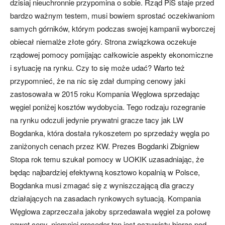
dzisiaj nieuchronnie przypomina o sobie. Rząd PiS staje przed
bardzo ważnym testem, musi bowiem sprostać oczekiwaniom
samych górników, którym podczas swojej kampanii wyborczej
obiecał niemalże złote góry. Strona związkowa oczekuje
rządowej pomocy pomijając całkowicie aspekty ekonomiczne
i sytuację na rynku. Czy to się może udać? Warto też
przypomnieć, że na nic się zdał dumping cenowy jaki
zastosowała w 2015 roku Kompania Węglowa sprzedając
węgiel poniżej kosztów wydobycia. Tego rodzaju rozegranie
na rynku odczuli jedynie prywatni gracze tacy jak LW
Bogdanka, która dostała rykoszetem po sprzedaży węgla po
zaniżonych cenach przez KW. Prezes Bogdanki Zbigniew
Stopa rok temu szukał pomocy w UOKIK uzasadniając, że
będąc najbardziej efektywną kosztowo kopalnią w Polsce,
Bogdanka musi zmagać się z wyniszczającą dla graczy
działających na zasadach rynkowych sytuacją. Kompania
Węglowa zaprzeczała jakoby sprzedawała węgiel za połowę
nawet ceny, niemniej proceder ten jest oczywisty biorąc pod