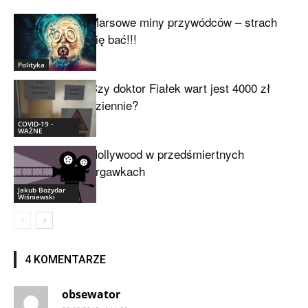
Marsowe miny przywódców – strach
się bać!!!
Polityka
Czy doktor Fiałek wart jest 4000 zł
dziennie?
COVID-19 -
WAŻNE
Hollywood w przedśmiertnych
drgawkach
Jakub Bożydar
Wiśniewski
4 KOMENTARZE
obsewator