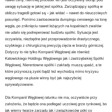
uwagę sytuację w jakiej jest spółka. Zarządzający spółką w
obliczu tragedii gotowi są – jak widać – nawet do nieuczciwych
posunięć. Pomimo zastosowania dumpingu cenowego na tonę
węgla, po zniknięciu nawet leżących na kopalniach zwałów
nie udało się podreperować budżetu spółki. Sytuacja jest
oczywista, niezbędne jest przeprowadzenie drastycznego,
szybkiego z chirurgiczną precyzją cięcia w branży górniczej.
Dotyczy to nie tylko Kompanii Węglowej ale również
Katowickiego Holdingu Węglowego jak i Jastrzębskiej Spółki
Węglowej. Nierentowne spółki i zakłady muszą upaść, a te
które przynoszą zyski bądź też wychodzą mimo kryzysu
węglowego na plusie winny być jak najszybciej
sprywatyzowane.
Dla Kompanii Węglowej ratunku nie ma, oczywiście przy
założeniu, że będzie ona podlegać uczciwej grze rynkowej, bo
jak wiemy twarze zarządu jak i związkowców póki co