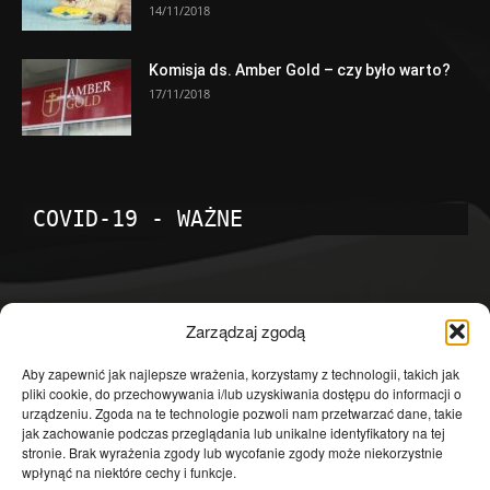
14/11/2018
Komisja ds. Amber Gold – czy było warto?
17/11/2018
COVID-19 - WAŻNE
POPULARNE KATEGORIE
Zarządzaj zgodą
Temat dnia
4601
Aby zapewnić jak najlepsze wrażenia, korzystamy z technologii, takich jak
pliki cookie, do przechowywania i/lub uzyskiwania dostępu do informacji o
Publicystyka
4363
urządzeniu. Zgoda na te technologie pozwoli nam przetwarzać dane, takie
jak zachowanie podczas przeglądania lub unikalne identyfikatory na tej
Polityka
3639
stronie. Brak wyrażenia zgody lub wycofanie zgody może niekorzystnie
Polska
3462
wpłynąć na niektóre cechy i funkcje.