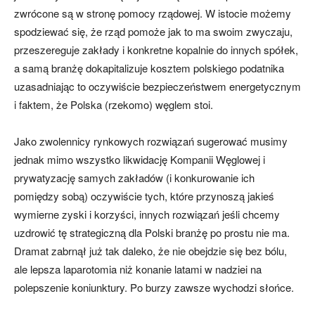
zwrócone są w stronę pomocy rządowej. W istocie możemy
spodziewać się, że rząd pomoże jak to ma swoim zwyczaju,
przeszereguje zakłady i konkretne kopalnie do innych spółek,
a samą branżę dokapitalizuje kosztem polskiego podatnika
uzasadniając to oczywiście bezpieczeństwem energetycznym
i faktem, że Polska (rzekomo) węglem stoi.
Jako zwolennicy rynkowych rozwiązań sugerować musimy
jednak mimo wszystko likwidację Kompanii Węglowej i
prywatyzację samych zakładów (i konkurowanie ich
pomiędzy sobą) oczywiście tych, które przynoszą jakieś
wymierne zyski i korzyści, innych rozwiązań jeśli chcemy
uzdrowić tę strategiczną dla Polski branżę po prostu nie ma.
Dramat zabrnął już tak daleko, że nie obejdzie się bez bólu,
ale lepsza laparotomia niż konanie latami w nadziei na
polepszenie koniunktury. Po burzy zawsze wychodzi słońce.