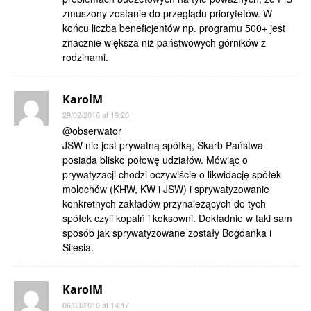
zmuszony zostanie do przeglądu priorytetów. W
końcu liczba beneficjentów np. programu 500+ jest
znacznie większa niż państwowych górników z
rodzinami.
KarolM
29/02/2016 at 19:20
@obserwator
JSW nie jest prywatną spółką, Skarb Państwa
posiada blisko połowę udziałów. Mówiąc o
prywatyzacji chodzi oczywiście o likwidację spółek-
molochów (KHW, KW i JSW) i sprywatyzowanie
konkretnych zakładów przynależących do tych
spółek czyli kopalń i koksowni. Dokładnie w taki sam
sposób jak sprywatyzowane zostały Bogdanka i
Silesia.
KarolM
06/03/2016 at 14:17