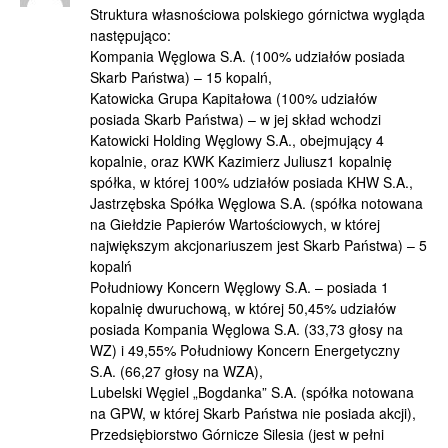
Struktura własnościowa polskiego górnictwa wygląda
następująco:
Kompania Węglowa S.A. (100% udziałów posiada
Skarb Państwa) – 15 kopalń,
Katowicka Grupa Kapitałowa (100% udziałów
posiada Skarb Państwa) – w jej skład wchodzi
Katowicki Holding Węglowy S.A., obejmujący 4
kopalnie, oraz KWK Kazimierz Juliusz1 kopalnię
spółka, w której 100% udziałów posiada KHW S.A.,
Jastrzębska Spółka Węglowa S.A. (spółka notowana
na Giełdzie Papierów Wartościowych, w której
największym akcjonariuszem jest Skarb Państwa) – 5
kopalń
Południowy Koncern Węglowy S.A. – posiada 1
kopalnię dwuruchową, w której 50,45% udziałów
posiada Kompania Węglowa S.A. (33,73 głosy na
WZ) i 49,55% Południowy Koncern Energetyczny
S.A. (66,27 głosy na WZA),
Lubelski Węgiel „Bogdanka” S.A. (spółka notowana
na GPW, w której Skarb Państwa nie posiada akcji),
Przedsiębiorstwo Górnicze Silesia (jest w pełni