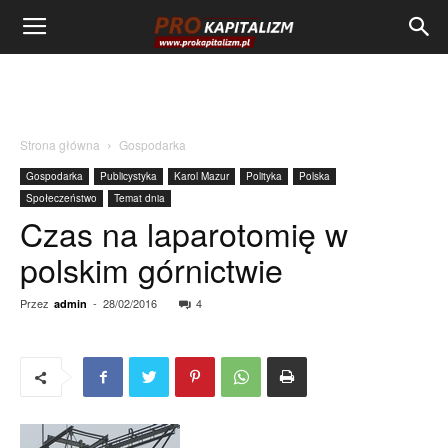
Strona główna
Gospodarka
Gospodarka
Publicystyka
Karol Mazur
Polityka
Polska
Społeczeństwo
Temat dnia
Czas na laparotomię w
polskim górnictwie
Przez
-
28/02/2016
4
admin